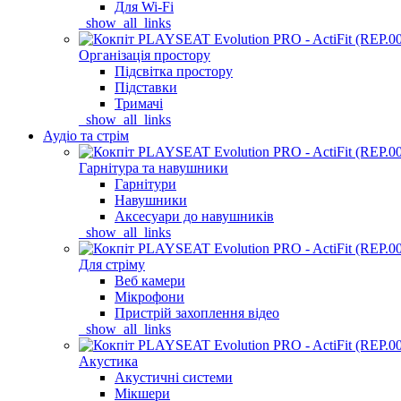
Для Wi-Fi
_show_all_links
Організація простору
Підсвітка простору
Підставки
Тримачі
_show_all_links
Аудіо та стрім
Гарнітура та навушники
Гарнітури
Навушники
Аксесуари до навушників
_show_all_links
Для стріму
Веб камери
Мікрофони
Пристрій захоплення відео
_show_all_links
Акустика
Акустичні системи
Мікшери