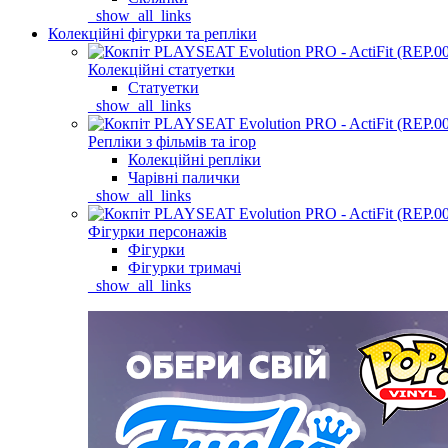
_show_all_links
Колекційні фігурки та репліки
Колекційні статуетки
Статуетки
_show_all_links
Репліки з фільмів та ігор
Колекційні репліки
Чарівні палички
_show_all_links
Фігурки персонажів
Фігурки
Фігурки тримачі
_show_all_links