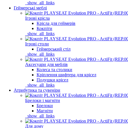
_show_all_links
Геймерські меблі
Ігрові крісла
Крісла для геймерів
Кокпіти
_show_all_links
Ігрові столи
Геймерський стіл
_show_all_links
Аксесуари для меблів
Колеса та столики
Кріплення шифтера для крісел
Подушки крісел
_show_all_links
Атрибутика та сувеніри
Брелоки і магніти
Брелоки
Магніти
_show_all_links
Для дому