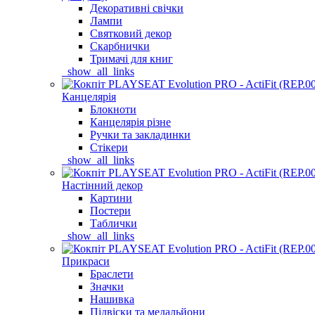
Декоративні свічки
Лампи
Святковий декор
Скарбнички
Тримачі для книг
_show_all_links
Канцелярія
Блокноти
Канцелярія різне
Ручки та закладинки
Стікери
_show_all_links
Настінний декор
Картини
Постери
Таблички
_show_all_links
Прикраси
Браслети
Значки
Нашивка
Підвіски та медальйони