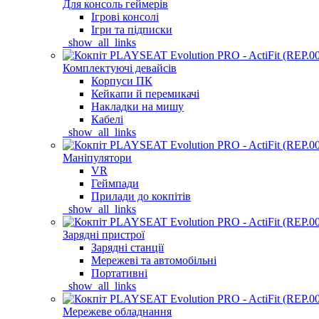
Для консоль геймерів
Ігрові консолі
Ігри та підписки
_show_all_links
Комплектуючі девайсів
Корпуси ПК
Кейкапи й перемикачі
Накладки на мишу
Кабелі
_show_all_links
Маніпулятори
VR
Геймпади
Прилади до кокпітів
_show_all_links
Зарядні пристрої
Зарядні станції
Мережеві та автомобільні
Портативні
_show_all_links
Мережеве обладнання