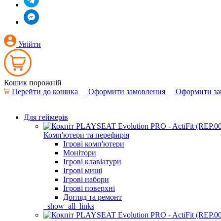
Увійти
Кошик порожній
Перейти до кошика
Оформити замовлення
Оформити за
Для геймерів
Комп'ютери та перефирія
Ігрові комп'ютери
Монітори
Ігрові клавіатури
Ігрові миші
Ігрові набори
Ігрові поверхні
Догляд та ремонт
_show_all_links