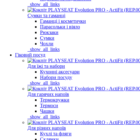
_show_all_links
Сумки та гаманці
Гаманці і косметички
Парасольки і віяло
Рюкзаки
Сумки
Чохли
_show_all_links
Гіковий посуд
Для їжі та набори
Кухонні аксесуари
Набори посуду
_show_all_links
Для гарячих напоїв
Термокружки
Термоси
Чашки
_show_all_links
Для різних напоїв
Кухлі та фляги
Склянки