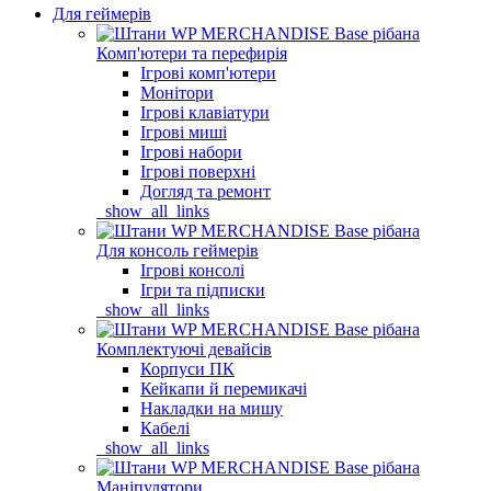
Для геймерів
Комп'ютери та перефирія
Ігрові комп'ютери
Монітори
Ігрові клавіатури
Ігрові миші
Ігрові набори
Ігрові поверхні
Догляд та ремонт
_show_all_links
Для консоль геймерів
Ігрові консолі
Ігри та підписки
_show_all_links
Комплектуючі девайсів
Корпуси ПК
Кейкапи й перемикачі
Накладки на мишу
Кабелі
_show_all_links
Маніпулятори