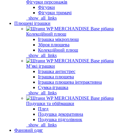
Фігурки персонажів
Фігурки
Фігурки тримачі
_show_all_links
Плюшеві іграшки
Колекційний плюш
Іграшка мікроплюш
Зброя плюшева
Колекційний плюш
_show_all_links
Мʼякі іграшки
Іграшка антистрес
Іграшка плюшева
Іграшка плюшева інтерактивна
Сумка-іграшка
_show_all_links
Подушки та обіймашки
Плед
Подушка декоративна
Подушка підголівник
_show_all_links
Фановий одяг