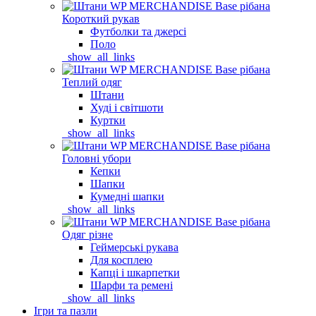
Короткий рукав
Футболки та джерсі
Поло
_show_all_links
Теплий одяг
Штани
Худі і світшоти
Куртки
_show_all_links
Головні убори
Кепки
Шапки
Кумедні шапки
_show_all_links
Одяг різне
Геймерські рукава
Для косплею
Капці і шкарпетки
Шарфи та ремені
_show_all_links
Ігри та пазли