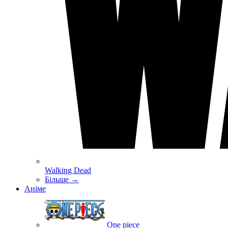
Walking Dead
Більше
→
Аніме
One piece