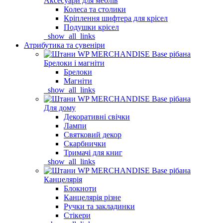
Аксесуари для меблів
Колеса та столики
Кріплення шифтера для крісел
Подушки крісел
_show_all_links
Атрибутика та сувеніри
Брелоки і магніти
Брелоки
Магніти
_show_all_links
Для дому
Декоративні свічки
Лампи
Святковий декор
Скарбнички
Тримачі для книг
_show_all_links
Канцелярія
Блокноти
Канцелярія різне
Ручки та закладинки
Стікери