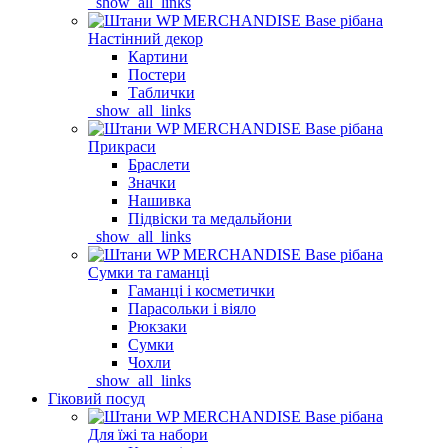
_show_all_links
Настінний декор
Картини
Постери
Таблички
_show_all_links
Прикраси
Браслети
Значки
Нашивка
Підвіски та медальйони
_show_all_links
Сумки та гаманці
Гаманці і косметички
Парасольки і віяло
Рюкзаки
Сумки
Чохли
_show_all_links
Гіковий посуд
Для їжі та набори