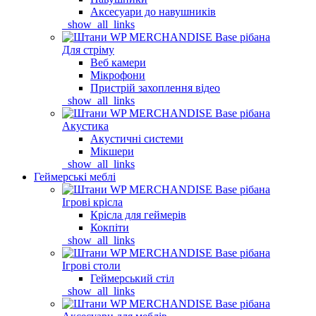
Аксесуари до навушників
_show_all_links
Для стріму
Веб камери
Мікрофони
Пристрій захоплення відео
_show_all_links
Акустика
Акустичні системи
Мікшери
_show_all_links
Геймерські меблі
Ігрові крісла
Крісла для геймерів
Кокпіти
_show_all_links
Ігрові столи
Геймерський стіл
_show_all_links