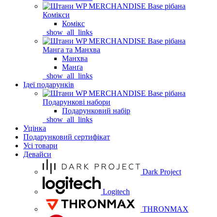
Комікси
Комікс
_show_all_links
Манга та Манхва
Манхва
Манґа
_show_all_links
Ідеї подарунків
Подарункові набори
Подарунковий набір
_show_all_links
Уцінка
Подарунковий сертифікат
Усі товари
Девайси
Dark Project
Logitech
THRONMAX