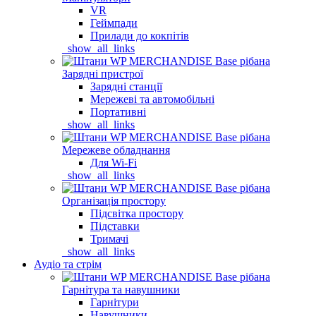
VR
Геймпади
Прилади до кокпітів
_show_all_links
Зарядні пристрої
Зарядні станції
Мережеві та автомобільні
Портативні
_show_all_links
Мережеве обладнання
Для Wi-Fi
_show_all_links
Організація простору
Підсвітка простору
Підставки
Тримачі
_show_all_links
Аудіо та стрім
Гарнітура та навушники
Гарнітури
Навушники