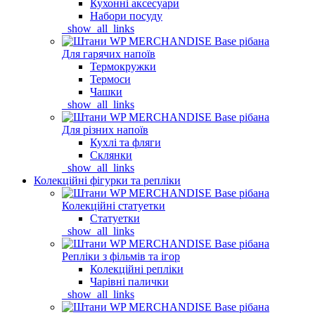
Кухонні аксесуари
Набори посуду
_show_all_links
Для гарячих напоїв
Термокружки
Термоси
Чашки
_show_all_links
Для різних напоїв
Кухлі та фляги
Склянки
_show_all_links
Колекційні фігурки та репліки
Колекційні статуетки
Статуетки
_show_all_links
Репліки з фільмів та ігор
Колекційні репліки
Чарівні палички
_show_all_links