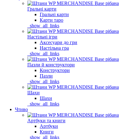
Гральні карти
Гральні карти
Карти таро
_show_all_links
Настільні ігри
Аксесуари до гри
Настільна гра
_show_all_links
Пазли й конструктори
Конструктори
Пазли
_show_all_links
Шахи
Шахи
_show_all_links
Чтиво
Артбуки та книги
Артбуки
Книги
_show_all_links