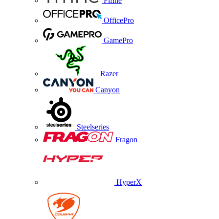
Fifine
OfficePro
GamePro
Razer
Canyon
Steelseries
Fragon
HyperX