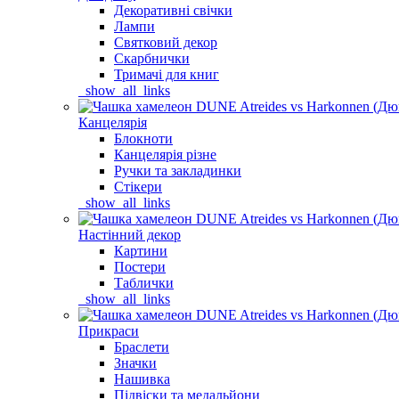
Декоративні свічки
Лампи
Святковий декор
Скарбнички
Тримачі для книг
_show_all_links
Канцелярія
Блокноти
Канцелярія різне
Ручки та закладинки
Стікери
_show_all_links
Настінний декор
Картини
Постери
Таблички
_show_all_links
Прикраси
Браслети
Значки
Нашивка
Підвіски та медальйони