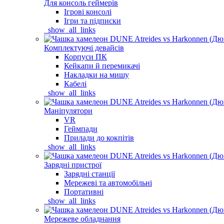
Для консоль геймерів
Ігрові консолі
Ігри та підписки
_show_all_links
Комплектуючі девайсів
Корпуси ПК
Кейкапи й перемикачі
Накладки на мишу
Кабелі
_show_all_links
Маніпулятори
VR
Геймпади
Прилади до кокпітів
_show_all_links
Зарядні пристрої
Зарядні станції
Мережеві та автомобільні
Портативні
_show_all_links
Мережеве обладнання