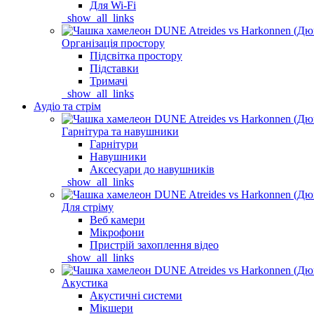
Для Wi-Fi
_show_all_links
Організація простору
Підсвітка простору
Підставки
Тримачі
_show_all_links
Аудіо та стрім
Гарнітура та навушники
Гарнітури
Навушники
Аксесуари до навушників
_show_all_links
Для стріму
Веб камери
Мікрофони
Пристрій захоплення відео
_show_all_links
Акустика
Акустичні системи
Мікшери