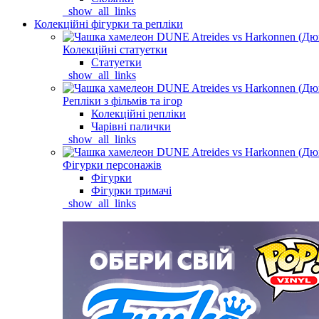
_show_all_links
Колекційні фігурки та репліки
Колекційні статуетки
Статуетки
_show_all_links
Репліки з фільмів та ігор
Колекційні репліки
Чарівні палички
_show_all_links
Фігурки персонажів
Фігурки
Фігурки тримачі
_show_all_links