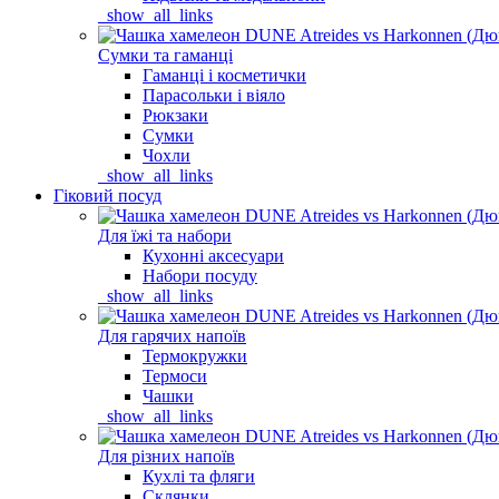
_show_all_links
Сумки та гаманці
Гаманці і косметички
Парасольки і віяло
Рюкзаки
Сумки
Чохли
_show_all_links
Гіковий посуд
Для їжі та набори
Кухонні аксесуари
Набори посуду
_show_all_links
Для гарячих напоїв
Термокружки
Термоси
Чашки
_show_all_links
Для різних напоїв
Кухлі та фляги
Склянки