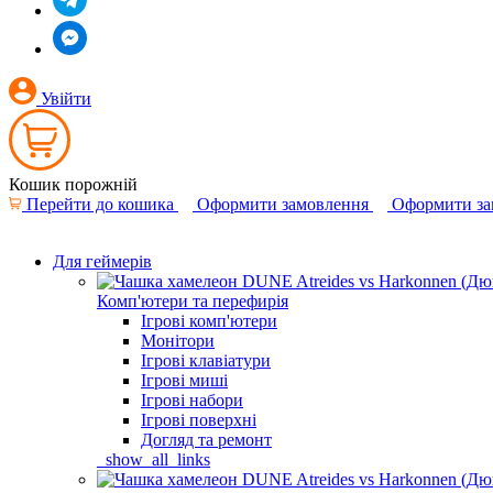
Увійти
Кошик порожній
Перейти до кошика
Оформити замовлення
Оформити за
Для геймерів
Комп'ютери та перефирія
Ігрові комп'ютери
Монітори
Ігрові клавіатури
Ігрові миші
Ігрові набори
Ігрові поверхні
Догляд та ремонт
_show_all_links