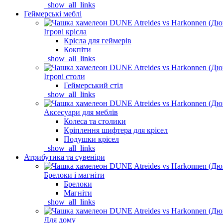
_show_all_links
Геймерські меблі
Ігрові крісла
Крісла для геймерів
Кокпіти
_show_all_links
Ігрові столи
Геймерський стіл
_show_all_links
Аксесуари для меблів
Колеса та столики
Кріплення шифтера для крісел
Подушки крісел
_show_all_links
Атрибутика та сувеніри
Брелоки і магніти
Брелоки
Магніти
_show_all_links
Для дому