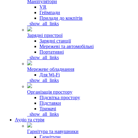
Маніпулятори
VR
Геймпади
Прилади до кокпітів
_show_all_links
Зарядні пристрої
Зарядні станції
Мережеві та автомобільні
Портативні
_show_all_links
Мережеве обладнання
Для Wi-Fi
_show_all_links
Організація простору
Підсвітка простору
Підставки
Тримачі
_show_all_links
Аудіо та стрім
Гарнітура та навушники
Гарнітури