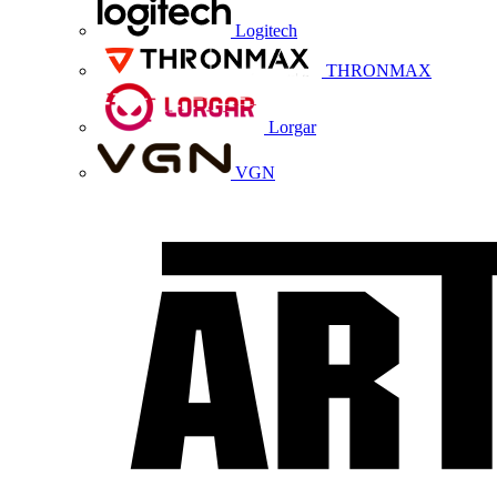
Logitech
THRONMAX
Lorgar
VGN