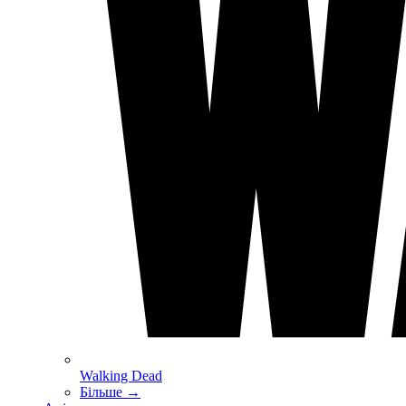
Walking Dead
Більше
→