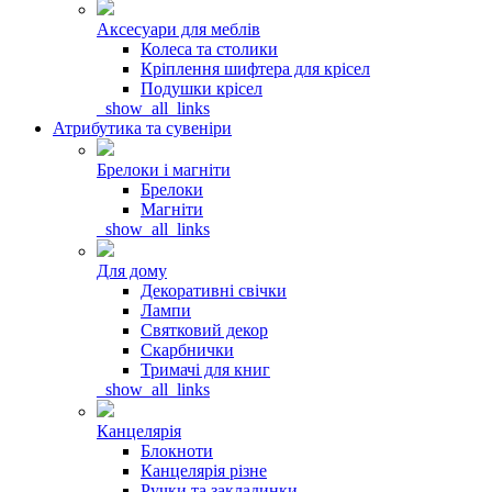
Аксесуари для меблів
Колеса та столики
Кріплення шифтера для крісел
Подушки крісел
_show_all_links
Атрибутика та сувеніри
Брелоки і магніти
Брелоки
Магніти
_show_all_links
Для дому
Декоративні свічки
Лампи
Святковий декор
Скарбнички
Тримачі для книг
_show_all_links
Канцелярія
Блокноти
Канцелярія різне
Ручки та закладинки