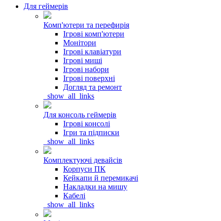
Для геймерів
Комп'ютери та перефирія
Ігрові комп'ютери
Монітори
Ігрові клавіатури
Ігрові миші
Ігрові набори
Ігрові поверхні
Догляд та ремонт
_show_all_links
Для консоль геймерів
Ігрові консолі
Ігри та підписки
_show_all_links
Комплектуючі девайсів
Корпуси ПК
Кейкапи й перемикачі
Накладки на мишу
Кабелі
_show_all_links