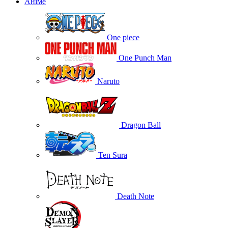
Аніме
One piece
One Punch Man
Naruto
Dragon Ball
Ten Sura
Death Note