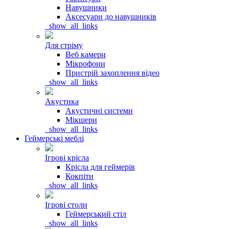
Навушники
Аксесуари до навушників
_show_all_links
Для стріму
Веб камери
Мікрофони
Пристрій захоплення відео
_show_all_links
Акустика
Акустичні системи
Мікшери
_show_all_links
Геймерські меблі
Ігрові крісла
Крісла для геймерів
Кокпіти
_show_all_links
Ігрові столи
Геймерський стіл
_show_all_links