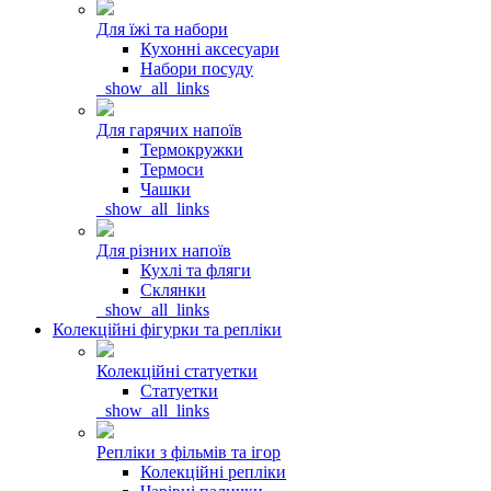
Для їжі та набори
Кухонні аксесуари
Набори посуду
_show_all_links
Для гарячих напоїв
Термокружки
Термоси
Чашки
_show_all_links
Для різних напоїв
Кухлі та фляги
Склянки
_show_all_links
Колекційні фігурки та репліки
Колекційні статуетки
Статуетки
_show_all_links
Репліки з фільмів та ігор
Колекційні репліки