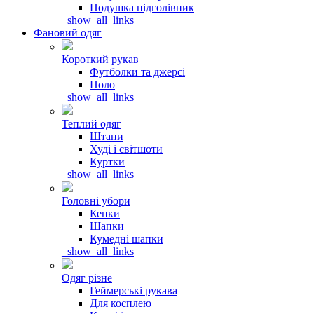
Подушка підголівник
_show_all_links
Фановий одяг
Короткий рукав
Футболки та джерсі
Поло
_show_all_links
Теплий одяг
Штани
Худі і світшоти
Куртки
_show_all_links
Головні убори
Кепки
Шапки
Кумедні шапки
_show_all_links
Одяг різне
Геймерські рукава
Для косплею