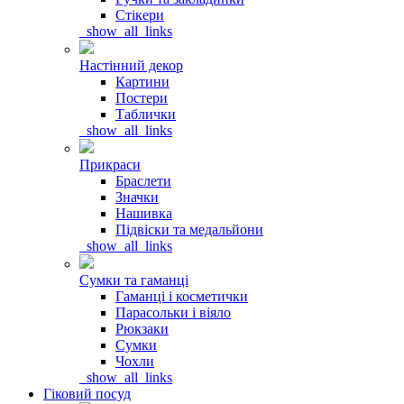
Стікери
_show_all_links
Настінний декор
Картини
Постери
Таблички
_show_all_links
Прикраси
Браслети
Значки
Нашивка
Підвіски та медальйони
_show_all_links
Сумки та гаманці
Гаманці і косметички
Парасольки і віяло
Рюкзаки
Сумки
Чохли
_show_all_links
Гіковий посуд