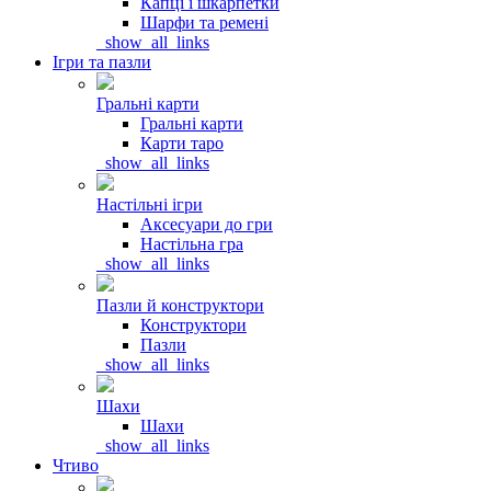
Капці і шкарпетки
Шарфи та ремені
_show_all_links
Ігри та пазли
Гральні карти
Гральні карти
Карти таро
_show_all_links
Настільні ігри
Аксесуари до гри
Настільна гра
_show_all_links
Пазли й конструктори
Конструктори
Пазли
_show_all_links
Шахи
Шахи
_show_all_links
Чтиво