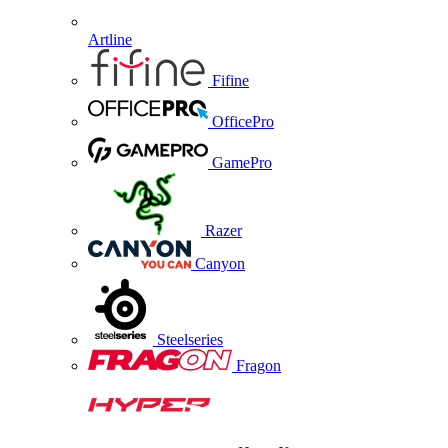
Artline
Fifine
OfficePro
GamePro
Razer
Canyon
Steelseries
Fragon