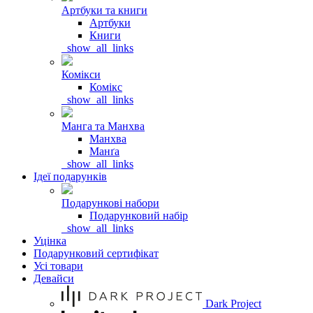
Артбуки та книги
Артбуки
Книги
_show_all_links
Комікси
Комікс
_show_all_links
Манга та Манхва
Манхва
Манґа
_show_all_links
Ідеї подарунків
Подарункові набори
Подарунковий набір
_show_all_links
Уцінка
Подарунковий сертифікат
Усі товари
Девайси
Dark Project