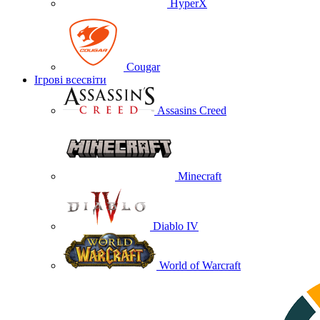
HyperX
Cougar
Ігрові всесвіти
Assasins Creed
Minecraft
Diablo IV
World of Warcraft