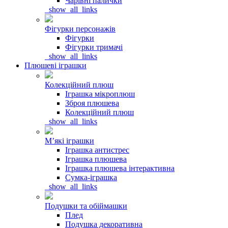
Чарівні палички
_show_all_links
Фігурки персонажів
Фігурки
Фігурки тримачі
_show_all_links
Плюшеві іграшки
Колекційний плюш
Іграшка мікроплюш
Зброя плюшева
Колекційний плюш
_show_all_links
Мʼякі іграшки
Іграшка антистрес
Іграшка плюшева
Іграшка плюшева інтерактивна
Сумка-іграшка
_show_all_links
Подушки та обіймашки
Плед
Подушка декоративна