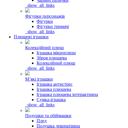
Чарівні палички
_show_all_links
Фігурки персонажів
Фігурки
Фігурки тримачі
_show_all_links
Плюшеві іграшки
Колекційний плюш
Іграшка мікроплюш
Зброя плюшева
Колекційний плюш
_show_all_links
Мʼякі іграшки
Іграшка антистрес
Іграшка плюшева
Іграшка плюшева інтерактивна
Сумка-іграшка
_show_all_links
Подушки та обіймашки
Плед
Подушка декоративна