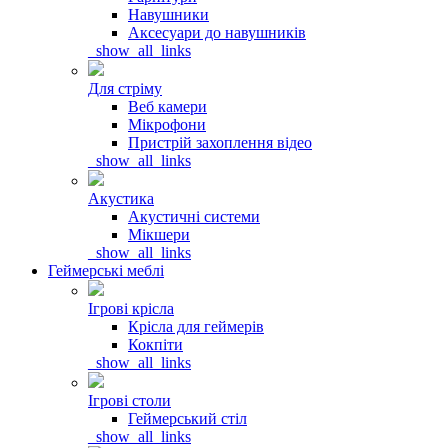
Навушники
Аксесуари до навушників
_show_all_links
Для стріму
Веб камери
Мікрофони
Пристрій захоплення відео
_show_all_links
Акустика
Акустичні системи
Мікшери
_show_all_links
Геймерські меблі
Ігрові крісла
Крісла для геймерів
Кокпіти
_show_all_links
Ігрові столи
Геймерський стіл
_show_all_links