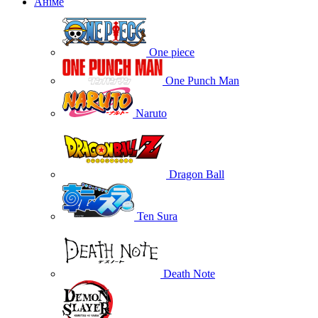
Аніме
One piece
One Punch Man
Naruto
Dragon Ball
Ten Sura
Death Note