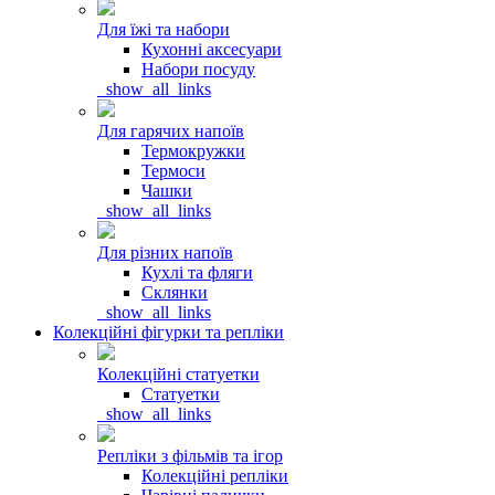
Для їжі та набори
Кухонні аксесуари
Набори посуду
_show_all_links
Для гарячих напоїв
Термокружки
Термоси
Чашки
_show_all_links
Для різних напоїв
Кухлі та фляги
Склянки
_show_all_links
Колекційні фігурки та репліки
Колекційні статуетки
Статуетки
_show_all_links
Репліки з фільмів та ігор
Колекційні репліки