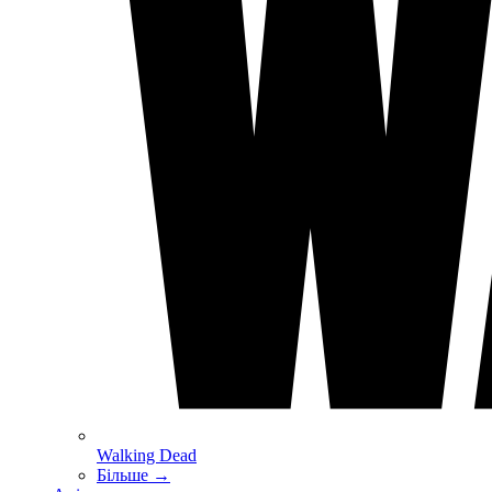
Walking Dead
Більше
→