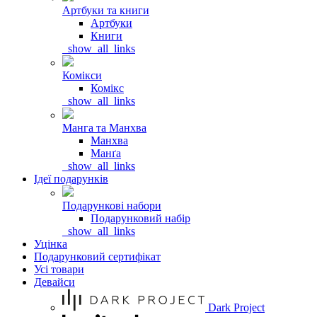
Артбуки та книги
Артбуки
Книги
_show_all_links
Комікси
Комікс
_show_all_links
Манга та Манхва
Манхва
Манґа
_show_all_links
Ідеї подарунків
Подарункові набори
Подарунковий набір
_show_all_links
Уцінка
Подарунковий сертифікат
Усі товари
Девайси
Dark Project