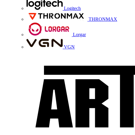
Logitech
THRONMAX
Lorgar
VGN