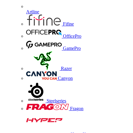
Artline
Fifine
OfficePro
GamePro
Razer
Canyon
Steelseries
Fragon