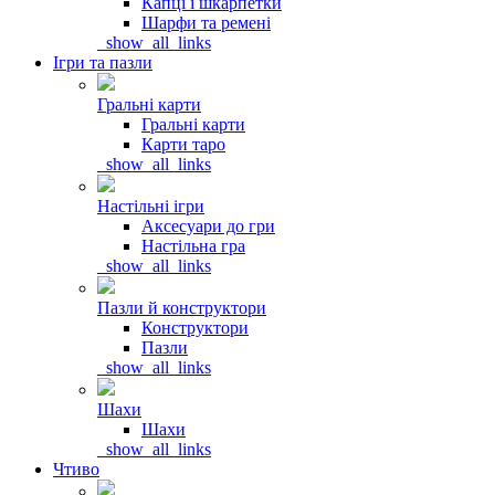
Капці і шкарпетки
Шарфи та ремені
_show_all_links
Ігри та пазли
Гральні карти
Гральні карти
Карти таро
_show_all_links
Настільні ігри
Аксесуари до гри
Настільна гра
_show_all_links
Пазли й конструктори
Конструктори
Пазли
_show_all_links
Шахи
Шахи
_show_all_links
Чтиво