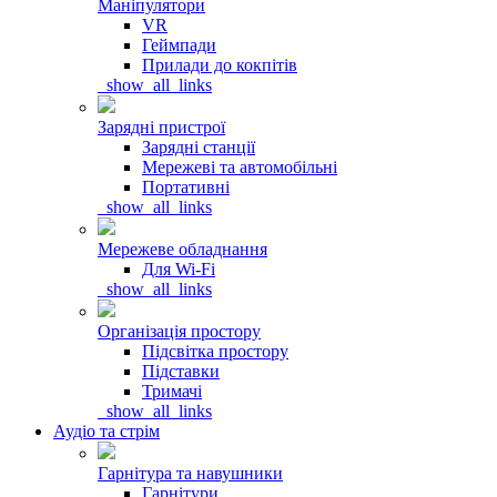
Маніпулятори
VR
Геймпади
Прилади до кокпітів
_show_all_links
Зарядні пристрої
Зарядні станції
Мережеві та автомобільні
Портативні
_show_all_links
Мережеве обладнання
Для Wi-Fi
_show_all_links
Організація простору
Підсвітка простору
Підставки
Тримачі
_show_all_links
Аудіо та стрім
Гарнітура та навушники
Гарнітури