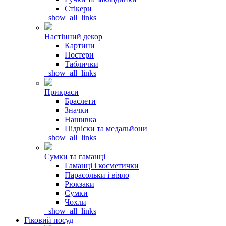
Стікери
_show_all_links
Настінний декор
Картини
Постери
Таблички
_show_all_links
Прикраси
Браслети
Значки
Нашивка
Підвіски та медальйони
_show_all_links
Сумки та гаманці
Гаманці і косметички
Парасольки і віяло
Рюкзаки
Сумки
Чохли
_show_all_links
Гіковий посуд