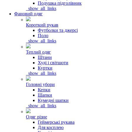
Подушка підголівник
_show_all_links
Фановий одяг
Короткий рукав
Футболки та джерсі
Поло
_show_all_links
Теплий одяг
Штани
Худі і світшоти
Куртки
_show_all_links
Головні убори
Кепки
Шапки
Кумедні шапки
_show_all_links
Одяг різне
Геймерські рукава
Для косплею