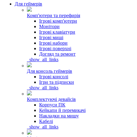
Для геймерів
Комп'ютери та перефирія
Ігрові комп'ютери
Монітори
Ігрові клавіатури
Ігрові миші
Ігрові набори
Ігрові поверхні
Догляд та ремонт
_show_all_links
Для консоль геймерів
Ігрові консолі
Ігри та підписки
_show_all_links
Комплектуючі девайсів
Корпуси ПК
Кейкапи й перемикачі
Накладки на мишу
Кабелі
_show_all_links