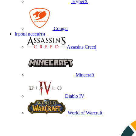
HyperX
Cougar
Ігрові всесвіти
Assasins Creed
Minecraft
Diablo IV
World of Warcraft