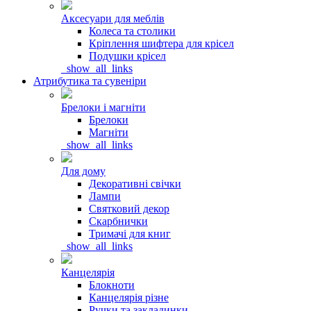
Аксесуари для меблів
Колеса та столики
Кріплення шифтера для крісел
Подушки крісел
_show_all_links
Атрибутика та сувеніри
Брелоки і магніти
Брелоки
Магніти
_show_all_links
Для дому
Декоративні свічки
Лампи
Святковий декор
Скарбнички
Тримачі для книг
_show_all_links
Канцелярія
Блокноти
Канцелярія різне
Ручки та закладинки