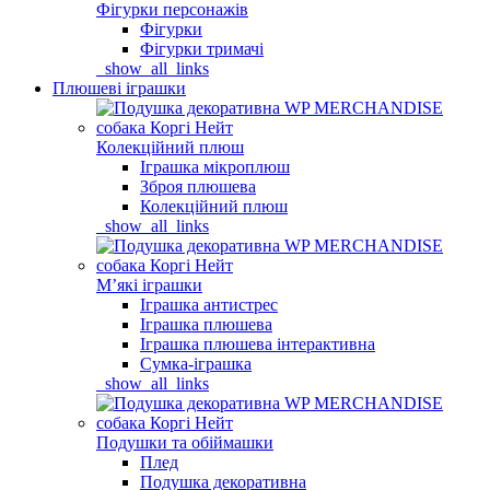
Фігурки персонажів
Фігурки
Фігурки тримачі
_show_all_links
Плюшеві іграшки
Колекційний плюш
Іграшка мікроплюш
Зброя плюшева
Колекційний плюш
_show_all_links
Мʼякі іграшки
Іграшка антистрес
Іграшка плюшева
Іграшка плюшева інтерактивна
Сумка-іграшка
_show_all_links
Подушки та обіймашки
Плед
Подушка декоративна