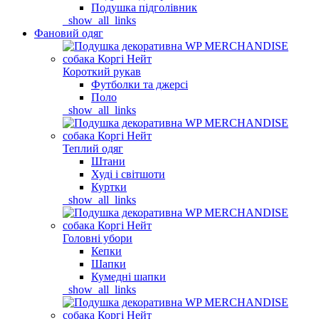
Подушка підголівник
_show_all_links
Фановий одяг
Короткий рукав
Футболки та джерсі
Поло
_show_all_links
Теплий одяг
Штани
Худі і світшоти
Куртки
_show_all_links
Головні убори
Кепки
Шапки
Кумедні шапки
_show_all_links