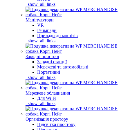
_show_all_links
Маніпулятори
VR
Геймпади
Прилади до кокпітів
_show_all_links
Зарядні пристрої
Зарядні станції
Мережеві та автомобільні
Портативні
_show_all_links
Мережеве обладнання
Для Wi-Fi
_show_all_links
Організація простору
Підсвітка простору
Підставки