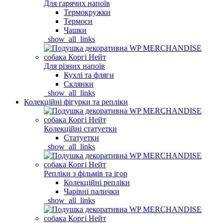
Для гарячих напоїв
Термокружки
Термоси
Чашки
_show_all_links
Для різних напоїв
Кухлі та фляги
Склянки
_show_all_links
Колекційні фігурки та репліки
Колекційні статуетки
Статуетки
_show_all_links
Репліки з фільмів та ігор
Колекційні репліки
Чарівні палички
_show_all_links