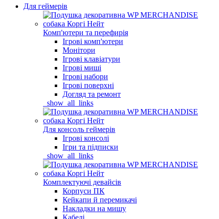
Для геймерів
Комп'ютери та перефирія
Ігрові комп'ютери
Монітори
Ігрові клавіатури
Ігрові миші
Ігрові набори
Ігрові поверхні
Догляд та ремонт
_show_all_links
Для консоль геймерів
Ігрові консолі
Ігри та підписки
_show_all_links
Комплектуючі девайсів
Корпуси ПК
Кейкапи й перемикачі
Накладки на мишу
Кабелі