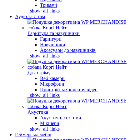
Тримачі
_show_all_links
Аудіо та стрім
Гарнітура та навушники
Гарнітури
Навушники
Аксесуари до навушників
_show_all_links
Для стріму
Веб камери
Мікрофони
Пристрій захоплення відео
_show_all_links
Акустика
Акустичні системи
Мікшери
_show_all_links
Геймерські меблі