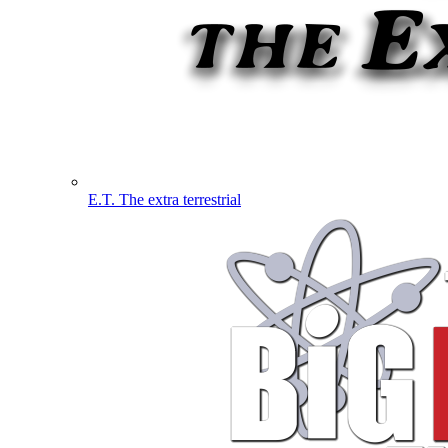
E.T. The extra terrestrial