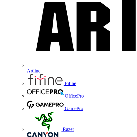
Artline
Fifine
OfficePro
GamePro
Razer