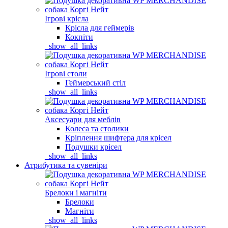
Ігрові крісла
Крісла для геймерів
Кокпіти
_show_all_links
Ігрові столи
Геймерський стіл
_show_all_links
Аксесуари для меблів
Колеса та столики
Кріплення шифтера для крісел
Подушки крісел
_show_all_links
Атрибутика та сувеніри
Брелоки і магніти
Брелоки
Магніти
_show_all_links