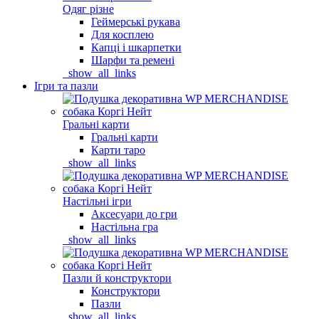
Одяг різне
Геймерські рукава
Для косплею
Капці і шкарпетки
Шарфи та ремені
_show_all_links
Ігри та пазли
Гральні карти
Гральні карти
Карти таро
_show_all_links
Настільні ігри
Аксесуари до гри
Настільна гра
_show_all_links
Пазли й конструктори
Конструктори
Пазли
_show_all_links