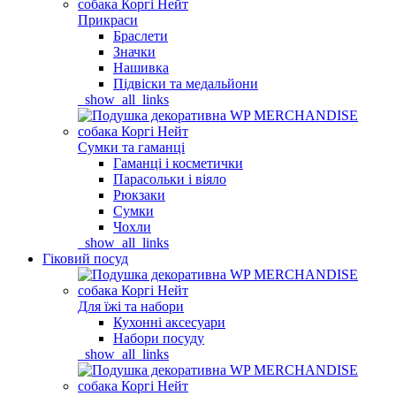
Прикраси
Браслети
Значки
Нашивка
Підвіски та медальйони
_show_all_links
Сумки та гаманці
Гаманці і косметички
Парасольки і віяло
Рюкзаки
Сумки
Чохли
_show_all_links
Гіковий посуд
Для їжі та набори
Кухонні аксесуари
Набори посуду
_show_all_links