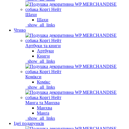
Шахи
Шахи
_show_all_links
Чтиво
Артбуки та книги
Артбуки
Книги
_show_all_links
Комікси
Комікс
_show_all_links
Манга та Манхва
Манхва
Манґа
_show_all_links
Ідеї подарунків