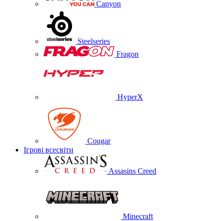
Canyon
Steelseries
Fragon
HyperX
Cougar
Ігрові всесвіти
Assasins Creed
Minecraft