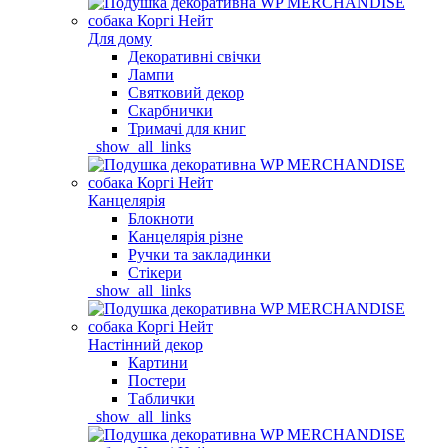
Для дому
Декоративні свічки
Лампи
Святковий декор
Скарбнички
Тримачі для книг
_show_all_links
Канцелярія
Блокноти
Канцелярія різне
Ручки та закладинки
Стікери
_show_all_links
Настінний декор
Картини
Постери
Таблички
_show_all_links