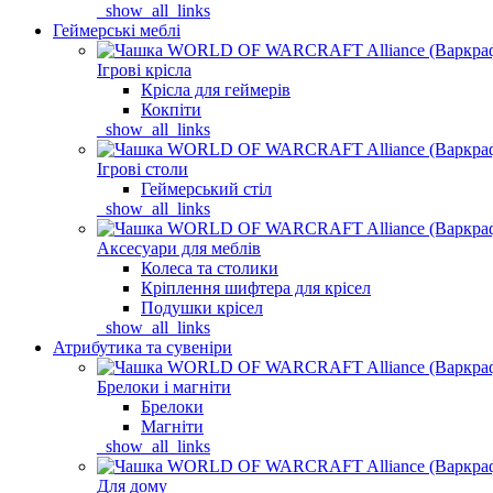
_show_all_links
Геймерські меблі
Ігрові крісла
Крісла для геймерів
Кокпіти
_show_all_links
Ігрові столи
Геймерський стіл
_show_all_links
Аксесуари для меблів
Колеса та столики
Кріплення шифтера для крісел
Подушки крісел
_show_all_links
Атрибутика та сувеніри
Брелоки і магніти
Брелоки
Магніти
_show_all_links
Для дому