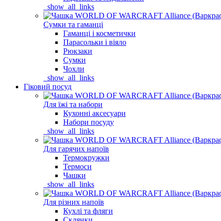
_show_all_links
Сумки та гаманці
Гаманці і косметички
Парасольки і віяло
Рюкзаки
Сумки
Чохли
_show_all_links
Гіковий посуд
Для їжі та набори
Кухонні аксесуари
Набори посуду
_show_all_links
Для гарячих напоїв
Термокружки
Термоси
Чашки
_show_all_links
Для різних напоїв
Кухлі та фляги
Склянки