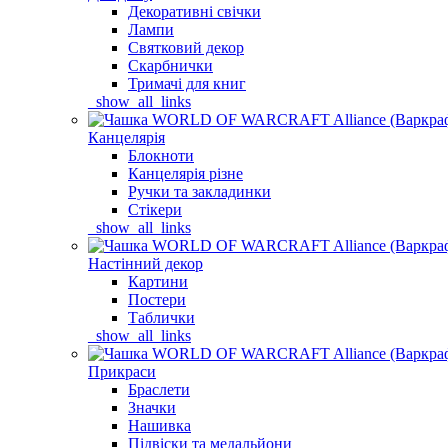
Декоративні свічки
Лампи
Святковий декор
Скарбнички
Тримачі для книг
_show_all_links
Канцелярія
Блокноти
Канцелярія різне
Ручки та закладинки
Стікери
_show_all_links
Настінний декор
Картини
Постери
Таблички
_show_all_links
Прикраси
Браслети
Значки
Нашивка
Підвіски та медальйони