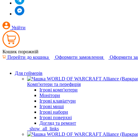
Увійти
Кошик порожній
Перейти до кошика
Оформити замовлення
Оформити за
Для геймерів
Комп'ютери та перефирія
Ігрові комп'ютери
Монітори
Ігрові клавіатури
Ігрові миші
Ігрові набори
Ігрові поверхні
Догляд та ремонт
_show_all_links