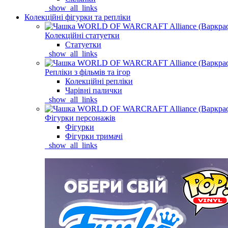
_show_all_links
Колекційні фігурки та репліки
Колекційні статуетки
Статуетки
_show_all_links
Репліки з фільмів та ігор
Колекційні репліки
Чарівні палички
_show_all_links
Фігурки персонажів
Фігурки
Фігурки тримачі
_show_all_links