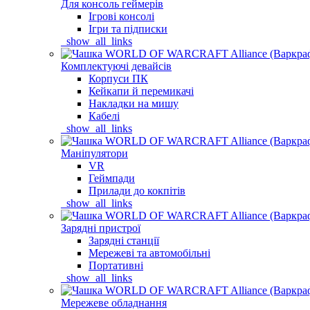
Для консоль геймерів
Ігрові консолі
Ігри та підписки
_show_all_links
Комплектуючі девайсів
Корпуси ПК
Кейкапи й перемикачі
Накладки на мишу
Кабелі
_show_all_links
Маніпулятори
VR
Геймпади
Прилади до кокпітів
_show_all_links
Зарядні пристрої
Зарядні станції
Мережеві та автомобільні
Портативні
_show_all_links
Мережеве обладнання