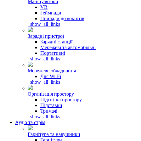
Маніпулятори
VR
Геймпади
Прилади до кокпітів
_show_all_links
Зарядні пристрої
Зарядні станції
Мережеві та автомобільні
Портативні
_show_all_links
Мережеве обладнання
Для Wi-Fi
_show_all_links
Організація простору
Підсвітка простору
Підставки
Тримачі
_show_all_links
Аудіо та стрім
Гарнітура та навушники
Гарнітури