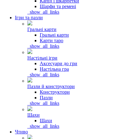
Капці і шкарпетки
Шарфи та ремені
_show_all_links
Ігри та пазли
Гральні карти
Гральні карти
Карти таро
_show_all_links
Настільні ігри
Аксесуари до гри
Настільна гра
_show_all_links
Пазли й конструктори
Конструктори
Пазли
_show_all_links
Шахи
Шахи
_show_all_links
Чтиво