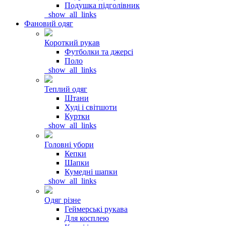
Подушка підголівник
_show_all_links
Фановий одяг
Короткий рукав
Футболки та джерсі
Поло
_show_all_links
Теплий одяг
Штани
Худі і світшоти
Куртки
_show_all_links
Головні убори
Кепки
Шапки
Кумедні шапки
_show_all_links
Одяг різне
Геймерські рукава
Для косплею