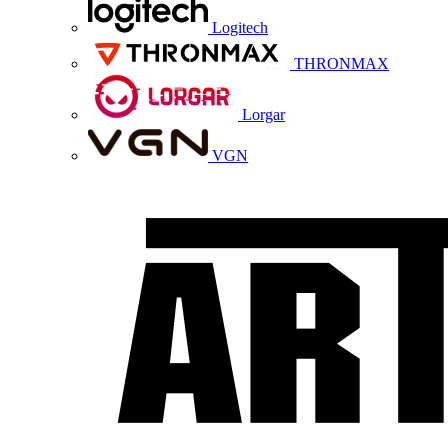
Logitech
THRONMAX
Lorgar
VGN