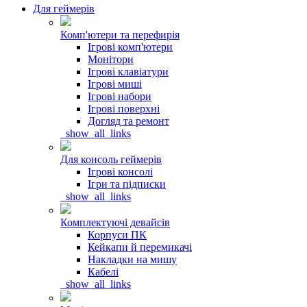
Для геймерів
Комп'ютери та перефирія
Ігрові комп'ютери
Монітори
Ігрові клавіатури
Ігрові миші
Ігрові набори
Ігрові поверхні
Догляд та ремонт
_show_all_links
Для консоль геймерів
Ігрові консолі
Ігри та підписки
_show_all_links
Комплектуючі девайсів
Корпуси ПК
Кейкапи й перемикачі
Накладки на мишу
Кабелі
_show_all_links