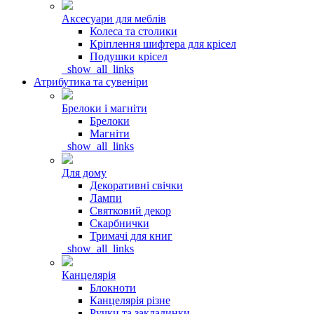
Аксесуари для меблів
Колеса та столики
Кріплення шифтера для крісел
Подушки крісел
_show_all_links
Атрибутика та сувеніри
Брелоки і магніти
Брелоки
Магніти
_show_all_links
Для дому
Декоративні свічки
Лампи
Святковий декор
Скарбнички
Тримачі для книг
_show_all_links
Канцелярія
Блокноти
Канцелярія різне
Ручки та закладинки