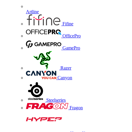
Artline
Fifine
OfficePro
GamePro
Razer
Canyon
Steelseries
Fragon