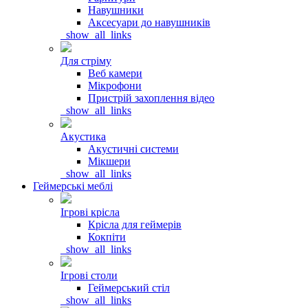
Навушники
Аксесуари до навушників
_show_all_links
Для стріму
Веб камери
Мікрофони
Пристрій захоплення відео
_show_all_links
Акустика
Акустичні системи
Мікшери
_show_all_links
Геймерські меблі
Ігрові крісла
Крісла для геймерів
Кокпіти
_show_all_links
Ігрові столи
Геймерський стіл
_show_all_links