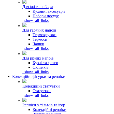
Для їжі та набори
Кухонні аксесуари
Набори посуду
_show_all_links
Для гарячих напоїв
Термокружки
Термоси
Чашки
_show_all_links
Для різних напоїв
Кухлі та фляги
Склянки
_show_all_links
Колекційні фігурки та репліки
Колекційні статуетки
Статуетки
_show_all_links
Репліки з фільмів та ігор
Колекційні репліки