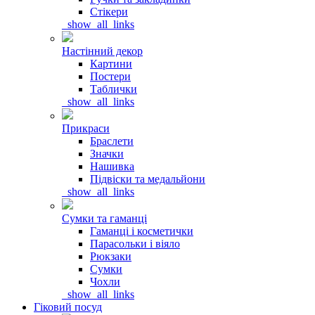
Стікери
_show_all_links
Настінний декор
Картини
Постери
Таблички
_show_all_links
Прикраси
Браслети
Значки
Нашивка
Підвіски та медальйони
_show_all_links
Сумки та гаманці
Гаманці і косметички
Парасольки і віяло
Рюкзаки
Сумки
Чохли
_show_all_links
Гіковий посуд