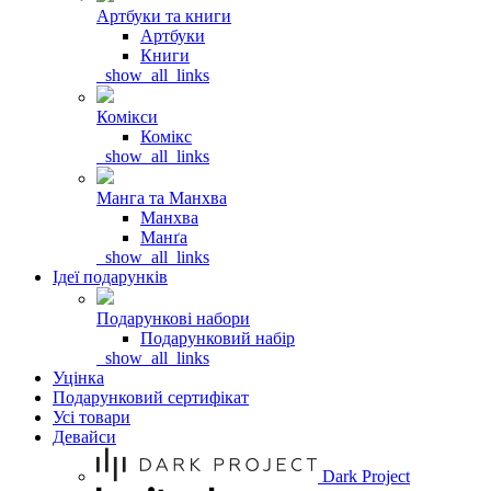
Артбуки та книги
Артбуки
Книги
_show_all_links
Комікси
Комікс
_show_all_links
Манга та Манхва
Манхва
Манґа
_show_all_links
Ідеї подарунків
Подарункові набори
Подарунковий набір
_show_all_links
Уцінка
Подарунковий сертифікат
Усі товари
Девайси
Dark Project