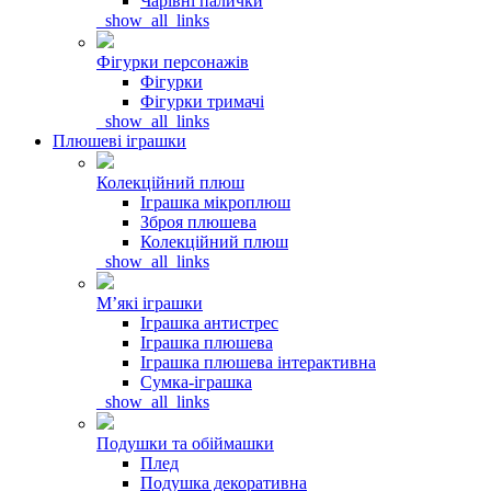
Чарівні палички
_show_all_links
Фігурки персонажів
Фігурки
Фігурки тримачі
_show_all_links
Плюшеві іграшки
Колекційний плюш
Іграшка мікроплюш
Зброя плюшева
Колекційний плюш
_show_all_links
Мʼякі іграшки
Іграшка антистрес
Іграшка плюшева
Іграшка плюшева інтерактивна
Сумка-іграшка
_show_all_links
Подушки та обіймашки
Плед
Подушка декоративна