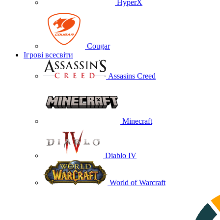
HyperX
Cougar
Ігрові всесвіти
Assasins Creed
Minecraft
Diablo IV
World of Warcraft