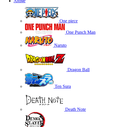
Аніме
One piece
One Punch Man
Naruto
Dragon Ball
Ten Sura
Death Note