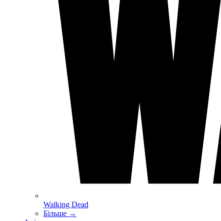
Walking Dead
Більше
→