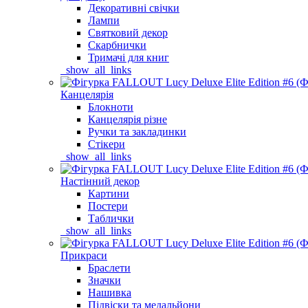
Декоративні свічки
Лампи
Святковий декор
Скарбнички
Тримачі для книг
_show_all_links
Канцелярія
Блокноти
Канцелярія різне
Ручки та закладинки
Стікери
_show_all_links
Настінний декор
Картини
Постери
Таблички
_show_all_links
Прикраси
Браслети
Значки
Нашивка
Підвіски та медальйони