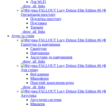
Для Wi-Fi
_show_all_links
Організація простору
Підсвітка простору
Підставки
Тримачі
_show_all_links
Аудіо та стрім
Гарнітура та навушники
Гарнітури
Навушники
Аксесуари до навушників
_show_all_links
Для стріму
Веб камери
Мікрофони
Пристрій захоплення відео
_show_all_links
Акустика
Акустичні системи
Мікшери