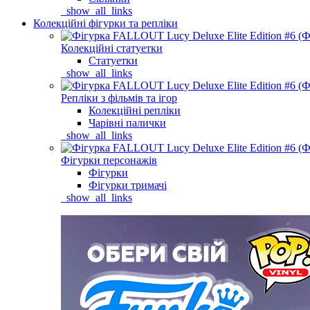
_show_all_links
Колекційні фігурки та репліки
Колекційні статуетки
Статуетки
_show_all_links
Репліки з фільмів та ігор
Колекційні репліки
Чарівні палички
_show_all_links
Фігурки персонажів
Фігурки
Фігурки тримачі
_show_all_links