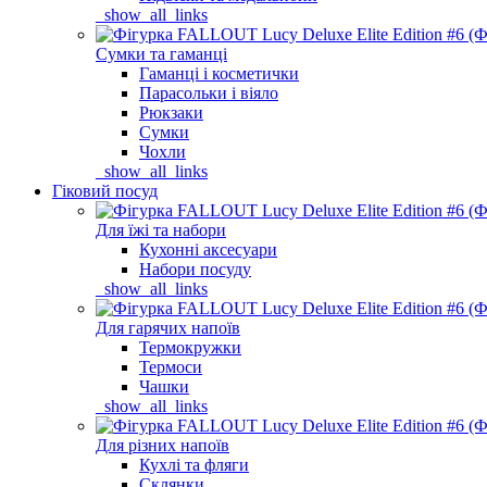
_show_all_links
Сумки та гаманці
Гаманці і косметички
Парасольки і віяло
Рюкзаки
Сумки
Чохли
_show_all_links
Гіковий посуд
Для їжі та набори
Кухонні аксесуари
Набори посуду
_show_all_links
Для гарячих напоїв
Термокружки
Термоси
Чашки
_show_all_links
Для різних напоїв
Кухлі та фляги
Склянки