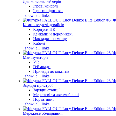
Для консоль геймерів
Ігрові консолі
Ігри та підписки
_show_all_links
Комплектуючі девайсів
Корпуси ПК
Кейкапи й перемикачі
Накладки на мишу
Кабелі
_show_all_links
Маніпулятори
VR
Геймпади
Прилади до кокпітів
_show_all_links
Зарядні пристрої
Зарядні станції
Мережеві та автомобільні
Портативні
_show_all_links
Мережеве обладнання