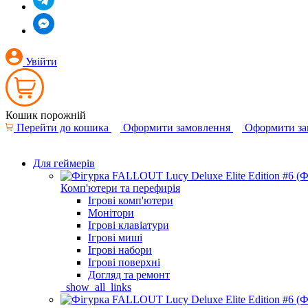
Увійти
Кошик порожній
Перейти до кошика
Оформити замовлення
Оформити за
Для геймерів
Комп'ютери та перефирія
Ігрові комп'ютери
Монітори
Ігрові клавіатури
Ігрові миші
Ігрові набори
Ігрові поверхні
Догляд та ремонт
_show_all_links