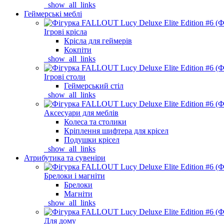
_show_all_links
Геймерські меблі
Ігрові крісла
Крісла для геймерів
Кокпіти
_show_all_links
Ігрові столи
Геймерський стіл
_show_all_links
Аксесуари для меблів
Колеса та столики
Кріплення шифтера для крісел
Подушки крісел
_show_all_links
Атрибутика та сувеніри
Брелоки і магніти
Брелоки
Магніти
_show_all_links
Для дому