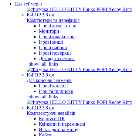
Для геймерів
Комп'ютери та перефирія
Ігрові комп'ютери
Монітори
Ігрові клавіатури
Ігрові миші
Ігрові набори
Ігрові поверхні
Догляд та ремонт
_show_all_links
Для консоль геймерів
Ігрові консолі
Ігри та підписки
_show_all_links
Комплектуючі девайсів
Корпуси ПК
Кейкапи й перемикачі
Накладки на мишу
Кабелі