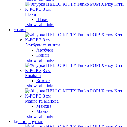
Шахи
Шахи
_show_all_links
Чтиво
Артбуки та книги
Артбуки
Книги
_show_all_links
Комікси
Комікс
_show_all_links
Манга та Манхва
Манхва
Манґа
_show_all_links
Ідеї подарунків