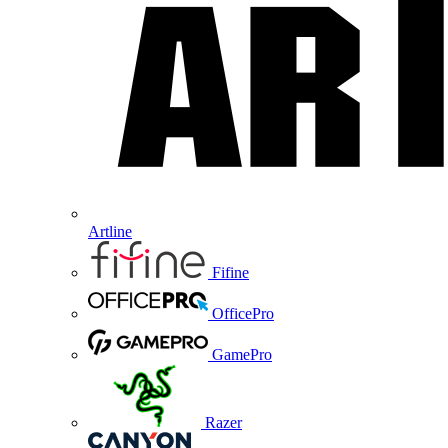
Artline
Fifine
OfficePro
GamePro
Razer