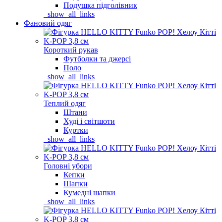
Подушка підголівник
_show_all_links
Фановий одяг
Короткий рукав
Футболки та джерсі
Поло
_show_all_links
Теплий одяг
Штани
Худі і світшоти
Куртки
_show_all_links
Головні убори
Кепки
Шапки
Кумедні шапки
_show_all_links