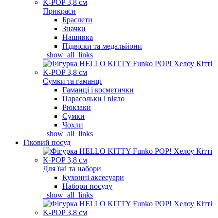
Прикраси
Браслети
Значки
Нашивка
Підвіски та медальйони
_show_all_links
Сумки та гаманці
Гаманці і косметички
Парасольки і віяло
Рюкзаки
Сумки
Чохли
_show_all_links
Гіковий посуд
Для їжі та набори
Кухонні аксесуари
Набори посуду
_show_all_links