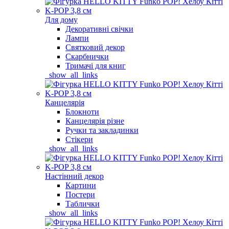
Для дому
Декоративні свічки
Лампи
Святковий декор
Скарбнички
Тримачі для книг
_show_all_links
Канцелярія
Блокноти
Канцелярія різне
Ручки та закладинки
Стікери
_show_all_links
Настінний декор
Картини
Постери
Таблички
_show_all_links