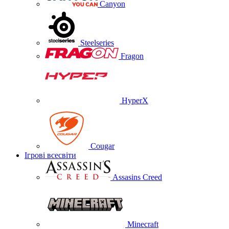
Canyon
Steelseries
Fragon
HyperX
Cougar
Ігрові всесвіти
Assasins Creed
Minecraft