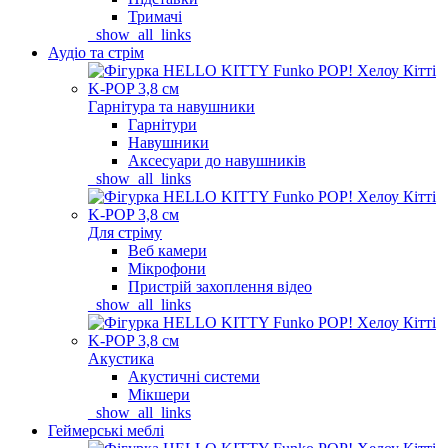
Тримачі
_show_all_links
Аудіо та стрім
Гарнітура та навушники
Гарнітури
Навушники
Аксесуари до навушників
_show_all_links
Для стріму
Веб камери
Мікрофони
Пристрій захоплення відео
_show_all_links
Акустика
Акустичні системи
Мікшери
_show_all_links
Геймерські меблі