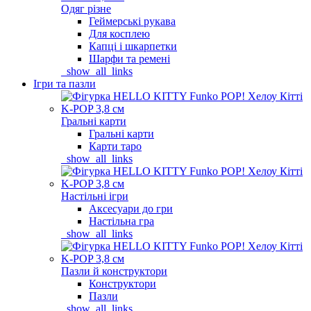
Одяг різне
Геймерські рукава
Для косплею
Капці і шкарпетки
Шарфи та ремені
_show_all_links
Ігри та пазли
Гральні карти
Гральні карти
Карти таро
_show_all_links
Настільні ігри
Аксесуари до гри
Настільна гра
_show_all_links
Пазли й конструктори
Конструктори
Пазли
_show_all_links