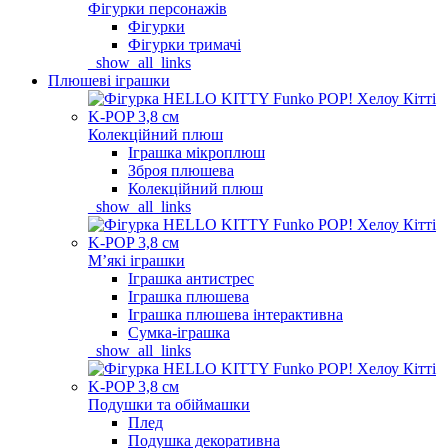
Фігурки персонажів
Фігурки
Фігурки тримачі
_show_all_links
Плюшеві іграшки
Колекційний плюш
Іграшка мікроплюш
Зброя плюшева
Колекційний плюш
_show_all_links
Мʼякі іграшки
Іграшка антистрес
Іграшка плюшева
Іграшка плюшева інтерактивна
Сумка-іграшка
_show_all_links
Подушки та обіймашки
Плед
Подушка декоративна