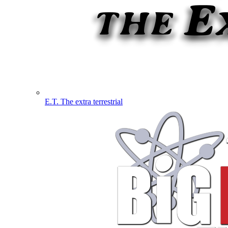
E.T. The extra terrestrial