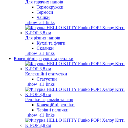
Для гарячих напоїв
Термокружки
Термоси
Чашки
_show_all_links
Для різних напоїв
Кухлі та фляги
Склянки
_show_all_links
Колекційні фігурки та репліки
Колекційні статуетки
Статуетки
_show_all_links
Репліки з фільмів та ігор
Колекційні репліки
Чарівні палички
_show_all_links