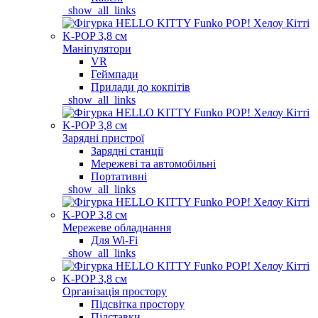
_show_all_links
Маніпулятори
VR
Геймпади
Прилади до кокпітів
_show_all_links
Зарядні пристрої
Зарядні станції
Мережеві та автомобільні
Портативні
_show_all_links
Мережеве обладнання
Для Wi-Fi
_show_all_links
Організація простору
Підсвітка простору
Підставки