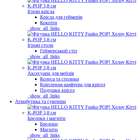
Ігрові крісла
Крісла для геймерів
Кокпіти
_show_all_links
Ігрові столи
Геймерський стіл
_show_all_links
Аксесуари для меблів
Колеса та столики
Кріплення шифтера для крісел
Подушки крісел
_show_all_links
Атрибутика та сувеніри
Брелоки і магніти
Брелоки
Магніти
_show_all_links