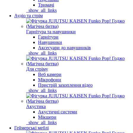
Тримачі
_show_all_links
Аудіо та стрім
Гарнітура та навушники
Гарнітури
Навушники
Аксесуари до навушників
_show_all_links
Для стріму
Веб камери
Мікрофони
Пристрій захоплення відео
_show_all_links
Акустика
Акустичні системи
Мікшери
_show_all_links
Геймерські меблі