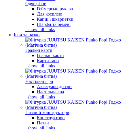
Одяг різне
Геймерські рукава
Для косплею
Капці і шкарпетки
Шарфи та ремені
_show_all_links
Ігри та пазли
Гральні карти
Гральні карти
Карти таро
_show_all_links
Настільні ігри
Аксесуари до гри
Настільна гра
_show_all_links
Пазли й конструктори
Конструктори
Пазли
_show_all_links