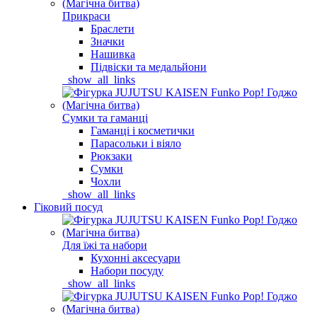
Прикраси
Браслети
Значки
Нашивка
Підвіски та медальйони
_show_all_links
Сумки та гаманці
Гаманці і косметички
Парасольки і віяло
Рюкзаки
Сумки
Чохли
_show_all_links
Гіковий посуд
Для їжі та набори
Кухонні аксесуари
Набори посуду
_show_all_links