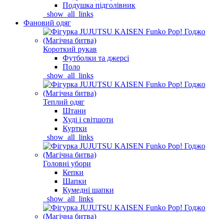
Подушка підголівник
_show_all_links
Фановий одяг
Короткий рукав
Футболки та джерсі
Поло
_show_all_links
Теплий одяг
Штани
Худі і світшоти
Куртки
_show_all_links
Головні убори
Кепки
Шапки
Кумедні шапки
_show_all_links