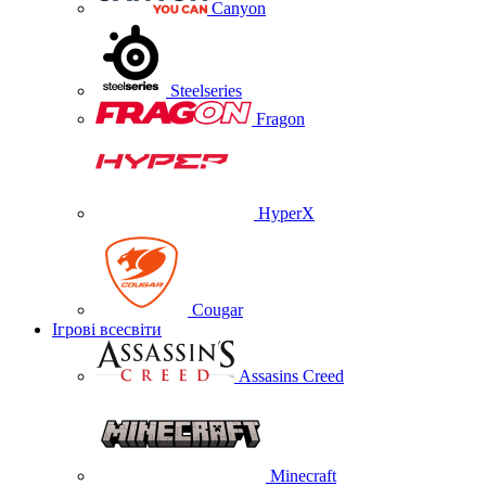
Canyon
Steelseries
Fragon
HyperX
Cougar
Ігрові всесвіти
Assasins Creed
Minecraft