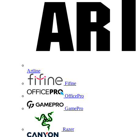
Artline
Fifine
OfficePro
GamePro
Razer