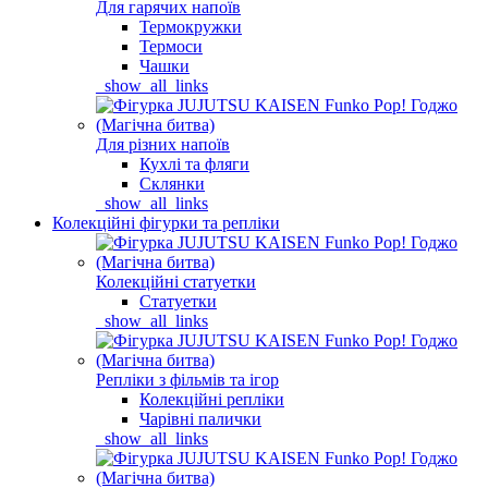
Для гарячих напоїв
Термокружки
Термоси
Чашки
_show_all_links
Для різних напоїв
Кухлі та фляги
Склянки
_show_all_links
Колекційні фігурки та репліки
Колекційні статуетки
Статуетки
_show_all_links
Репліки з фільмів та ігор
Колекційні репліки
Чарівні палички
_show_all_links