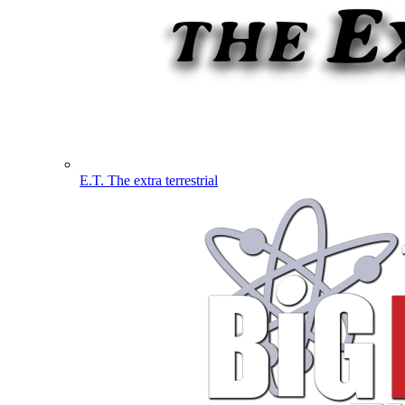
E.T. The extra terrestrial