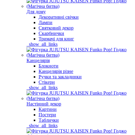
Для дому
Декоративні свічки
Лампи
Святковий декор
Скарбнички
Тримачі для книг
_show_all_links
Канцелярія
Блокноти
Канцелярія різне
Ручки та закладинки
Стікери
_show_all_links
Настінний декор
Картини
Постери
Таблички
_show_all_links