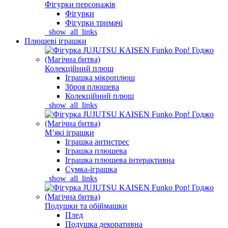
Фігурки персонажів
Фігурки
Фігурки тримачі
_show_all_links
Плюшеві іграшки
Колекційний плюш
Іграшка мікроплюш
Зброя плюшева
Колекційний плюш
_show_all_links
Мʼякі іграшки
Іграшка антистрес
Іграшка плюшева
Іграшка плюшева інтерактивна
Сумка-іграшка
_show_all_links
Подушки та обіймашки
Плед
Подушка декоративна