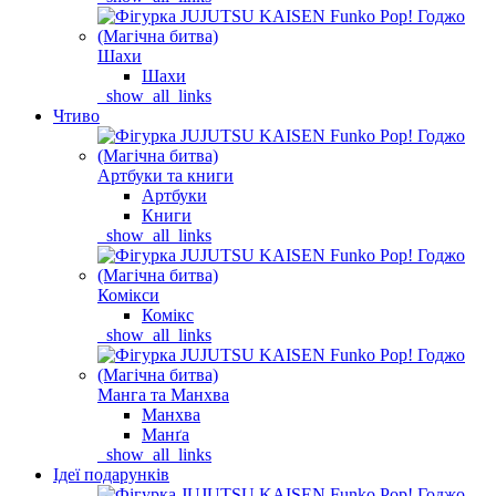
Шахи
Шахи
_show_all_links
Чтиво
Артбуки та книги
Артбуки
Книги
_show_all_links
Комікси
Комікс
_show_all_links
Манга та Манхва
Манхва
Манґа
_show_all_links
Ідеї подарунків