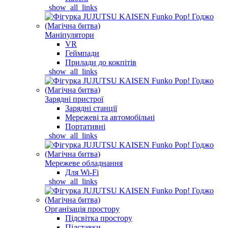
_show_all_links
Маніпулятори
VR
Геймпади
Прилади до кокпітів
_show_all_links
Зарядні пристрої
Зарядні станції
Мережеві та автомобільні
Портативні
_show_all_links
Мережеве обладнання
Для Wi-Fi
_show_all_links
Організація простору
Підсвітка простору
Підставки