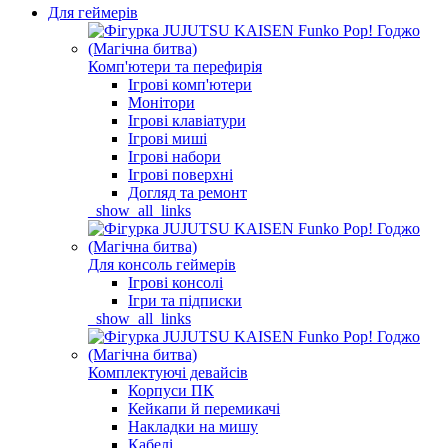
Для геймерів
Комп'ютери та перефирія
Ігрові комп'ютери
Монітори
Ігрові клавіатури
Ігрові миші
Ігрові набори
Ігрові поверхні
Догляд та ремонт
_show_all_links
Для консоль геймерів
Ігрові консолі
Ігри та підписки
_show_all_links
Комплектуючі девайсів
Корпуси ПК
Кейкапи й перемикачі
Накладки на мишу
Кабелі