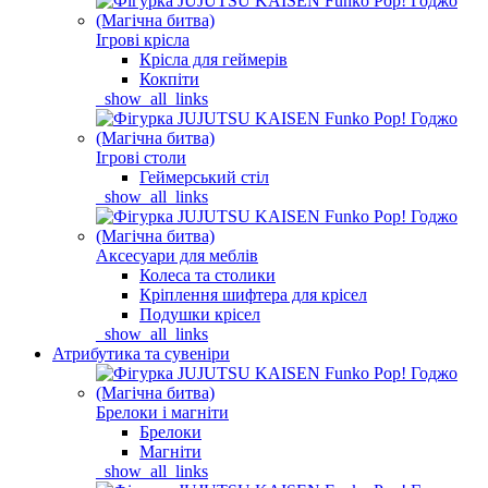
Ігрові крісла
Крісла для геймерів
Кокпіти
_show_all_links
Ігрові столи
Геймерський стіл
_show_all_links
Аксесуари для меблів
Колеса та столики
Кріплення шифтера для крісел
Подушки крісел
_show_all_links
Атрибутика та сувеніри
Брелоки і магніти
Брелоки
Магніти
_show_all_links