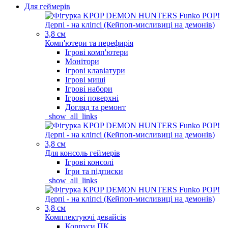
Для геймерів
Комп'ютери та перефирія
Ігрові комп'ютери
Монітори
Ігрові клавіатури
Ігрові миші
Ігрові набори
Ігрові поверхні
Догляд та ремонт
_show_all_links
Для консоль геймерів
Ігрові консолі
Ігри та підписки
_show_all_links
Комплектуючі девайсів
Корпуси ПК