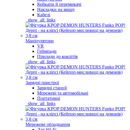
Кейкапи й перемикачі
Накладки на мишу
Кабелі
_show_all_links
Маніпулятори
VR
Геймпади
Прилади до кокпітів
_show_all_links
Зарядні пристрої
Зарядні станції
Мережеві та автомобільні
Портативні
_show_all_links
Мережеве обладнання
Для Wi-Fi