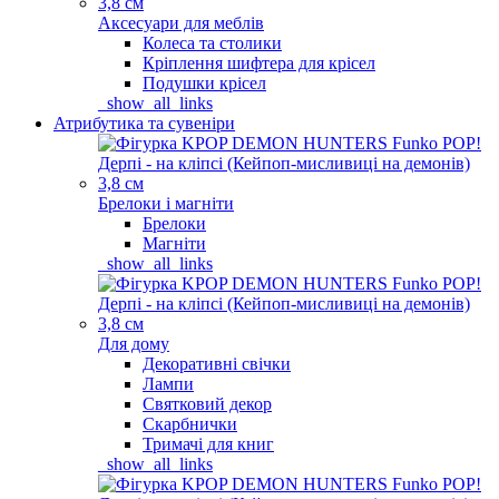
Аксесуари для меблів
Колеса та столики
Кріплення шифтера для крісел
Подушки крісел
_show_all_links
Атрибутика та сувеніри
Брелоки і магніти
Брелоки
Магніти
_show_all_links
Для дому
Декоративні свічки
Лампи
Святковий декор
Скарбнички
Тримачі для книг
_show_all_links