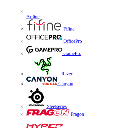
Artline
Fifine
OfficePro
GamePro
Razer
Canyon
Steelseries
Fragon