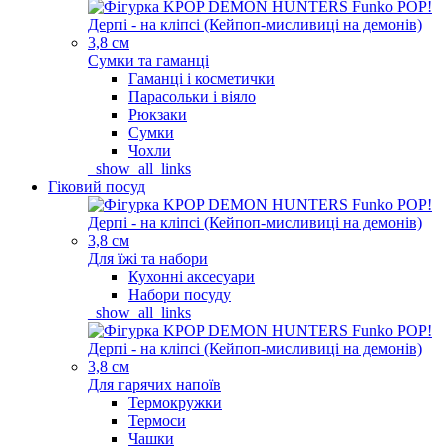
Сумки та гаманці
Гаманці і косметички
Парасольки і віяло
Рюкзаки
Сумки
Чохли
_show_all_links
Гіковий посуд
Для їжі та набори
Кухонні аксесуари
Набори посуду
_show_all_links
Для гарячих напоїв
Термокружки
Термоси
Чашки