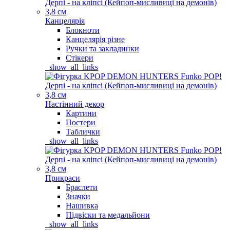
Канцелярія
Блокноти
Канцелярія різне
Ручки та закладинки
Стікери
_show_all_links
Настінний декор
Картини
Постери
Таблички
_show_all_links
Прикраси
Браслети
Значки
Нашивка
Підвіски та медальйони
_show_all_links