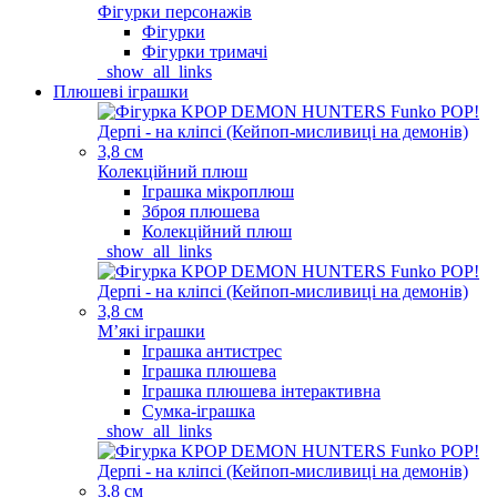
Фігурки персонажів
Фігурки
Фігурки тримачі
_show_all_links
Плюшеві іграшки
Колекційний плюш
Іграшка мікроплюш
Зброя плюшева
Колекційний плюш
_show_all_links
Мʼякі іграшки
Іграшка антистрес
Іграшка плюшева
Іграшка плюшева інтерактивна
Сумка-іграшка
_show_all_links