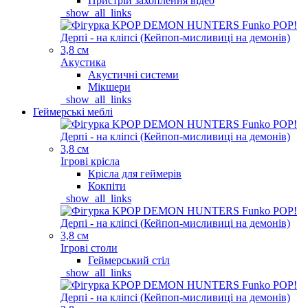
Пристрій захоплення відео
_show_all_links
Акустика
Акустичні системи
Мікшери
_show_all_links
Геймерські меблі
Ігрові крісла
Крісла для геймерів
Кокпіти
_show_all_links
Ігрові столи
Геймерський стіл
_show_all_links