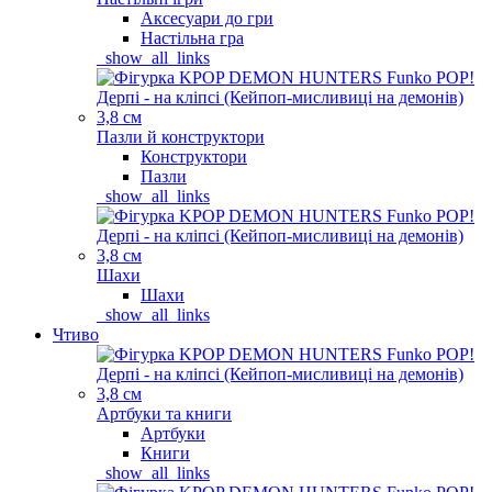
Аксесуари до гри
Настільна гра
_show_all_links
Пазли й конструктори
Конструктори
Пазли
_show_all_links
Шахи
Шахи
_show_all_links
Чтиво
Артбуки та книги
Артбуки
Книги
_show_all_links