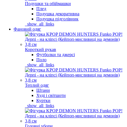
Подушки та обіймашки
Плед
Подушка декоративна
Подушка підголівник
_show_all_links
Фановий одяг
Короткий рукав
Футболки та джерсі
Поло
_show_all_links
Теплий одяг
Штани
Худі і світшоти
Куртки
_show_all_links
Головні убори