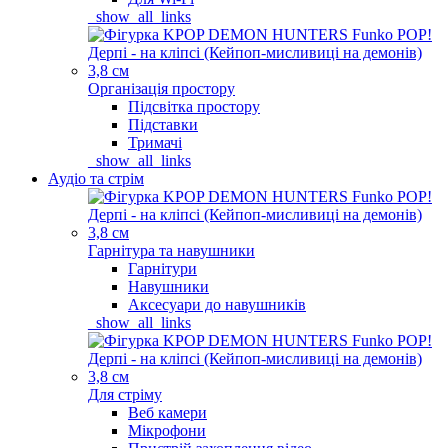
_show_all_links
Організація простору
Підсвітка простору
Підставки
Тримачі
_show_all_links
Аудіо та стрім
Гарнітура та навушники
Гарнітури
Навушники
Аксесуари до навушників
_show_all_links
Для стріму
Веб камери
Мікрофони