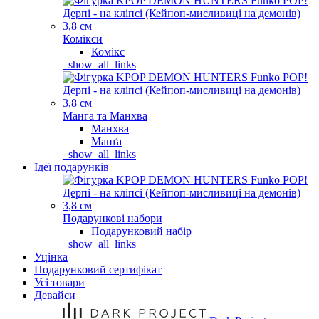
Комікси
Комікс
_show_all_links
Манга та Манхва
Манхва
Манґа
_show_all_links
Ідеї подарунків
Подарункові набори
Подарунковий набір
_show_all_links
Уцінка
Подарунковий сертифікат
Усі товари
Девайси