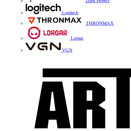
Dark Project
Logitech
THRONMAX
Lorgar
VGN