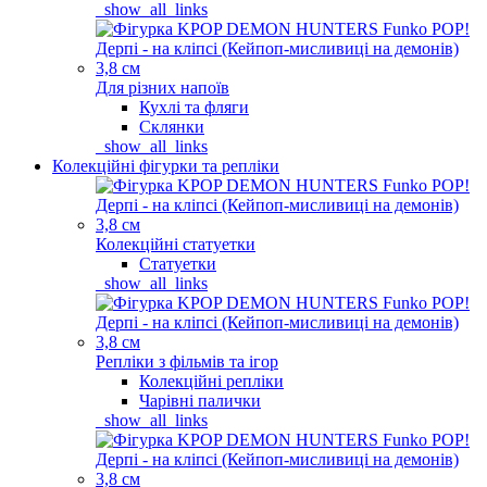
_show_all_links
Для різних напоїв
Кухлі та фляги
Склянки
_show_all_links
Колекційні фігурки та репліки
Колекційні статуетки
Статуетки
_show_all_links
Репліки з фільмів та ігор
Колекційні репліки
Чарівні палички
_show_all_links