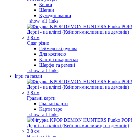
Кепки
Шапки
Кумедні шапки
_show_all_links
Одяг різне
Геймерські рукава
Для косплею
Капці і шкарпетки
Шарфи та ремені
_show_all_links
Ігри та пазли
Гральні карти
Гральні карти
Карти таро
_show_all_links
Настільні ігри