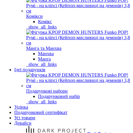
Комікси
Комікс
_show_all_links
Манга та Манхва
Манхва
Манґа
_show_all_links
Ідеї подарунків
Подарункові набори
Подарунковий набір
_show_all_links
Уцінка
Подарунковий сертифікат
Усі товари
Девайси