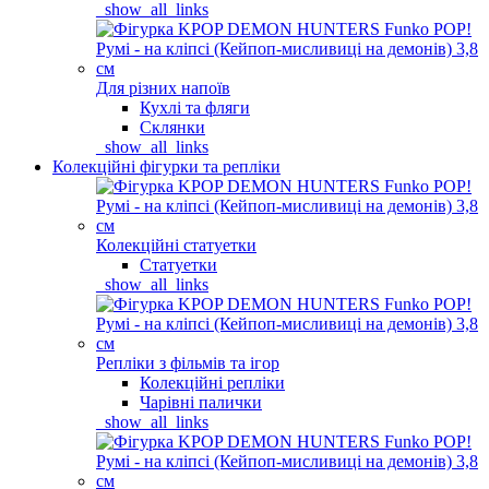
_show_all_links
Для різних напоїв
Кухлі та фляги
Склянки
_show_all_links
Колекційні фігурки та репліки
Колекційні статуетки
Статуетки
_show_all_links
Репліки з фільмів та ігор
Колекційні репліки
Чарівні палички
_show_all_links