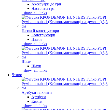
Аксесуари до гри
Настільна гра
_show_all_links
Пазли й конструктори
Конструктори
Пазли
_show_all_links
Шахи
Шахи
_show_all_links
Чтиво
Артбуки та книги
Артбуки
Книги
_show_all_links