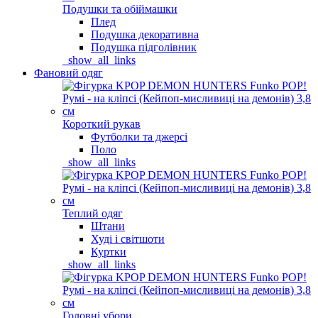
Подушки та обіймашки
Плед
Подушка декоративна
Подушка підголівник
_show_all_links
Фановий одяг
Короткий рукав
Футболки та джерсі
Поло
_show_all_links
Теплий одяг
Штани
Худі і світшоти
Куртки
_show_all_links
Головні убори