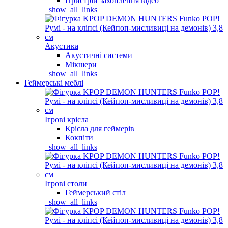
Пристрій захоплення відео
_show_all_links
Акустика
Акустичні системи
Мікшери
_show_all_links
Геймерські меблі
Ігрові крісла
Крісла для геймерів
Кокпіти
_show_all_links
Ігрові столи
Геймерський стіл
_show_all_links