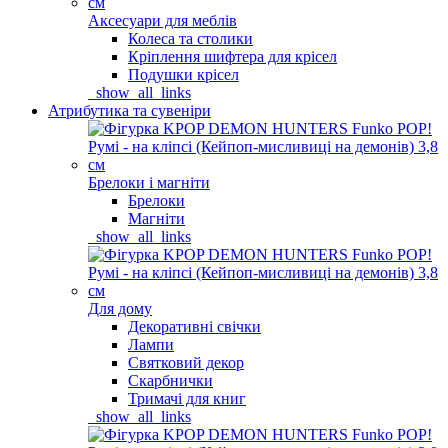
Аксесуари для меблів
Колеса та столики
Кріплення шифтера для крісел
Подушки крісел
_show_all_links
Атрибутика та сувеніри
Брелоки і магніти
Брелоки
Магніти
_show_all_links
Для дому
Декоративні свічки
Лампи
Святковий декор
Скарбнички
Тримачі для книг
_show_all_links