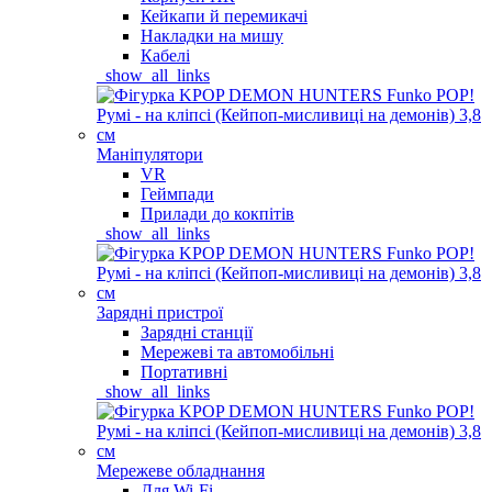
Кейкапи й перемикачі
Накладки на мишу
Кабелі
_show_all_links
Маніпулятори
VR
Геймпади
Прилади до кокпітів
_show_all_links
Зарядні пристрої
Зарядні станції
Мережеві та автомобільні
Портативні
_show_all_links
Мережеве обладнання
Для Wi-Fi