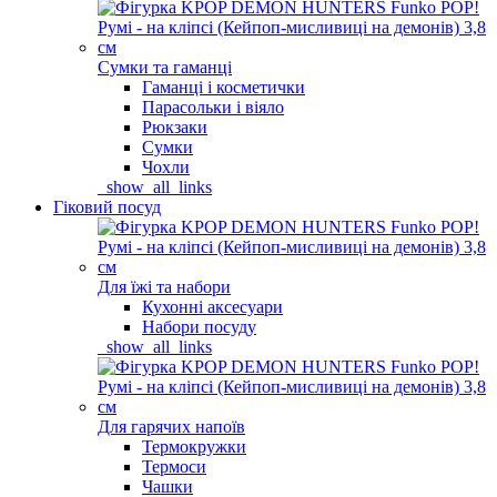
Сумки та гаманці
Гаманці і косметички
Парасольки і віяло
Рюкзаки
Сумки
Чохли
_show_all_links
Гіковий посуд
Для їжі та набори
Кухонні аксесуари
Набори посуду
_show_all_links
Для гарячих напоїв
Термокружки
Термоси
Чашки