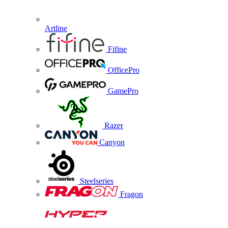
Artline
Fifine
OfficePro
GamePro
Razer
Canyon
Steelseries
Fragon