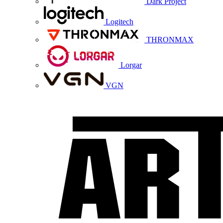
Dark Project
Logitech
THRONMAX
Lorgar
VGN