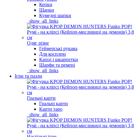
Кепки
Шапки
Кумедні шапки
_show_all_links
Одяг різне
Геймерські рукава
Для косплею
Капці і шкарпетки
Шарфи та ремені
_show_all_links
Ігри та пазли
Гральні карти
Гральні карти
Карти таро
_show_all_links
Настільні ігри