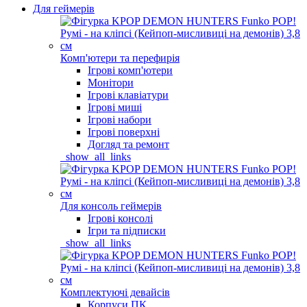
Для геймерів
Комп'ютери та перефирія
Ігрові комп'ютери
Монітори
Ігрові клавіатури
Ігрові миші
Ігрові набори
Ігрові поверхні
Догляд та ремонт
_show_all_links
Для консоль геймерів
Ігрові консолі
Ігри та підписки
_show_all_links
Комплектуючі девайсів
Корпуси ПК