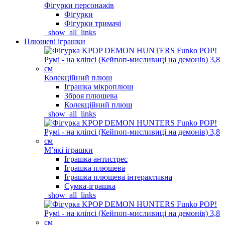
Фігурки персонажів
Фігурки
Фігурки тримачі
_show_all_links
Плюшеві іграшки
Колекційний плюш
Іграшка мікроплюш
Зброя плюшева
Колекційний плюш
_show_all_links
Мʼякі іграшки
Іграшка антистрес
Іграшка плюшева
Іграшка плюшева інтерактивна
Сумка-іграшка
_show_all_links