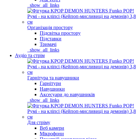
_show_all_links
Організація простору
Підсвітка простору
Підставки
Тримачі
_show_all_links
Аудіо та стрім
Гарнітура та навушники
Гарнітури
Навушники
Аксесуари до навушників
_show_all_links
Для стріму
Веб камери
Мікрофони