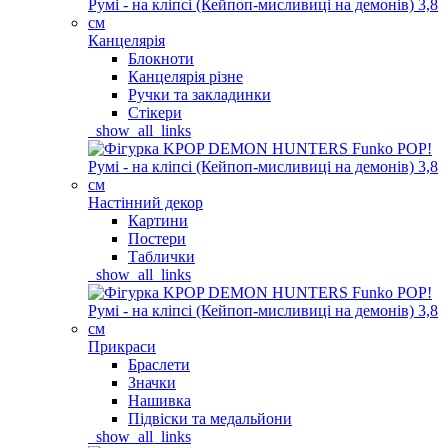
Канцелярія
Блокноти
Канцелярія різне
Ручки та закладинки
Стікери
_show_all_links
Настінний декор
Картини
Постери
Таблички
_show_all_links
Прикраси
Браслети
Значки
Нашивка
Підвіски та медальйони
_show_all_links