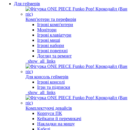
Для геймерів
Комп'ютери та перефирія
Ігрові комп'ютери
Монітори
Ігрові клавіатури
Ігрові миші
Ігрові набори
Ігрові поверхні
Догляд та ремонт
_show_all_links
Для консоль геймерів
Ігрові консолі
Ігри та підписки
_show_all_links
Комплектуючі девайсів
Корпуси ПК
Кейкапи й перемикачі
Накладки на мишу
Кабелі