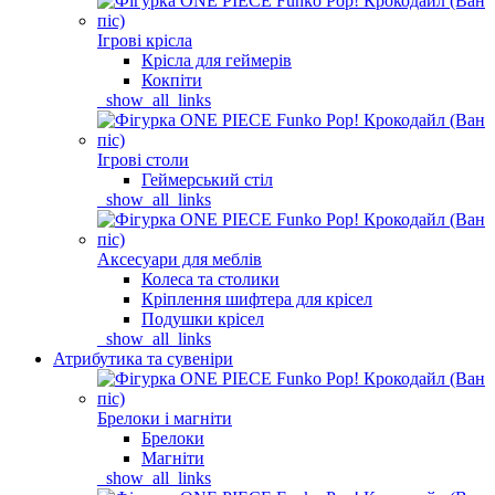
Ігрові крісла
Крісла для геймерів
Кокпіти
_show_all_links
Ігрові столи
Геймерський стіл
_show_all_links
Аксесуари для меблів
Колеса та столики
Кріплення шифтера для крісел
Подушки крісел
_show_all_links
Атрибутика та сувеніри
Брелоки і магніти
Брелоки
Магніти
_show_all_links