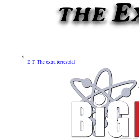
E.T. The extra terrestrial