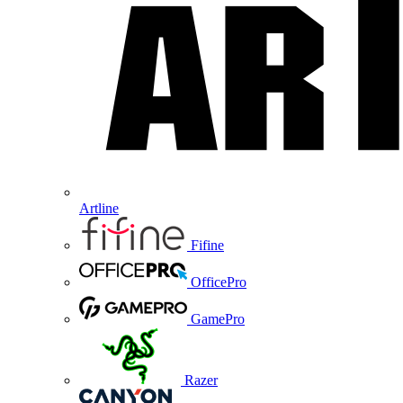
Artline
Fifine
OfficePro
GamePro
Razer