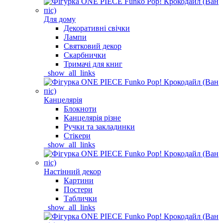
Для дому
Декоративні свічки
Лампи
Святковий декор
Скарбнички
Тримачі для книг
_show_all_links
Канцелярія
Блокноти
Канцелярія різне
Ручки та закладинки
Стікери
_show_all_links
Настінний декор
Картини
Постери
Таблички
_show_all_links