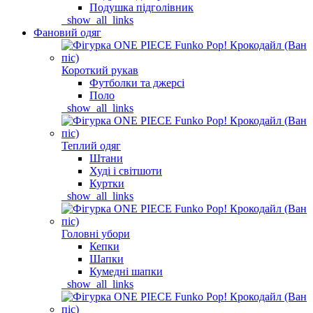
Подушка підголівник
_show_all_links
Фановий одяг
Короткий рукав
Футболки та джерсі
Поло
_show_all_links
Теплий одяг
Штани
Худі і світшоти
Куртки
_show_all_links
Головні убори
Кепки
Шапки
Кумедні шапки
_show_all_links