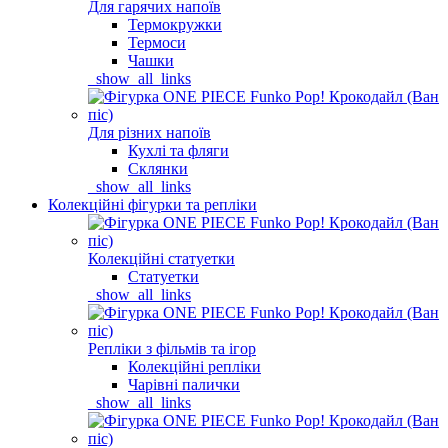
Для гарячих напоїв
Термокружки
Термоси
Чашки
_show_all_links
Для різних напоїв
Кухлі та фляги
Склянки
_show_all_links
Колекційні фігурки та репліки
Колекційні статуетки
Статуетки
_show_all_links
Репліки з фільмів та ігор
Колекційні репліки
Чарівні палички
_show_all_links