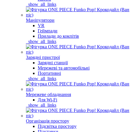
_show_all_links
Маніпулятори
VR
Геймпади
Прилади до кокпітів
_show_all_links
Зарядні пристрої
Зарядні станції
Мережеві та автомобільні
Портативні
_show_all_links
Мережеве обладнання
Для Wi-Fi
_show_all_links
Організація простору
Підсвітка простору
Підставки