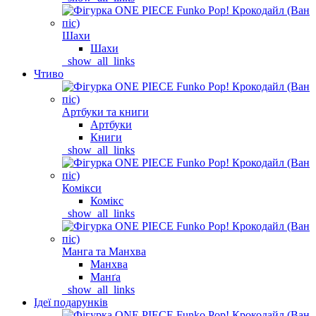
Шахи
Шахи
_show_all_links
Чтиво
Артбуки та книги
Артбуки
Книги
_show_all_links
Комікси
Комікс
_show_all_links
Манга та Манхва
Манхва
Манґа
_show_all_links
Ідеї подарунків