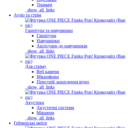
Тримачі
_show_all_links
Аудіо та стрім
Гарнітура та навушники
Гарнітури
Навушники
Аксесуари до навушників
_show_all_links
Для стріму
Веб камери
Мікрофони
Пристрій захоплення відео
_show_all_links
Акустика
Акустичні системи
Мікшери
_show_all_links
Геймерські меблі