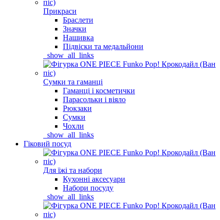
Прикраси
Браслети
Значки
Нашивка
Підвіски та медальйони
_show_all_links
Сумки та гаманці
Гаманці і косметички
Парасольки і віяло
Рюкзаки
Сумки
Чохли
_show_all_links
Гіковий посуд
Для їжі та набори
Кухонні аксесуари
Набори посуду
_show_all_links