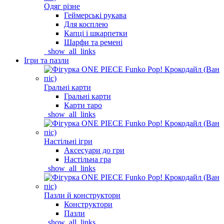
Одяг різне
Геймерські рукава
Для косплею
Капці і шкарпетки
Шарфи та ремені
_show_all_links
Ігри та пазли
Гральні карти
Гральні карти
Карти таро
_show_all_links
Настільні ігри
Аксесуари до гри
Настільна гра
_show_all_links
Пазли й конструктори
Конструктори
Пазли
_show_all_links