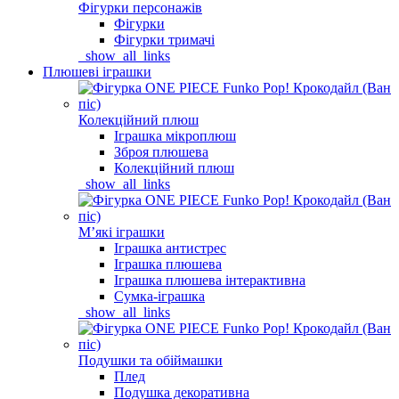
Фігурки персонажів
Фігурки
Фігурки тримачі
_show_all_links
Плюшеві іграшки
Колекційний плюш
Іграшка мікроплюш
Зброя плюшева
Колекційний плюш
_show_all_links
Мʼякі іграшки
Іграшка антистрес
Іграшка плюшева
Іграшка плюшева інтерактивна
Сумка-іграшка
_show_all_links
Подушки та обіймашки
Плед
Подушка декоративна