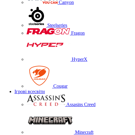
Canyon
Steelseries
Fragon
HyperX
Cougar
Ігрові всесвіти
Assasins Creed
Minecraft