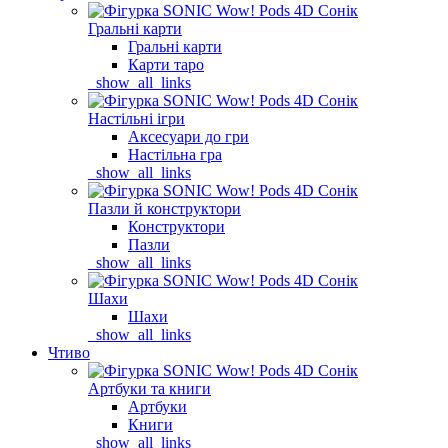
Гральні карти
Гральні карти
Карти таро
_show_all_links
Настільні ігри
Аксесуари до гри
Настільна гра
_show_all_links
Пазли й конструктори
Конструктори
Пазли
_show_all_links
Шахи
Шахи
_show_all_links
Чтиво
Артбуки та книги
Артбуки
Книги
_show_all_links