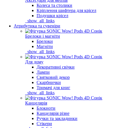
Аксесуари для меблів
Колеса та столики
Кріплення шифтера для крісел
Подушки крісел
_show_all_links
Атрибутика та сувеніри
Брелоки і магніти
Брелоки
Магніти
_show_all_links
Для дому
Декоративні свічки
Лампи
Святковий декор
Скарбнички
Тримачі для книг
_show_all_links
Канцелярія
Блокноти
Канцелярія різне
Ручки та закладинки
Стікери