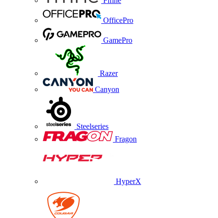
Fifine
OfficePro
GamePro
Razer
Canyon
Steelseries
Fragon
HyperX