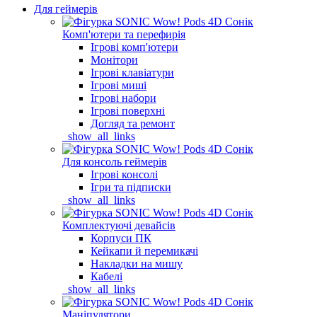
Для геймерів
Комп'ютери та перефирія
Ігрові комп'ютери
Монітори
Ігрові клавіатури
Ігрові миші
Ігрові набори
Ігрові поверхні
Догляд та ремонт
_show_all_links
Для консоль геймерів
Ігрові консолі
Ігри та підписки
_show_all_links
Комплектуючі девайсів
Корпуси ПК
Кейкапи й перемикачі
Накладки на мишу
Кабелі
_show_all_links
Маніпулятори