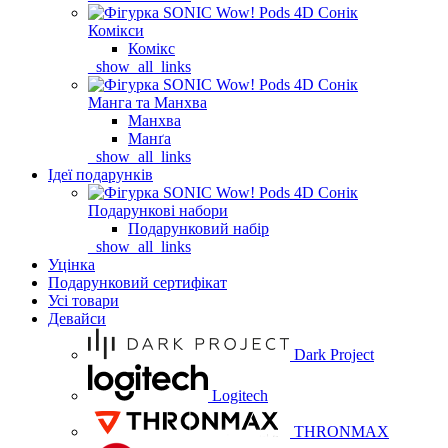
Комікси
Комікс
_show_all_links
Манга та Манхва
Манхва
Манґа
_show_all_links
Ідеї подарунків
Подарункові набори
Подарунковий набір
_show_all_links
Уцінка
Подарунковий сертифікат
Усі товари
Девайси
Dark Project
Logitech
THRONMAX