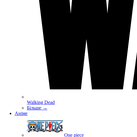
Walking Dead
Більше
→
Аніме
One piece