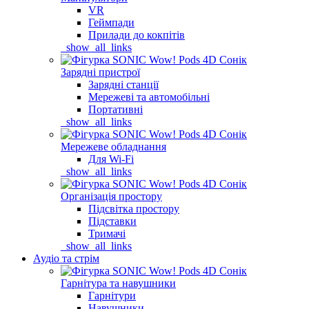
VR
Геймпади
Прилади до кокпітів
_show_all_links
Зарядні пристрої
Зарядні станції
Мережеві та автомобільні
Портативні
_show_all_links
Мережеве обладнання
Для Wi-Fi
_show_all_links
Організація простору
Підсвітка простору
Підставки
Тримачі
_show_all_links
Аудіо та стрім
Гарнітура та навушники
Гарнітури
Навушники