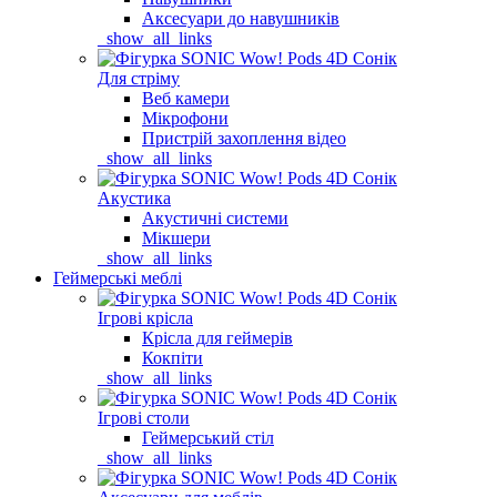
Аксесуари до навушників
_show_all_links
Для стріму
Веб камери
Мікрофони
Пристрій захоплення відео
_show_all_links
Акустика
Акустичні системи
Мікшери
_show_all_links
Геймерські меблі
Ігрові крісла
Крісла для геймерів
Кокпіти
_show_all_links
Ігрові столи
Геймерський стіл
_show_all_links