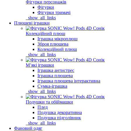
Фігурки персонажів
Фігурки
Фігурки тримачі
_show_all_links
Плюшеві іграшки
Колекційний плюш
Іграшка мікроплюш
Зброя плюшева
Колекційний плюш
_show_all_links
Мʼякі іграшки
Іграшка антистрес
Іграшка плюшева
Іграшка плюшева інтерактивна
Сумка-іграшка
_show_all_links
Подушки та обіймашки
Плед
Подушка декоративна
Подушка підголівник
_show_all_links
Фановий одяг