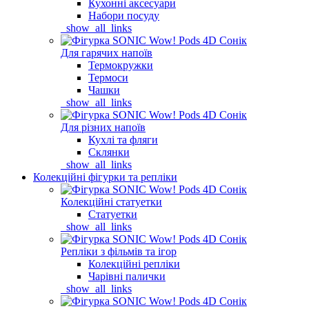
Кухонні аксесуари
Набори посуду
_show_all_links
Для гарячих напоїв
Термокружки
Термоси
Чашки
_show_all_links
Для різних напоїв
Кухлі та фляги
Склянки
_show_all_links
Колекційні фігурки та репліки
Колекційні статуетки
Статуетки
_show_all_links
Репліки з фільмів та ігор
Колекційні репліки
Чарівні палички
_show_all_links