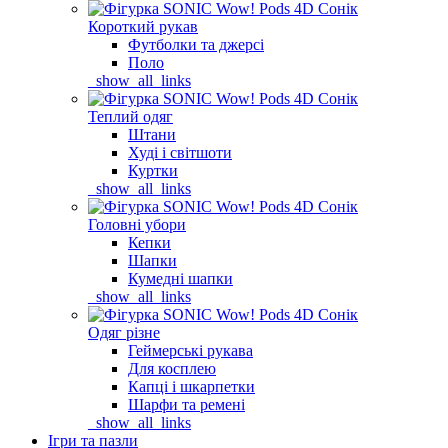
Короткий рукав
Футболки та джерсі
Поло
_show_all_links
Теплий одяг
Штани
Худі і світшоти
Куртки
_show_all_links
Головні убори
Кепки
Шапки
Кумедні шапки
_show_all_links
Одяг різне
Геймерські рукава
Для косплею
Капці і шкарпетки
Шарфи та ремені
_show_all_links
Ігри та пазли