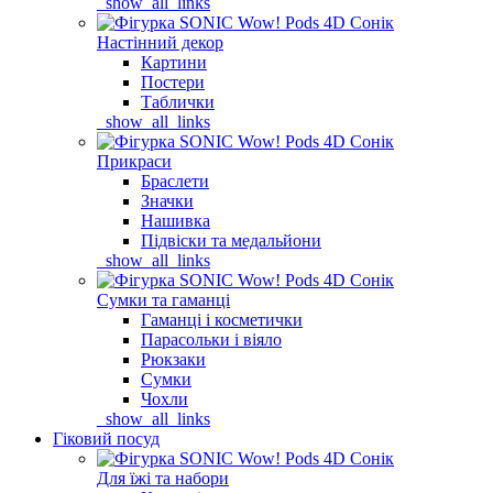
_show_all_links
Настінний декор
Картини
Постери
Таблички
_show_all_links
Прикраси
Браслети
Значки
Нашивка
Підвіски та медальйони
_show_all_links
Сумки та гаманці
Гаманці і косметички
Парасольки і віяло
Рюкзаки
Сумки
Чохли
_show_all_links
Гіковий посуд
Для їжі та набори