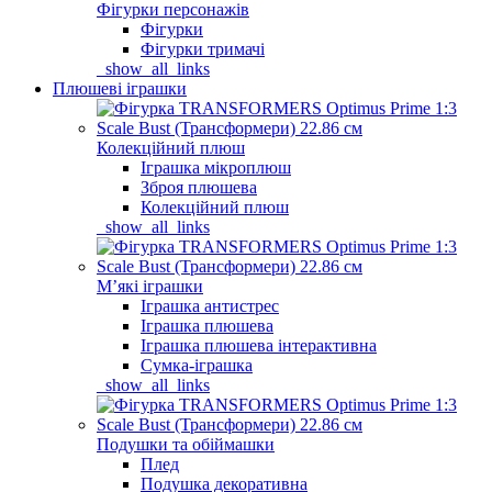
Фігурки персонажів
Фігурки
Фігурки тримачі
_show_all_links
Плюшеві іграшки
Колекційний плюш
Іграшка мікроплюш
Зброя плюшева
Колекційний плюш
_show_all_links
Мʼякі іграшки
Іграшка антистрес
Іграшка плюшева
Іграшка плюшева інтерактивна
Сумка-іграшка
_show_all_links
Подушки та обіймашки
Плед
Подушка декоративна