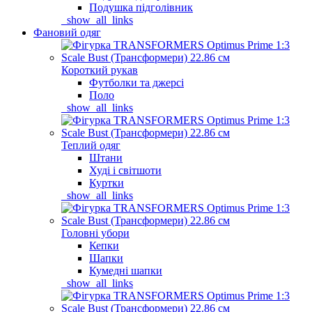
Подушка підголівник
_show_all_links
Фановий одяг
Короткий рукав
Футболки та джерсі
Поло
_show_all_links
Теплий одяг
Штани
Худі і світшоти
Куртки
_show_all_links
Головні убори
Кепки
Шапки
Кумедні шапки
_show_all_links