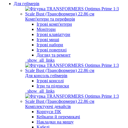
Для геймерів
Комп'ютери та перефирія
Ігрові комп'ютери
Монітори
Ігрові клавіатури
Ігрові миші
Ігрові набори
Ігрові поверхні
Догляд та ремонт
_show_all_links
Для консоль геймерів
Ігрові консолі
Ігри та підписки
_show_all_links
Комплектуючі девайсів
Корпуси ПК
Кейкапи й перемикачі
Накладки на мишу
Кабелі