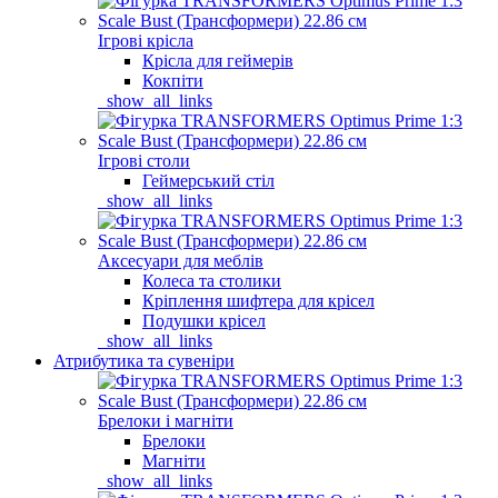
Ігрові крісла
Крісла для геймерів
Кокпіти
_show_all_links
Ігрові столи
Геймерський стіл
_show_all_links
Аксесуари для меблів
Колеса та столики
Кріплення шифтера для крісел
Подушки крісел
_show_all_links
Атрибутика та сувеніри
Брелоки і магніти
Брелоки
Магніти
_show_all_links