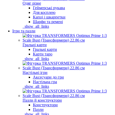
Одяг різне
Геймерські рукава
Для косплею
Капці і шкарпетки
Шарфи та ремені
_show_all_links
Ігри та пазли
Гральні карти
Гральні карти
Карти таро
_show_all_links
Настільні ігри
Аксесуари до гри
Настільна гра
_show_all_links
Пазли й конструктори
Конструктори
Пазли
_show_all_links