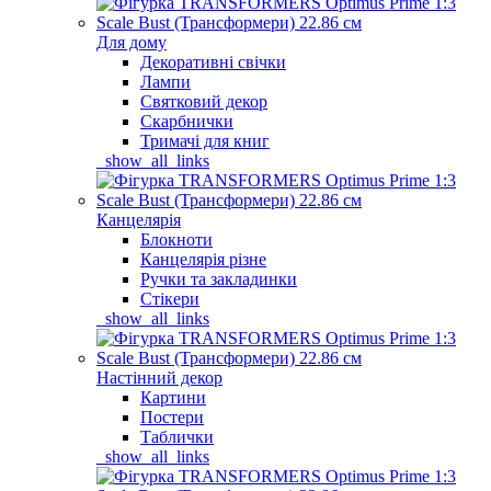
Для дому
Декоративні свічки
Лампи
Святковий декор
Скарбнички
Тримачі для книг
_show_all_links
Канцелярія
Блокноти
Канцелярія різне
Ручки та закладинки
Стікери
_show_all_links
Настінний декор
Картини
Постери
Таблички
_show_all_links