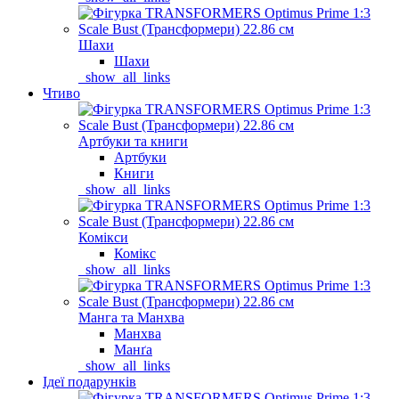
Шахи
Шахи
_show_all_links
Чтиво
Артбуки та книги
Артбуки
Книги
_show_all_links
Комікси
Комікс
_show_all_links
Манга та Манхва
Манхва
Манґа
_show_all_links
Ідеї подарунків