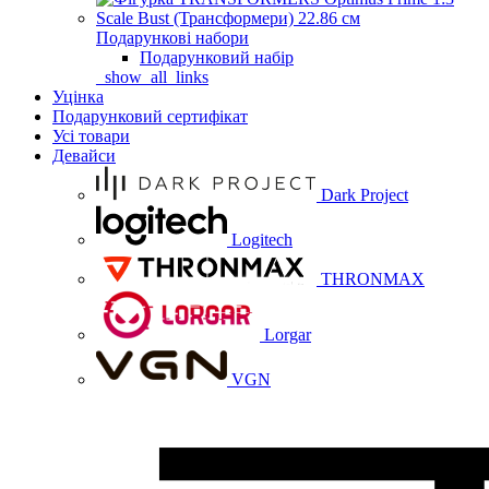
Подарункові набори
Подарунковий набір
_show_all_links
Уцінка
Подарунковий сертифікат
Усі товари
Девайси
Dark Project
Logitech
THRONMAX
Lorgar
VGN