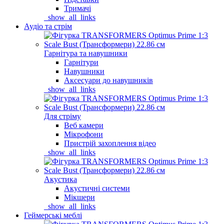
Тримачі
_show_all_links
Аудіо та стрім
Гарнітура та навушники
Гарнітури
Навушники
Аксесуари до навушників
_show_all_links
Для стріму
Веб камери
Мікрофони
Пристрій захоплення відео
_show_all_links
Акустика
Акустичні системи
Мікшери
_show_all_links
Геймерські меблі