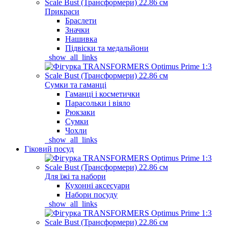
Прикраси
Браслети
Значки
Нашивка
Підвіски та медальйони
_show_all_links
Сумки та гаманці
Гаманці і косметички
Парасольки і віяло
Рюкзаки
Сумки
Чохли
_show_all_links
Гіковий посуд
Для їжі та набори
Кухонні аксесуари
Набори посуду
_show_all_links