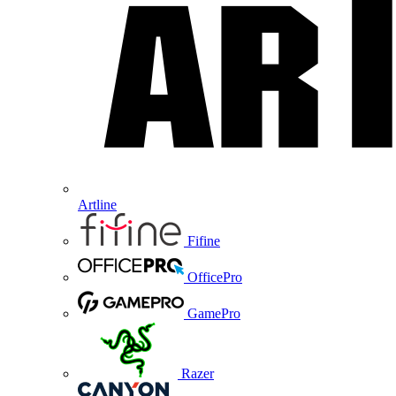
Artline
Fifine
OfficePro
GamePro
Razer