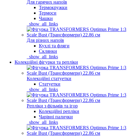
Для гарячих напоїв
Термокружки
Термоси
Чашки
_show_all_links
Для різних напоїв
Кухлі та фляги
Склянки
_show_all_links
Колекційні фігурки та репліки
Колекційні статуетки
Статуетки
_show_all_links
Репліки з фільмів та ігор
Колекційні репліки
Чарівні палички
_show_all_links