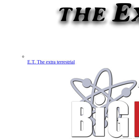
E.T. The extra terrestrial