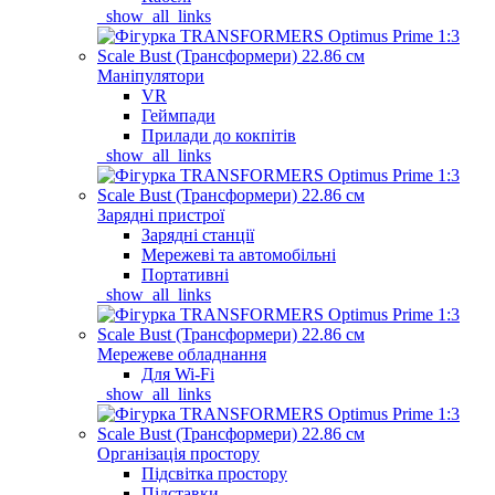
_show_all_links
Маніпулятори
VR
Геймпади
Прилади до кокпітів
_show_all_links
Зарядні пристрої
Зарядні станції
Мережеві та автомобільні
Портативні
_show_all_links
Мережеве обладнання
Для Wi-Fi
_show_all_links
Організація простору
Підсвітка простору
Підставки