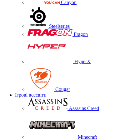
Canyon
Steelseries
Fragon
HyperX
Cougar
Ігрові всесвіти
Assasins Creed
Minecraft