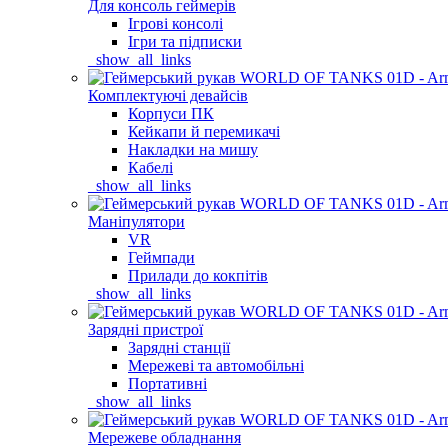
Для консоль геймерів
Ігрові консолі
Ігри та підписки
_show_all_links
Комплектуючі девайсів
Корпуси ПК
Кейкапи й перемикачі
Накладки на мишу
Кабелі
_show_all_links
Маніпулятори
VR
Геймпади
Прилади до кокпітів
_show_all_links
Зарядні пристрої
Зарядні станції
Мережеві та автомобільні
Портативні
_show_all_links
Мережеве обладнання