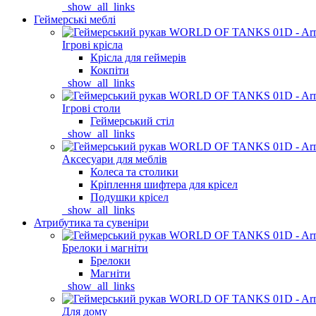
_show_all_links
Геймерські меблі
Ігрові крісла
Крісла для геймерів
Кокпіти
_show_all_links
Ігрові столи
Геймерський стіл
_show_all_links
Аксесуари для меблів
Колеса та столики
Кріплення шифтера для крісел
Подушки крісел
_show_all_links
Атрибутика та сувеніри
Брелоки і магніти
Брелоки
Магніти
_show_all_links
Для дому