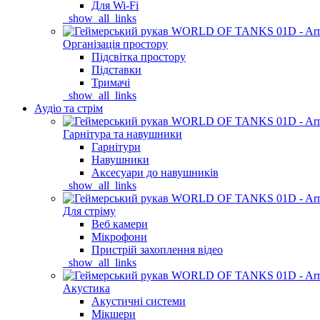
Для Wi-Fi
_show_all_links
Організація простору
Підсвітка простору
Підставки
Тримачі
_show_all_links
Аудіо та стрім
Гарнітура та навушники
Гарнітури
Навушники
Аксесуари до навушників
_show_all_links
Для стріму
Веб камери
Мікрофони
Пристрій захоплення відео
_show_all_links
Акустика
Акустичні системи
Мікшери