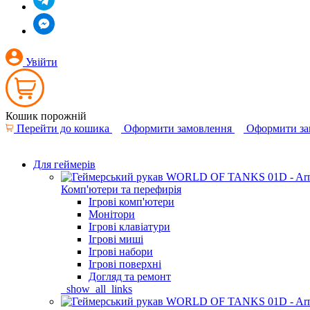
Увійти
Кошик порожній
Перейти до кошика
Оформити замовлення
Оформити за
Для геймерів
Комп'ютери та перефирія
Ігрові комп'ютери
Монітори
Ігрові клавіатури
Ігрові миші
Ігрові набори
Ігрові поверхні
Догляд та ремонт
_show_all_links