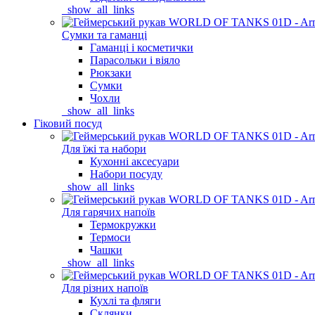
_show_all_links
Сумки та гаманці
Гаманці і косметички
Парасольки і віяло
Рюкзаки
Сумки
Чохли
_show_all_links
Гіковий посуд
Для їжі та набори
Кухонні аксесуари
Набори посуду
_show_all_links
Для гарячих напоїв
Термокружки
Термоси
Чашки
_show_all_links
Для різних напоїв
Кухлі та фляги
Склянки