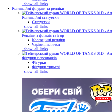
_show_all_links
Колекційні фігурки та репліки
Колекційні статуетки
Статуетки
_show_all_links
Репліки з фільмів та ігор
Колекційні репліки
Чарівні палички
_show_all_links
Фігурки персонажів
Фігурки
Фігурки тримачі
_show_all_links