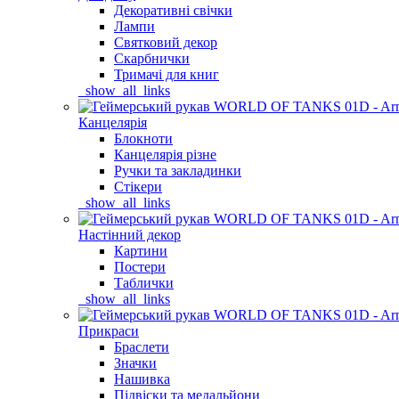
Декоративні свічки
Лампи
Святковий декор
Скарбнички
Тримачі для книг
_show_all_links
Канцелярія
Блокноти
Канцелярія різне
Ручки та закладинки
Стікери
_show_all_links
Настінний декор
Картини
Постери
Таблички
_show_all_links
Прикраси
Браслети
Значки
Нашивка
Підвіски та медальйони