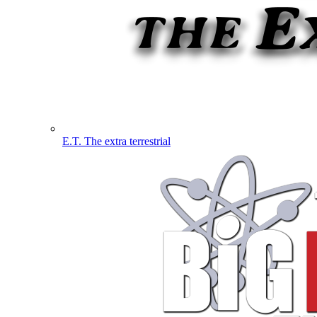
E.T. The extra terrestrial