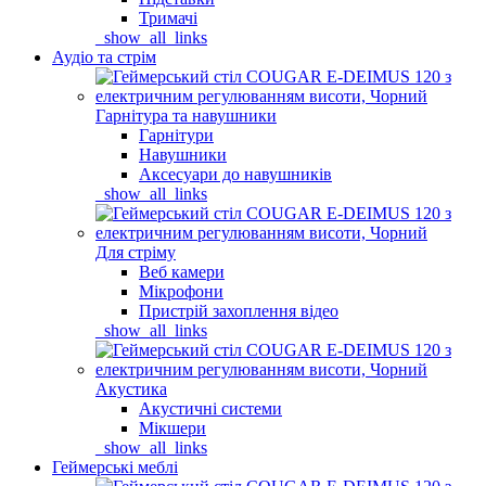
Тримачі
_show_all_links
Аудіо та стрім
Гарнітура та навушники
Гарнітури
Навушники
Аксесуари до навушників
_show_all_links
Для стріму
Веб камери
Мікрофони
Пристрій захоплення відео
_show_all_links
Акустика
Акустичні системи
Мікшери
_show_all_links
Геймерські меблі