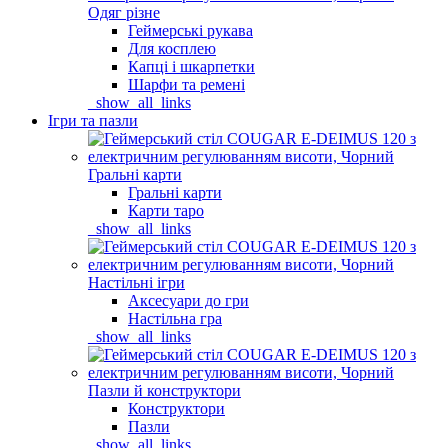
Одяг різне
Геймерські рукава
Для косплею
Капці і шкарпетки
Шарфи та ремені
_show_all_links
Ігри та пазли
Гральні карти
Гральні карти
Карти таро
_show_all_links
Настільні ігри
Аксесуари до гри
Настільна гра
_show_all_links
Пазли й конструктори
Конструктори
Пазли
_show_all_links