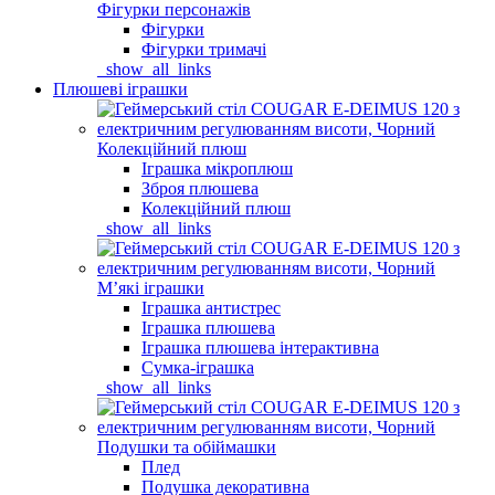
Фігурки персонажів
Фігурки
Фігурки тримачі
_show_all_links
Плюшеві іграшки
Колекційний плюш
Іграшка мікроплюш
Зброя плюшева
Колекційний плюш
_show_all_links
Мʼякі іграшки
Іграшка антистрес
Іграшка плюшева
Іграшка плюшева інтерактивна
Сумка-іграшка
_show_all_links
Подушки та обіймашки
Плед
Подушка декоративна