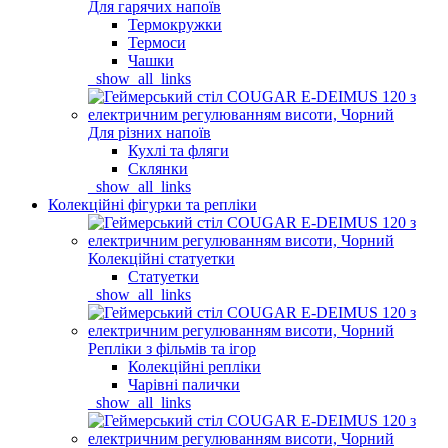
Для гарячих напоїв
Термокружки
Термоси
Чашки
_show_all_links
Для різних напоїв
Кухлі та фляги
Склянки
_show_all_links
Колекційні фігурки та репліки
Колекційні статуетки
Статуетки
_show_all_links
Репліки з фільмів та ігор
Колекційні репліки
Чарівні палички
_show_all_links