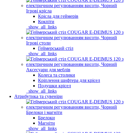
Ігрові крісла
Крісла для геймерів
Кокпіти
_show_all_links
Ігрові столи
Геймерський стіл
_show_all_links
Аксесуари для меблів
Колеса та столики
Кріплення шифтера для крісел
Подушки крісел
_show_all_links
Атрибутика та сувеніри
Брелоки і магніти
Брелоки
Магніти
_show_all_links