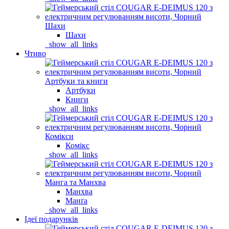
Шахи
Шахи
_show_all_links
Чтиво
Артбуки та книги
Артбуки
Книги
_show_all_links
Комікси
Комікс
_show_all_links
Манга та Манхва
Манхва
Манґа
_show_all_links
Ідеї подарунків