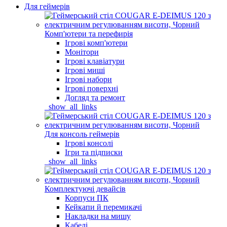
Для геймерів
Комп'ютери та перефирія
Ігрові комп'ютери
Монітори
Ігрові клавіатури
Ігрові миші
Ігрові набори
Ігрові поверхні
Догляд та ремонт
_show_all_links
Для консоль геймерів
Ігрові консолі
Ігри та підписки
_show_all_links
Комплектуючі девайсів
Корпуси ПК
Кейкапи й перемикачі
Накладки на мишу
Кабелі