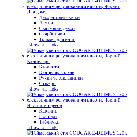
Для дому
Декоративні свічки
Лампи
Святковий декор
Скарбнички
Тримачі для книг
_show_all_links
Канцелярія
Блокноти
Канцелярія різне
Ручки та закладинки
Стікери
_show_all_links
Настінний декор
Картини
Постери
Таблички
_show_all_links