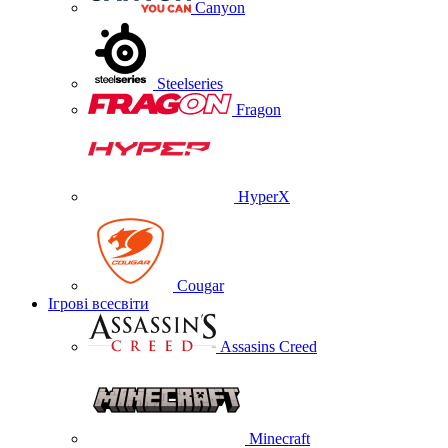
Canyon
Steelseries
Fragon
HyperX
Cougar
Ігрові всесвіти
Assasins Creed
Minecraft