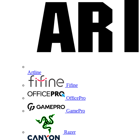
Artline
Fifine
OfficePro
GamePro
Razer