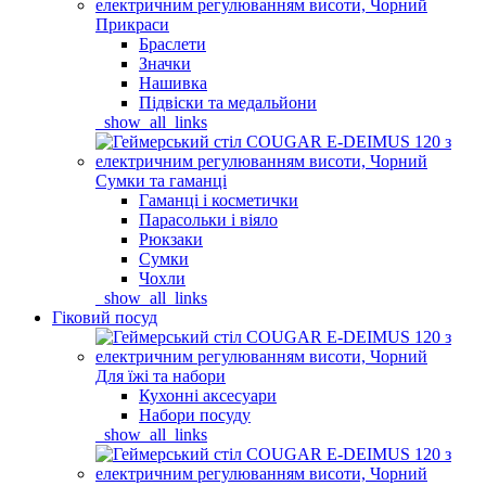
Прикраси
Браслети
Значки
Нашивка
Підвіски та медальйони
_show_all_links
Сумки та гаманці
Гаманці і косметички
Парасольки і віяло
Рюкзаки
Сумки
Чохли
_show_all_links
Гіковий посуд
Для їжі та набори
Кухонні аксесуари
Набори посуду
_show_all_links