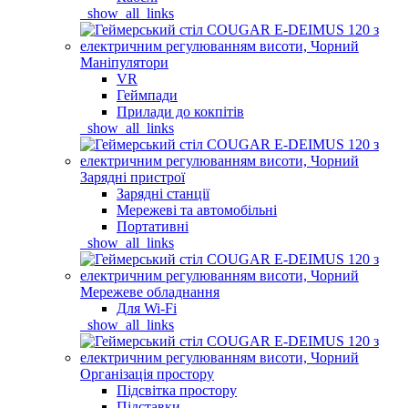
_show_all_links
Маніпулятори
VR
Геймпади
Прилади до кокпітів
_show_all_links
Зарядні пристрої
Зарядні станції
Мережеві та автомобільні
Портативні
_show_all_links
Мережеве обладнання
Для Wi-Fi
_show_all_links
Організація простору
Підсвітка простору
Підставки