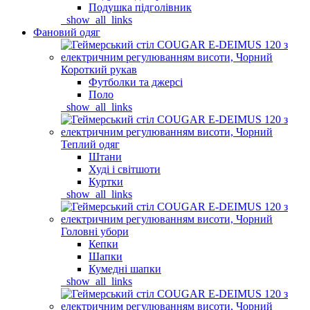
Подушка підголівник
_show_all_links
Фановий одяг
Короткий рукав
Футболки та джерсі
Поло
_show_all_links
Теплий одяг
Штани
Худі і світшоти
Куртки
_show_all_links
Головні убори
Кепки
Шапки
Кумедні шапки
_show_all_links