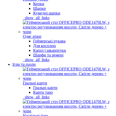
Кепки
Шапки
Кумедні шапки
_show_all_links
Одяг різне
Геймерські рукава
Для косплею
Капці і шкарпетки
Шарфи та ремені
_show_all_links
Ігри та пазли
Гральні карти
Гральні карти
Карти таро
_show_all_links
Настільні ігри