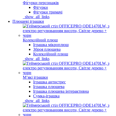
Фігурки персонажів
Фігурки
Фігурки тримачі
_show_all_links
Плюшеві іграшки
Колекційний плюш
Іграшка мікроплюш
Зброя плюшева
Колекційний плюш
_show_all_links
Мʼякі іграшки
Іграшка антистрес
Іграшка плюшева
Іграшка плюшева інтерактивна
Сумка-іграшка
_show_all_links