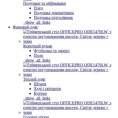
Подушки та обіймашки
Плед
Подушка декоративна
Подушка підголівник
_show_all_links
Фановий одяг
Короткий рукав
Футболки та джерсі
Поло
_show_all_links
Теплий одяг
Штани
Худі і світшоти
Куртки
_show_all_links
Головні убори