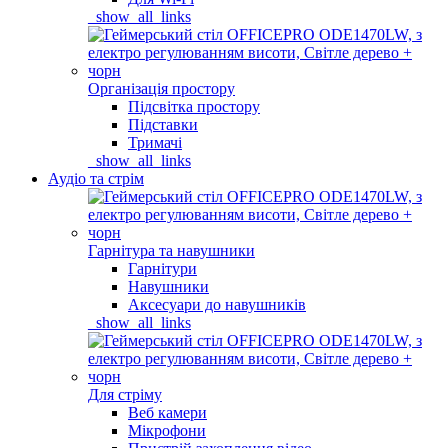
_show_all_links
Організація простору
Підсвітка простору
Підставки
Тримачі
_show_all_links
Аудіо та стрім
Гарнітура та навушники
Гарнітури
Навушники
Аксесуари до навушників
_show_all_links
Для стріму
Веб камери
Мікрофони