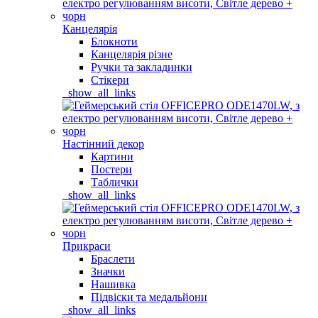
Канцелярія
Блокноти
Канцелярія різне
Ручки та закладинки
Стікери
_show_all_links
Настінний декор
Картини
Постери
Таблички
_show_all_links
Прикраси
Браслети
Значки
Нашивка
Підвіски та медальйони
_show_all_links