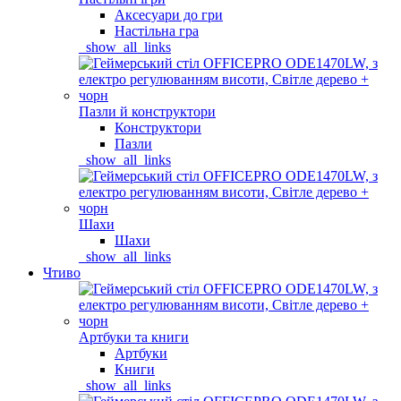
Аксесуари до гри
Настільна гра
_show_all_links
Пазли й конструктори
Конструктори
Пазли
_show_all_links
Шахи
Шахи
_show_all_links
Чтиво
Артбуки та книги
Артбуки
Книги
_show_all_links