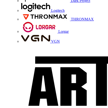
Dark Project
Logitech
THRONMAX
Lorgar
VGN