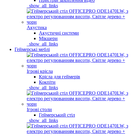
Пристрій захоплення відео
_show_all_links
Акустика
Акустичні системи
Мікшери
_show_all_links
Геймерські меблі
Ігрові крісла
Крісла для геймерів
Кокпіти
_show_all_links
Ігрові столи
Геймерський стіл
_show_all_links