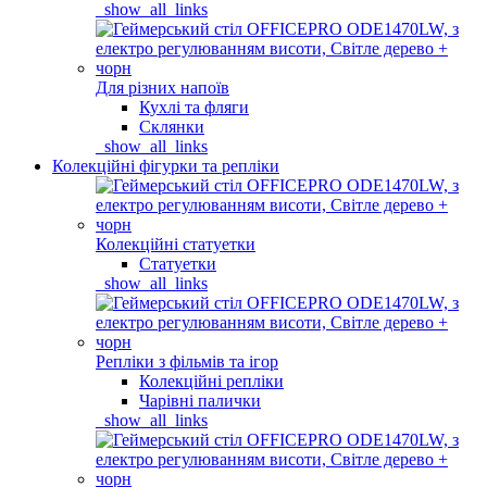
_show_all_links
Для різних напоїв
Кухлі та фляги
Склянки
_show_all_links
Колекційні фігурки та репліки
Колекційні статуетки
Статуетки
_show_all_links
Репліки з фільмів та ігор
Колекційні репліки
Чарівні палички
_show_all_links