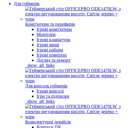
Для геймерів
Комп'ютери та перефирія
Ігрові комп'ютери
Монітори
Ігрові клавіатури
Ігрові миші
Ігрові набори
Ігрові поверхні
Догляд та ремонт
_show_all_links
Для консоль геймерів
Ігрові консолі
Ігри та підписки
_show_all_links
Комплектуючі девайсів
Корпуси ПК