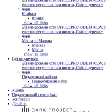
Комікси
Комікс
_show_all_links
Манга та Манхва
Манхва
Манґа
_show_all_links
Ідеї подарунків
Подарункові набори
Подарунковий набір
_show_all_links
Уцінка
Подарунковий сертифікат
Усі товари
Девайси