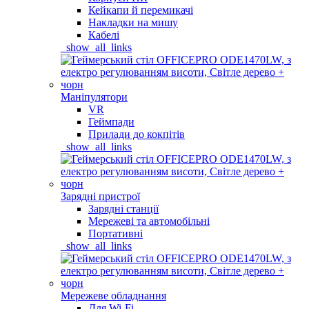
Кейкапи й перемикачі
Накладки на мишу
Кабелі
_show_all_links
Маніпулятори
VR
Геймпади
Прилади до кокпітів
_show_all_links
Зарядні пристрої
Зарядні станції
Мережеві та автомобільні
Портативні
_show_all_links
Мережеве обладнання
Для Wi-Fi