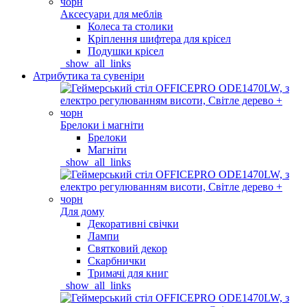
Аксесуари для меблів
Колеса та столики
Кріплення шифтера для крісел
Подушки крісел
_show_all_links
Атрибутика та сувеніри
Брелоки і магніти
Брелоки
Магніти
_show_all_links
Для дому
Декоративні свічки
Лампи
Святковий декор
Скарбнички
Тримачі для книг
_show_all_links