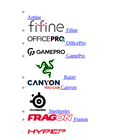
Artline
Fifine
OfficePro
GamePro
Razer
Canyon
Steelseries
Fragon