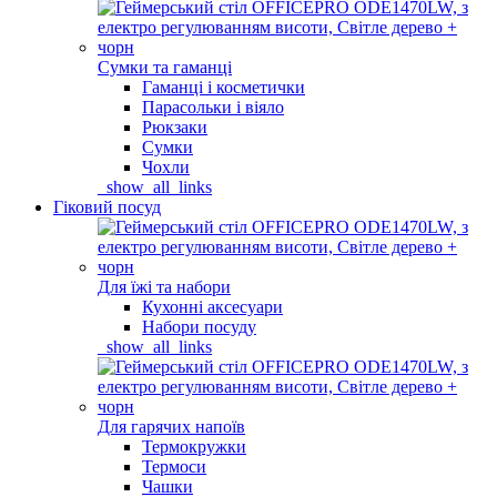
Сумки та гаманці
Гаманці і косметички
Парасольки і віяло
Рюкзаки
Сумки
Чохли
_show_all_links
Гіковий посуд
Для їжі та набори
Кухонні аксесуари
Набори посуду
_show_all_links
Для гарячих напоїв
Термокружки
Термоси
Чашки