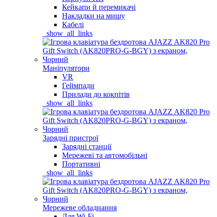
Кейкапи й перемикачі
Накладки на мишу
Кабелі
_show_all_links
Маніпулятори
VR
Геймпади
Прилади до кокпітів
_show_all_links
Зарядні пристрої
Зарядні станції
Мережеві та автомобільні
Портативні
_show_all_links
Мережеве обладнання
Для Wi-Fi