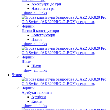
Аксесуари до гри
Настільна гра
_show_all_links
Пазли й конструктори
Конструктори
Пазли
_show_all_links
Шахи
Шахи
_show_all_links
Чтиво
Артбуки та книги
Артбуки
Книги
_show_all_links