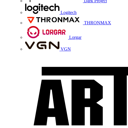
Dark Project
Logitech
THRONMAX
Lorgar
VGN