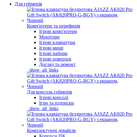
Для геймерів
Комп'ютери та перефирія
Ігрові комп'ютери
Монітори
Ігрові клавіатури
Ігрові миші
Ігрові набори
Ігрові поверхні
Догляд та ремонт
_show_all_links
Для консоль геймерів
Ігрові консолі
Ігри та підписки
_show_all_links
Комплектуючі девайсів
Корпуси ПК