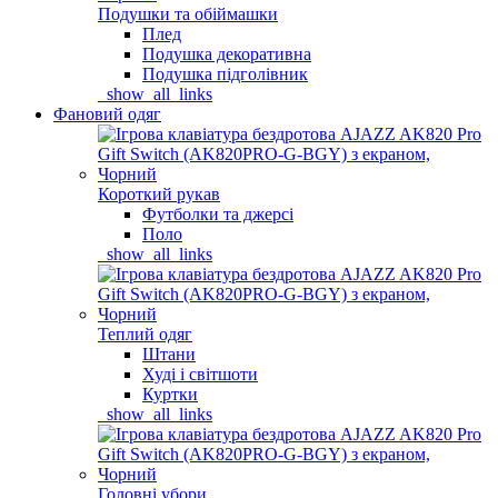
Подушки та обіймашки
Плед
Подушка декоративна
Подушка підголівник
_show_all_links
Фановий одяг
Короткий рукав
Футболки та джерсі
Поло
_show_all_links
Теплий одяг
Штани
Худі і світшоти
Куртки
_show_all_links
Головні убори