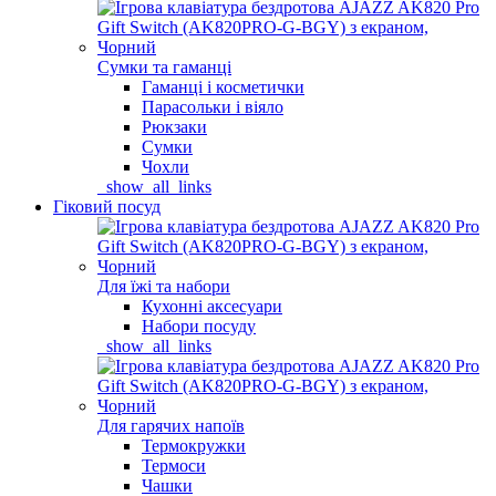
Сумки та гаманці
Гаманці і косметички
Парасольки і віяло
Рюкзаки
Сумки
Чохли
_show_all_links
Гіковий посуд
Для їжі та набори
Кухонні аксесуари
Набори посуду
_show_all_links
Для гарячих напоїв
Термокружки
Термоси
Чашки