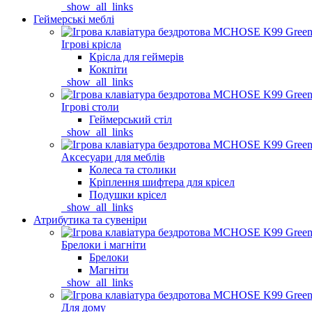
_show_all_links
Геймерські меблі
Ігрові крісла
Крісла для геймерів
Кокпіти
_show_all_links
Ігрові столи
Геймерський стіл
_show_all_links
Аксесуари для меблів
Колеса та столики
Кріплення шифтера для крісел
Подушки крісел
_show_all_links
Атрибутика та сувеніри
Брелоки і магніти
Брелоки
Магніти
_show_all_links
Для дому