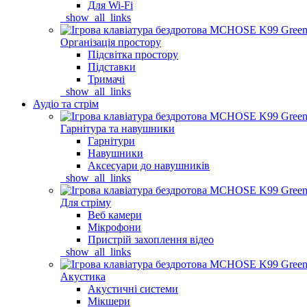
Для Wi-Fi
_show_all_links
Організація простору
Підсвітка простору
Підставки
Тримачі
_show_all_links
Аудіо та стрім
Гарнітура та навушники
Гарнітури
Навушники
Аксесуари до навушників
_show_all_links
Для стріму
Веб камери
Мікрофони
Пристрій захоплення відео
_show_all_links
Акустика
Акустичні системи
Мікшери