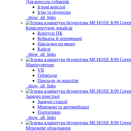
Для консоль геймерів
Ігрові консолі
Ігри та підписки
_show_all_links
Комплектуючі девайсів
Корпуси ПК
Кейкапи й перемикачі
Накладки на мишу
Кабелі
_show_all_links
Маніпулятори
VR
Геймпади
Прилади до кокпітів
_show_all_links
Зарядні пристрої
Зарядні станції
Мережеві та автомобільні
Портативні
_show_all_links
Мережеве обладнання