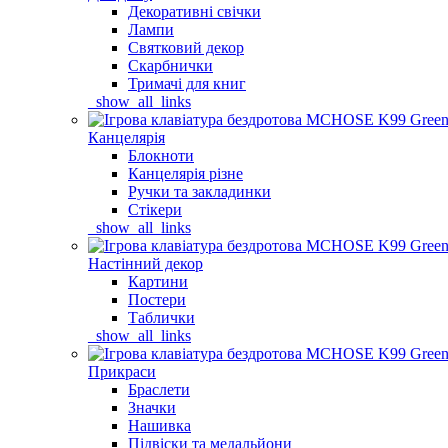
Декоративні свічки
Лампи
Святковий декор
Скарбнички
Тримачі для книг
_show_all_links
Канцелярія
Блокноти
Канцелярія різне
Ручки та закладинки
Стікери
_show_all_links
Настінний декор
Картини
Постери
Таблички
_show_all_links
Прикраси
Браслети
Значки
Нашивка
Підвіски та медальйони