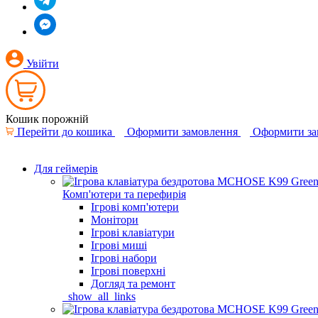
Увійти
Кошик порожній
Перейти до кошика
Оформити замовлення
Оформити за
Для геймерів
Комп'ютери та перефирія
Ігрові комп'ютери
Монітори
Ігрові клавіатури
Ігрові миші
Ігрові набори
Ігрові поверхні
Догляд та ремонт
_show_all_links