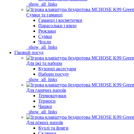
_show_all_links
Сумки та гаманці
Гаманці і косметички
Парасольки і віяло
Рюкзаки
Сумки
Чохли
_show_all_links
Гіковий посуд
Для їжі та набори
Кухонні аксесуари
Набори посуду
_show_all_links
Для гарячих напоїв
Термокружки
Термоси
Чашки
_show_all_links
Для різних напоїв
Кухлі та фляги
Склянки