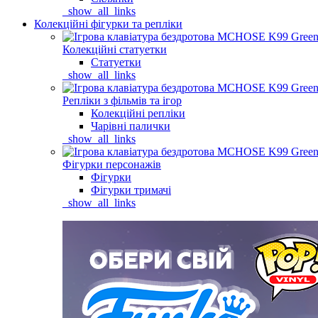
_show_all_links
Колекційні фігурки та репліки
Колекційні статуетки
Статуетки
_show_all_links
Репліки з фільмів та ігор
Колекційні репліки
Чарівні палички
_show_all_links
Фігурки персонажів
Фігурки
Фігурки тримачі
_show_all_links