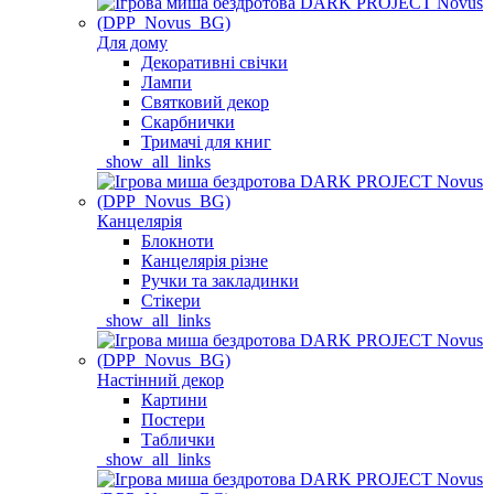
Для дому
Декоративні свічки
Лампи
Святковий декор
Скарбнички
Тримачі для книг
_show_all_links
Канцелярія
Блокноти
Канцелярія різне
Ручки та закладинки
Стікери
_show_all_links
Настінний декор
Картини
Постери
Таблички
_show_all_links