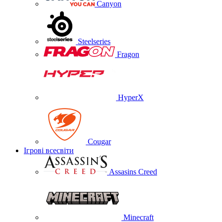
Canyon
Steelseries
Fragon
HyperX
Cougar
Ігрові всесвіти
Assasins Creed
Minecraft