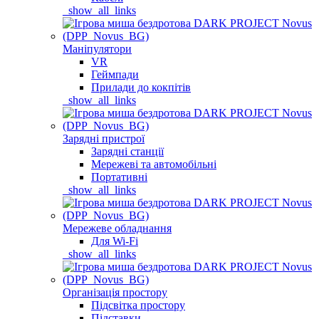
_show_all_links
Маніпулятори
VR
Геймпади
Прилади до кокпітів
_show_all_links
Зарядні пристрої
Зарядні станції
Мережеві та автомобільні
Портативні
_show_all_links
Мережеве обладнання
Для Wi-Fi
_show_all_links
Організація простору
Підсвітка простору
Підставки