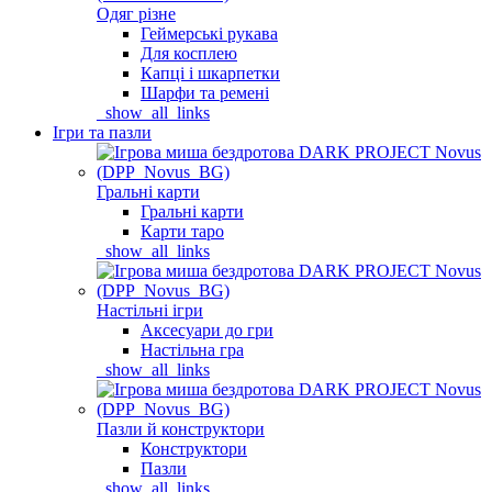
Одяг різне
Геймерські рукава
Для косплею
Капці і шкарпетки
Шарфи та ремені
_show_all_links
Ігри та пазли
Гральні карти
Гральні карти
Карти таро
_show_all_links
Настільні ігри
Аксесуари до гри
Настільна гра
_show_all_links
Пазли й конструктори
Конструктори
Пазли
_show_all_links