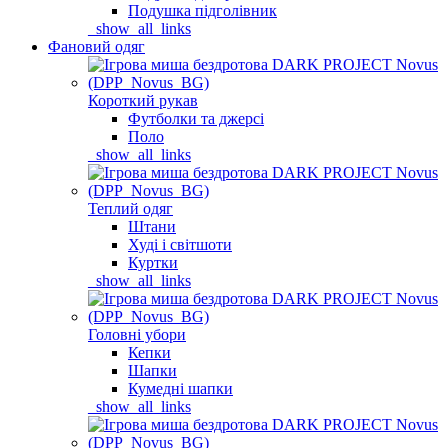
Подушка підголівник
_show_all_links
Фановий одяг
Короткий рукав
Футболки та джерсі
Поло
_show_all_links
Теплий одяг
Штани
Худі і світшоти
Куртки
_show_all_links
Головні убори
Кепки
Шапки
Кумедні шапки
_show_all_links