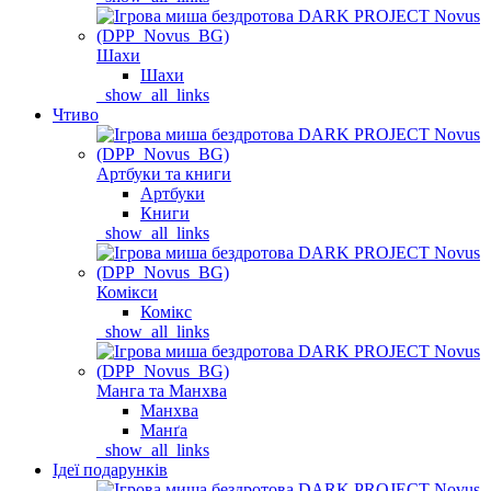
Шахи
Шахи
_show_all_links
Чтиво
Артбуки та книги
Артбуки
Книги
_show_all_links
Комікси
Комікс
_show_all_links
Манга та Манхва
Манхва
Манґа
_show_all_links
Ідеї подарунків