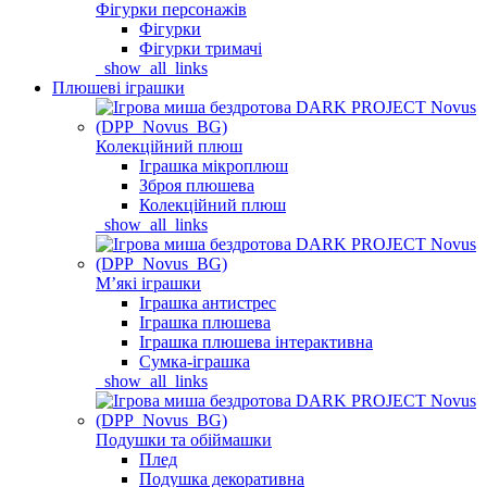
Фігурки персонажів
Фігурки
Фігурки тримачі
_show_all_links
Плюшеві іграшки
Колекційний плюш
Іграшка мікроплюш
Зброя плюшева
Колекційний плюш
_show_all_links
Мʼякі іграшки
Іграшка антистрес
Іграшка плюшева
Іграшка плюшева інтерактивна
Сумка-іграшка
_show_all_links
Подушки та обіймашки
Плед
Подушка декоративна