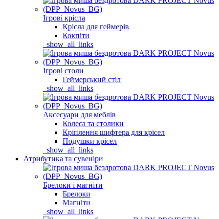
Ігрові крісла
Крісла для геймерів
Кокпіти
_show_all_links
Ігрові столи
Геймерський стіл
_show_all_links
Аксесуари для меблів
Колеса та столики
Кріплення шифтера для крісел
Подушки крісел
_show_all_links
Атрибутика та сувеніри
Брелоки і магніти
Брелоки
Магніти
_show_all_links