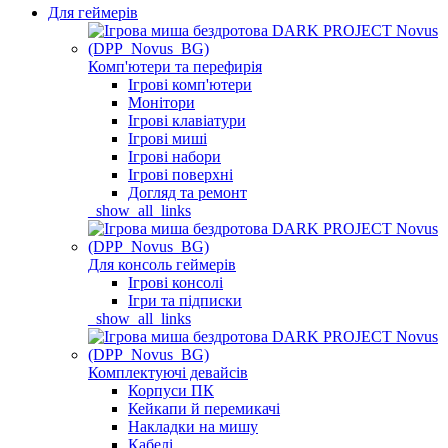
Для геймерів
Комп'ютери та перефирія
Ігрові комп'ютери
Монітори
Ігрові клавіатури
Ігрові миші
Ігрові набори
Ігрові поверхні
Догляд та ремонт
_show_all_links
Для консоль геймерів
Ігрові консолі
Ігри та підписки
_show_all_links
Комплектуючі девайсів
Корпуси ПК
Кейкапи й перемикачі
Накладки на мишу
Кабелі