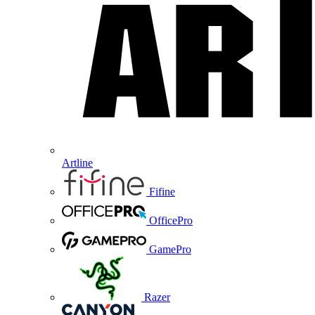
Artline
Fifine
OfficePro
GamePro
Razer