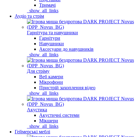
Тримачі
_show_all_links
Аудіо та стрім
Гарнітура та навушники
Гарнітури
Навушники
Аксесуари до навушників
_show_all_links
Для стріму
Веб камери
Мікрофони
Пристрій захоплення відео
_show_all_links
Акустика
Акустичні системи
Мікшери
_show_all_links
Геймерські меблі