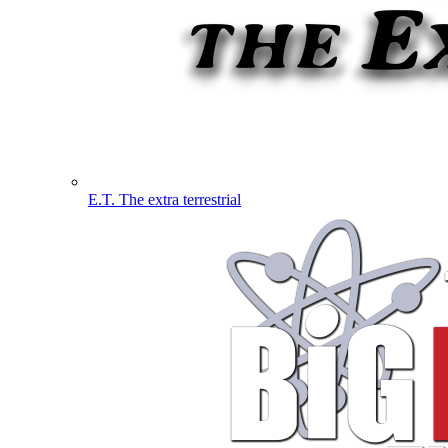
E.T. The extra terrestrial