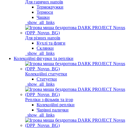
Для гарячих напоїв
Термокружки
Термоси
Чашки
_show_all_links
Для різних напоїв
Кухлі та фляги
Склянки
_show_all_links
Колекційні фігурки та репліки
Колекційні статуетки
Статуетки
_show_all_links
Репліки з фільмів та ігор
Колекційні репліки
Чарівні палички
_show_all_links