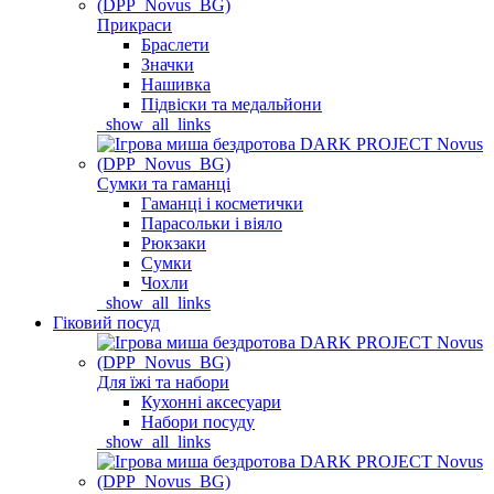
Прикраси
Браслети
Значки
Нашивка
Підвіски та медальйони
_show_all_links
Сумки та гаманці
Гаманці і косметички
Парасольки і віяло
Рюкзаки
Сумки
Чохли
_show_all_links
Гіковий посуд
Для їжі та набори
Кухонні аксесуари
Набори посуду
_show_all_links