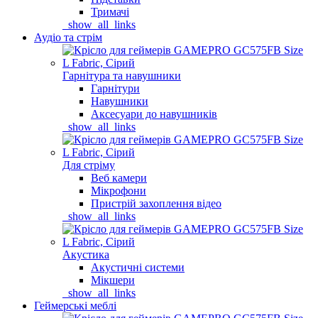
Тримачі
_show_all_links
Аудіо та стрім
Гарнітура та навушники
Гарнітури
Навушники
Аксесуари до навушників
_show_all_links
Для стріму
Веб камери
Мікрофони
Пристрій захоплення відео
_show_all_links
Акустика
Акустичні системи
Мікшери
_show_all_links
Геймерські меблі