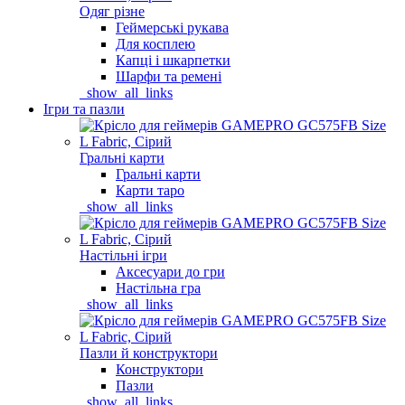
Одяг різне
Геймерські рукава
Для косплею
Капці і шкарпетки
Шарфи та ремені
_show_all_links
Ігри та пазли
Гральні карти
Гральні карти
Карти таро
_show_all_links
Настільні ігри
Аксесуари до гри
Настільна гра
_show_all_links
Пазли й конструктори
Конструктори
Пазли
_show_all_links