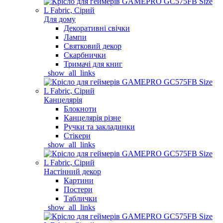
Для дому
Декоративні свічки
Лампи
Святковий декор
Скарбнички
Тримачі для книг
_show_all_links
Канцелярія
Блокноти
Канцелярія різне
Ручки та закладинки
Стікери
_show_all_links
Настінний декор
Картини
Постери
Таблички
_show_all_links