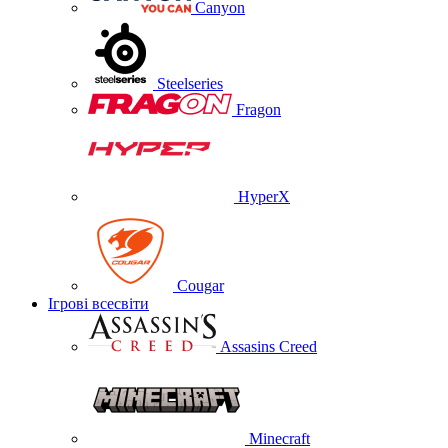
Canyon
Steelseries
Fragon
HyperX
Cougar
Ігрові всесвіти
Assasins Creed
Minecraft