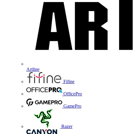
Artline
Fifine
OfficePro
GamePro
Razer