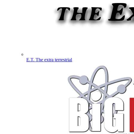
E.T. The extra terrestrial