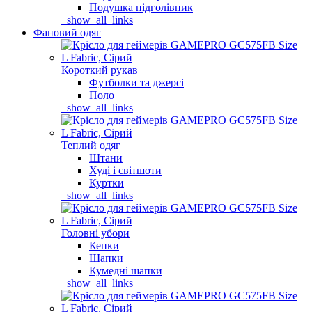
Подушка підголівник
_show_all_links
Фановий одяг
Короткий рукав
Футболки та джерсі
Поло
_show_all_links
Теплий одяг
Штани
Худі і світшоти
Куртки
_show_all_links
Головні убори
Кепки
Шапки
Кумедні шапки
_show_all_links