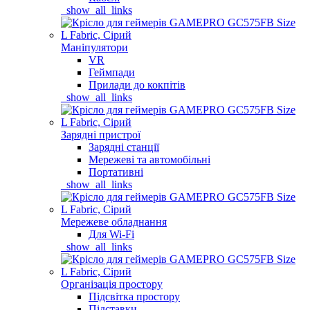
_show_all_links
Маніпулятори
VR
Геймпади
Прилади до кокпітів
_show_all_links
Зарядні пристрої
Зарядні станції
Мережеві та автомобільні
Портативні
_show_all_links
Мережеве обладнання
Для Wi-Fi
_show_all_links
Організація простору
Підсвітка простору
Підставки