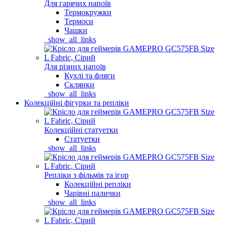
Для гарячих напоїв
Термокружки
Термоси
Чашки
_show_all_links
Для різних напоїв
Кухлі та фляги
Склянки
_show_all_links
Колекційні фігурки та репліки
Колекційні статуетки
Статуетки
_show_all_links
Репліки з фільмів та ігор
Колекційні репліки
Чарівні палички
_show_all_links