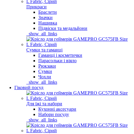
Прикраси
Браслети
Значки
Нашивка
Підвіски та медальйони
_show_all_links
Сумки та гаманці
Гаманці і косметички
Парасольки і віяло
Рюкзаки
Сумки
Чохли
_show_all_links
Гіковий посуд
Для їжі та набори
Кухонні аксесуари
Набори посуду
_show_all_links