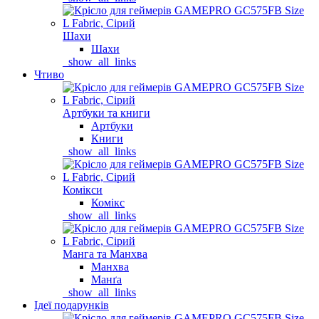
Шахи
Шахи
_show_all_links
Чтиво
Артбуки та книги
Артбуки
Книги
_show_all_links
Комікси
Комікс
_show_all_links
Манга та Манхва
Манхва
Манґа
_show_all_links
Ідеї подарунків