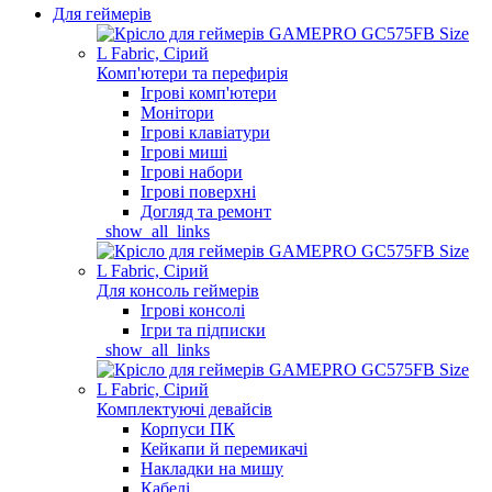
Для геймерів
Комп'ютери та перефирія
Ігрові комп'ютери
Монітори
Ігрові клавіатури
Ігрові миші
Ігрові набори
Ігрові поверхні
Догляд та ремонт
_show_all_links
Для консоль геймерів
Ігрові консолі
Ігри та підписки
_show_all_links
Комплектуючі девайсів
Корпуси ПК
Кейкапи й перемикачі
Накладки на мишу
Кабелі