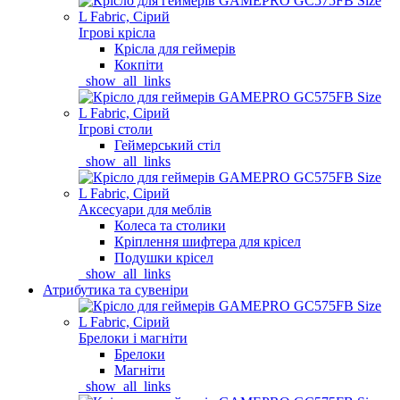
Ігрові крісла
Крісла для геймерів
Кокпіти
_show_all_links
Ігрові столи
Геймерський стіл
_show_all_links
Аксесуари для меблів
Колеса та столики
Кріплення шифтера для крісел
Подушки крісел
_show_all_links
Атрибутика та сувеніри
Брелоки і магніти
Брелоки
Магніти
_show_all_links