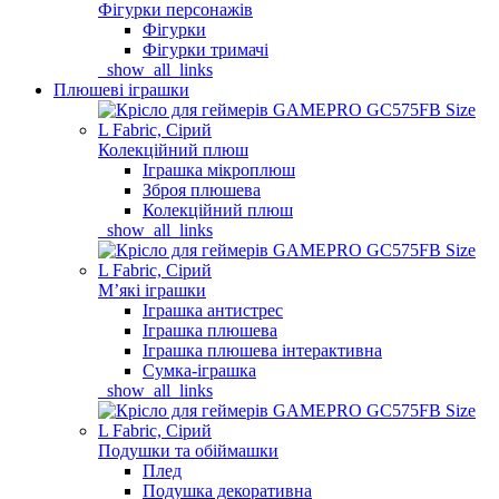
Фігурки персонажів
Фігурки
Фігурки тримачі
_show_all_links
Плюшеві іграшки
Колекційний плюш
Іграшка мікроплюш
Зброя плюшева
Колекційний плюш
_show_all_links
Мʼякі іграшки
Іграшка антистрес
Іграшка плюшева
Іграшка плюшева інтерактивна
Сумка-іграшка
_show_all_links
Подушки та обіймашки
Плед
Подушка декоративна