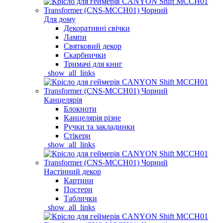
Для дому
Декоративні свічки
Лампи
Святковий декор
Скарбнички
Тримачі для книг
_show_all_links
Канцелярія
Блокноти
Канцелярія різне
Ручки та закладинки
Стікери
_show_all_links
Настінний декор
Картини
Постери
Таблички
_show_all_links