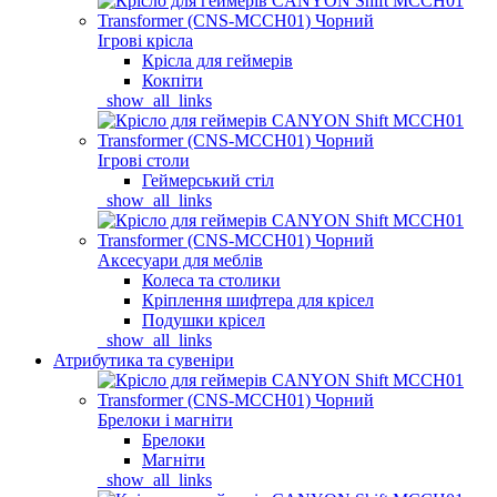
Ігрові крісла
Крісла для геймерів
Кокпіти
_show_all_links
Ігрові столи
Геймерський стіл
_show_all_links
Аксесуари для меблів
Колеса та столики
Кріплення шифтера для крісел
Подушки крісел
_show_all_links
Атрибутика та сувеніри
Брелоки і магніти
Брелоки
Магніти
_show_all_links