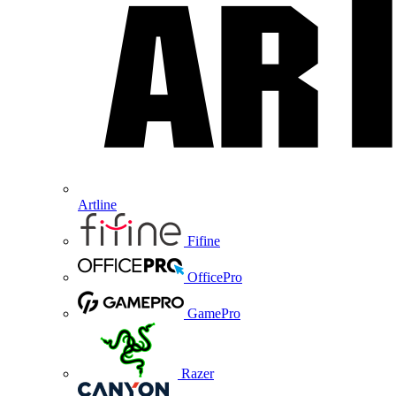
Artline
Fifine
OfficePro
GamePro
Razer