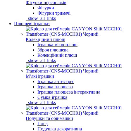
Фігурки персонажів
Фігурки
Фігурки тримачі
_show_all_links
Плюшеві іграшки
Колекційний плюш
Іграшка мікроплюш
Зброя плюшева
Колекційний плюш
_show_all_links
Мʼякі іграшки
Іграшка антистрес
Іграшка плюшева
Іграшка плюшева інтерактивна
Сумка-іграшка
_show_all_links
Подушки та обіймашки
Плед
Подушка декоративна