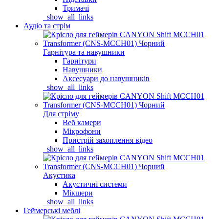
Тримачі
_show_all_links
Аудіо та стрім
Гарнітура та навушники
Гарнітури
Навушники
Аксесуари до навушників
_show_all_links
Для стріму
Веб камери
Мікрофони
Пристрій захоплення відео
_show_all_links
Акустика
Акустичні системи
Мікшери
_show_all_links
Геймерські меблі