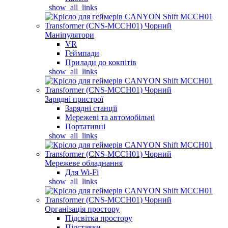
_show_all_links
Маніпулятори
VR
Геймпади
Прилади до кокпітів
_show_all_links
Зарядні пристрої
Зарядні станції
Мережеві та автомобільні
Портативні
_show_all_links
Мережеве обладнання
Для Wi-Fi
_show_all_links
Організація простору
Підсвітка простору
Підставки