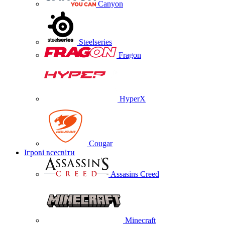
Canyon
Steelseries
Fragon
HyperX
Cougar
Ігрові всесвіти
Assasins Creed
Minecraft