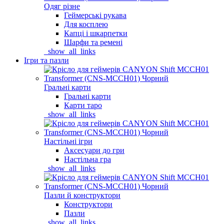
Одяг різне
Геймерські рукава
Для косплею
Капці і шкарпетки
Шарфи та ремені
_show_all_links
Ігри та пазли
Гральні карти
Гральні карти
Карти таро
_show_all_links
Настільні ігри
Аксесуари до гри
Настільна гра
_show_all_links
Пазли й конструктори
Конструктори
Пазли
_show_all_links