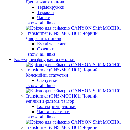
Для гарячих напоїв
Термокружки
Термоси
Чашки
_show_all_links
Для різних напоїв
Кухлі та фляги
Склянки
_show_all_links
Колекційні фігурки та репліки
Колекційні статуетки
Статуетки
_show_all_links
Репліки з фільмів та ігор
Колекційні репліки
Чарівні палички
_show_all_links