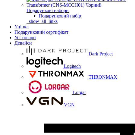
Подарункові набори
Подарунковий набір
_show_all_links
Уцінка
Подарунковий сертифікат
Усі товари
Девайси
Dark Project
Logitech
THRONMAX
Lorgar
VGN