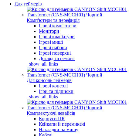
Для геймерів
Комп'ютери та перефирія
Ігрові комп'ютери
Монітори
Ігрові клавіатури
Ігрові миші
Ігрові набори
Ігрові поверхні
Догляд та ремонт
_show_all_links
Для консоль геймерів
Ігрові консолі
Ігри та підписки
_show_all_links
Комплектуючі девайсів
Корпуси ПК
Кейкапи й перемикачі
Накладки на мишу
Кабелі