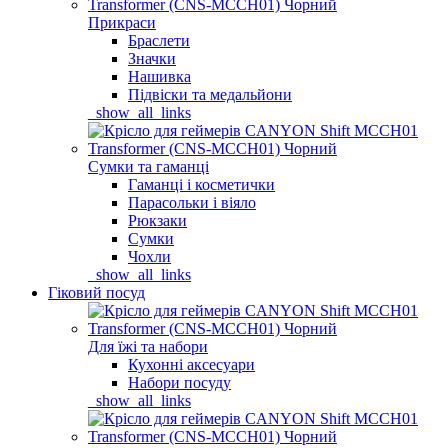
Прикраси
Браслети
Значки
Нашивка
Підвіски та медальйони
_show_all_links
Сумки та гаманці
Гаманці і косметички
Парасольки і віяло
Рюкзаки
Сумки
Чохли
_show_all_links
Гіковий посуд
Для їжі та набори
Кухонні аксесуари
Набори посуду
_show_all_links