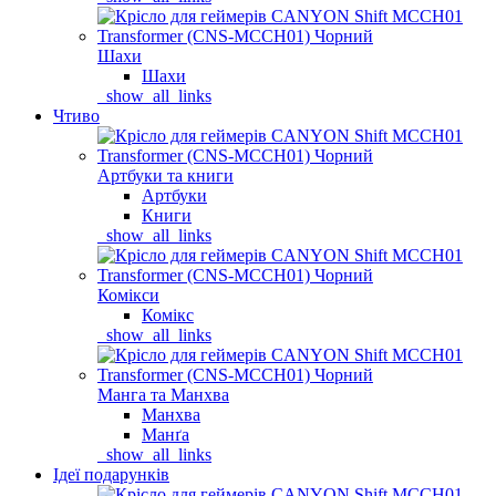
Шахи
Шахи
_show_all_links
Чтиво
Артбуки та книги
Артбуки
Книги
_show_all_links
Комікси
Комікс
_show_all_links
Манга та Манхва
Манхва
Манґа
_show_all_links
Ідеї подарунків