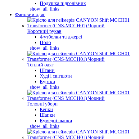
Подушка підголівник
_show_all_links
Фановий одяг
Короткий рукав
Футболки та джерсі
Поло
_show_all_links
Теплий одяг
Штани
Худі і світшоти
Куртки
_show_all_links
Головні убори
Кепки
Шапки
Кумедні шапки
_show_all_links