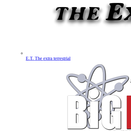
E.T. The extra terrestrial