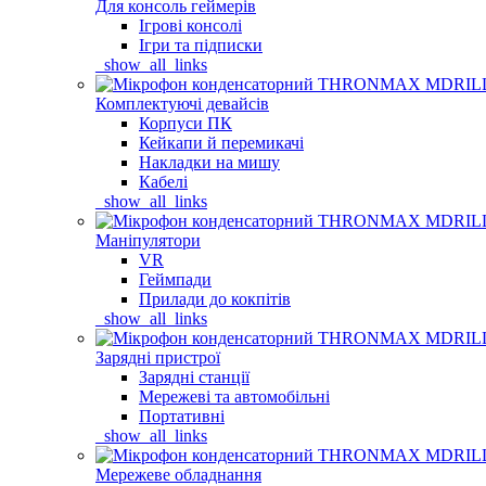
Для консоль геймерів
Ігрові консолі
Ігри та підписки
_show_all_links
Комплектуючі девайсів
Корпуси ПК
Кейкапи й перемикачі
Накладки на мишу
Кабелі
_show_all_links
Маніпулятори
VR
Геймпади
Прилади до кокпітів
_show_all_links
Зарядні пристрої
Зарядні станції
Мережеві та автомобільні
Портативні
_show_all_links
Мережеве обладнання