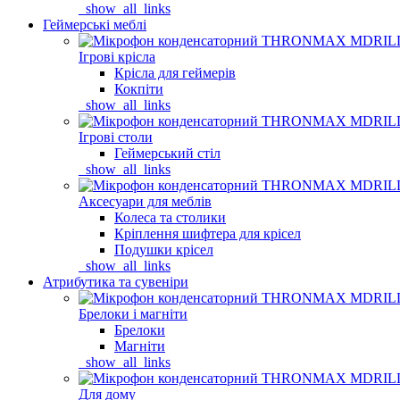
_show_all_links
Геймерські меблі
Ігрові крісла
Крісла для геймерів
Кокпіти
_show_all_links
Ігрові столи
Геймерський стіл
_show_all_links
Аксесуари для меблів
Колеса та столики
Кріплення шифтера для крісел
Подушки крісел
_show_all_links
Атрибутика та сувеніри
Брелоки і магніти
Брелоки
Магніти
_show_all_links
Для дому