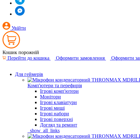
Увійти
Кошик порожній
Перейти до кошика
Оформити замовлення
Оформити за
Для геймерів
Комп'ютери та перефирія
Ігрові комп'ютери
Монітори
Ігрові клавіатури
Ігрові миші
Ігрові набори
Ігрові поверхні
Догляд та ремонт
_show_all_links