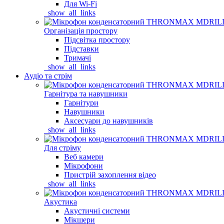
Для Wi-Fi
_show_all_links
Організація простору
Підсвітка простору
Підставки
Тримачі
_show_all_links
Аудіо та стрім
Гарнітура та навушники
Гарнітури
Навушники
Аксесуари до навушників
_show_all_links
Для стріму
Веб камери
Мікрофони
Пристрій захоплення відео
_show_all_links
Акустика
Акустичні системи
Мікшери