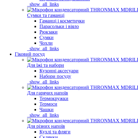
_show_all_links
Сумки та гаманці
Гаманці і косметички
Парасольки і віяло
Рюкзаки
Сумки
Чохли
_show_all_links
Гіковий посуд
Для їжі та набори
Кухонні аксесуари
Набори посуду
_show_all_links
Для гарячих напоїв
Термокружки
Термоси
Чашки
_show_all_links
Для різних напоїв
Кухлі та фляги
Склянки