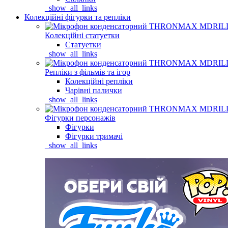
_show_all_links
Колекційні фігурки та репліки
Колекційні статуетки
Статуетки
_show_all_links
Репліки з фільмів та ігор
Колекційні репліки
Чарівні палички
_show_all_links
Фігурки персонажів
Фігурки
Фігурки тримачі
_show_all_links