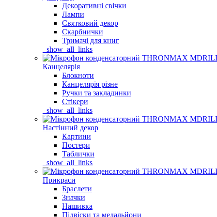
Декоративні свічки
Лампи
Святковий декор
Скарбнички
Тримачі для книг
_show_all_links
Канцелярія
Блокноти
Канцелярія різне
Ручки та закладинки
Стікери
_show_all_links
Настінний декор
Картини
Постери
Таблички
_show_all_links
Прикраси
Браслети
Значки
Нашивка
Підвіски та медальйони