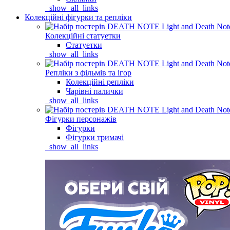
_show_all_links
Колекційні фігурки та репліки
Колекційні статуетки
Статуетки
_show_all_links
Репліки з фільмів та ігор
Колекційні репліки
Чарівні палички
_show_all_links
Фігурки персонажів
Фігурки
Фігурки тримачі
_show_all_links