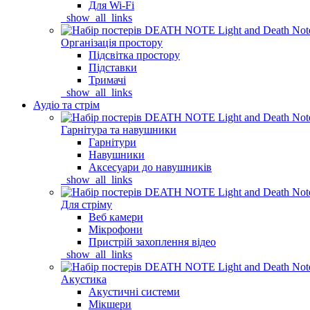
Для Wi-Fi
_show_all_links
Організація простору
Підсвітка простору
Підставки
Тримачі
_show_all_links
Аудіо та стрім
Гарнітура та навушники
Гарнітури
Навушники
Аксесуари до навушників
_show_all_links
Для стріму
Веб камери
Мікрофони
Пристрій захоплення відео
_show_all_links
Акустика
Акустичні системи
Мікшери