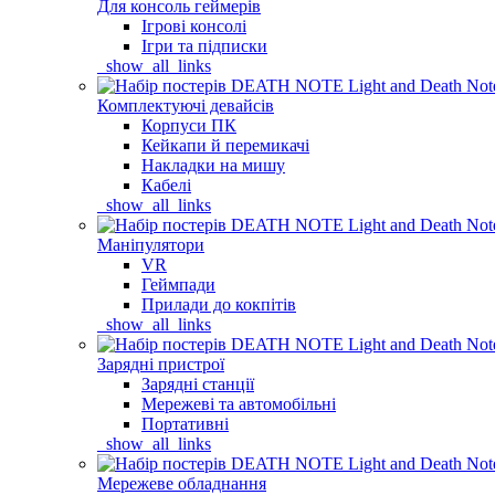
Для консоль геймерів
Ігрові консолі
Ігри та підписки
_show_all_links
Комплектуючі девайсів
Корпуси ПК
Кейкапи й перемикачі
Накладки на мишу
Кабелі
_show_all_links
Маніпулятори
VR
Геймпади
Прилади до кокпітів
_show_all_links
Зарядні пристрої
Зарядні станції
Мережеві та автомобільні
Портативні
_show_all_links
Мережеве обладнання