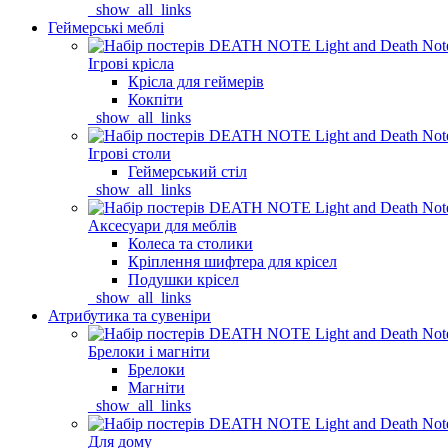
_show_all_links
Геймерські меблі
Ігрові крісла
Крісла для геймерів
Кокпіти
_show_all_links
Ігрові столи
Геймерський стіл
_show_all_links
Аксесуари для меблів
Колеса та столики
Кріплення шифтера для крісел
Подушки крісел
_show_all_links
Атрибутика та сувеніри
Брелоки і магніти
Брелоки
Магніти
_show_all_links
Для дому