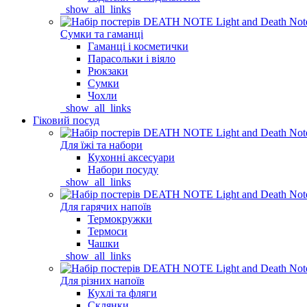
_show_all_links
Сумки та гаманці
Гаманці і косметички
Парасольки і віяло
Рюкзаки
Сумки
Чохли
_show_all_links
Гіковий посуд
Для їжі та набори
Кухонні аксесуари
Набори посуду
_show_all_links
Для гарячих напоїв
Термокружки
Термоси
Чашки
_show_all_links
Для різних напоїв
Кухлі та фляги
Склянки