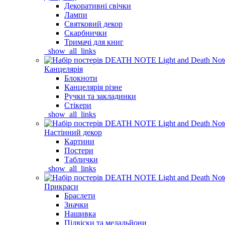
Декоративні свічки
Лампи
Святковий декор
Скарбнички
Тримачі для книг
_show_all_links
Канцелярія
Блокноти
Канцелярія різне
Ручки та закладинки
Стікери
_show_all_links
Настінний декор
Картини
Постери
Таблички
_show_all_links
Прикраси
Браслети
Значки
Нашивка
Підвіски та медальйони