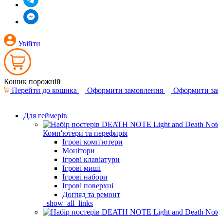
Увійти
Кошик порожній
Перейти до кошика
Оформити замовлення
Оформити за
Для геймерів
Комп'ютери та перефирія
Ігрові комп'ютери
Монітори
Ігрові клавіатури
Ігрові миші
Ігрові набори
Ігрові поверхні
Догляд та ремонт
_show_all_links