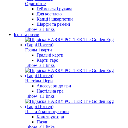
Одяг різне
Геймерські рукава
Для косплею
Капці і шкарпетки
Шарфи та ремені
_show_all_links
Ігри та пазли
Гральні карти
Гральні карти
Карти таро
_show_all_links
Настільні ігри
Аксесуари до гри
Настільна гра
_show_all_links
Пазли й конструктори
Конструктори
Пазли
_show_all_links