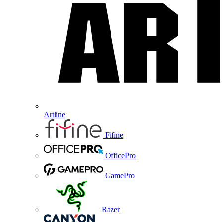
Artline
Fifine
OfficePro
GamePro
Razer