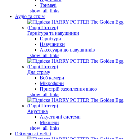
Тримачі
_show_all_links
Аудіо та стрім
Гарнітура та навушники
Гарнітури
Навушники
Аксесуари до навушників
_show_all_links
Для стріму
Веб камери
Мікрофони
Пристрій захоплення відео
_show_all_links
Акустика
Акустичні системи
Мікшери
_show_all_links
Геймерські меблі