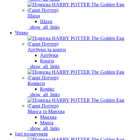
Шахи
Шахи
_show_all_links
Чтиво
Артбуки та книги
Артбуки
Книги
_show_all_links
Комікси
Комікс
_show_all_links
Манга та Манхва
Манхва
Манґа
_show_all_links
Ідеї подарунків