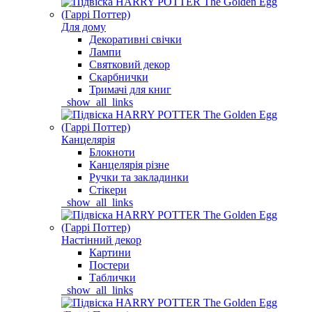
Для дому
Декоративні свічки
Лампи
Святковий декор
Скарбнички
Тримачі для книг
_show_all_links
Канцелярія
Блокноти
Канцелярія різне
Ручки та закладинки
Стікери
_show_all_links
Настінний декор
Картини
Постери
Таблички
_show_all_links