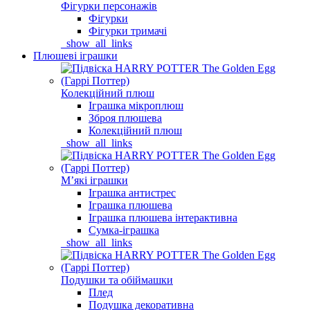
Фігурки персонажів
Фігурки
Фігурки тримачі
_show_all_links
Плюшеві іграшки
Колекційний плюш
Іграшка мікроплюш
Зброя плюшева
Колекційний плюш
_show_all_links
Мʼякі іграшки
Іграшка антистрес
Іграшка плюшева
Іграшка плюшева інтерактивна
Сумка-іграшка
_show_all_links
Подушки та обіймашки
Плед
Подушка декоративна