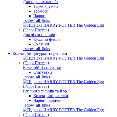
Для гарячих напоїв
Термокружки
Термоси
Чашки
_show_all_links
Для різних напоїв
Кухлі та фляги
Склянки
_show_all_links
Колекційні фігурки та репліки
Колекційні статуетки
Статуетки
_show_all_links
Репліки з фільмів та ігор
Колекційні репліки
Чарівні палички
_show_all_links