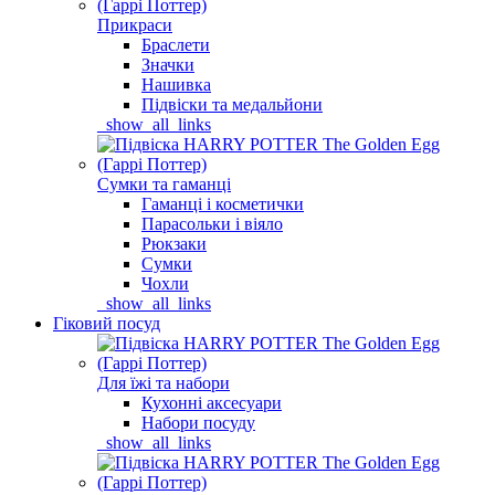
Прикраси
Браслети
Значки
Нашивка
Підвіски та медальйони
_show_all_links
Сумки та гаманці
Гаманці і косметички
Парасольки і віяло
Рюкзаки
Сумки
Чохли
_show_all_links
Гіковий посуд
Для їжі та набори
Кухонні аксесуари
Набори посуду
_show_all_links