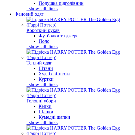
Подушка підголівник
_show_all_links
Фановий одяг
Короткий рукав
Футболки та джерсі
Поло
_show_all_links
Теплий одяг
Штани
Худі і світшоти
Куртки
_show_all_links
Головні убори
Кепки
Шапки
Кумедні шапки
_show_all_links