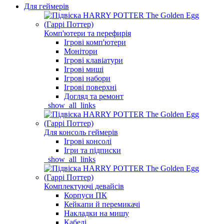
Для геймерів
Комп'ютери та перефирія
Ігрові комп'ютери
Монітори
Ігрові клавіатури
Ігрові миші
Ігрові набори
Ігрові поверхні
Догляд та ремонт
_show_all_links
Для консоль геймерів
Ігрові консолі
Ігри та підписки
_show_all_links
Комплектуючі девайсів
Корпуси ПК
Кейкапи й перемикачі
Накладки на мишу
Кабелі