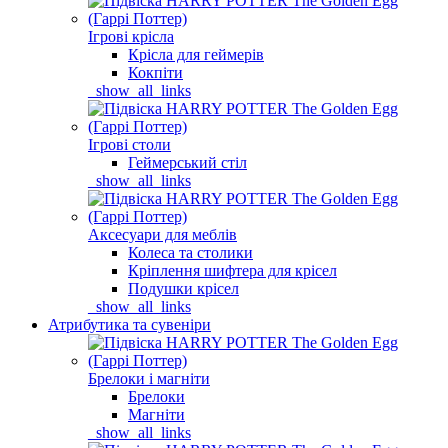
Ігрові крісла
Крісла для геймерів
Кокпіти
_show_all_links
Ігрові столи
Геймерський стіл
_show_all_links
Аксесуари для меблів
Колеса та столики
Кріплення шифтера для крісел
Подушки крісел
_show_all_links
Атрибутика та сувеніри
Брелоки і магніти
Брелоки
Магніти
_show_all_links