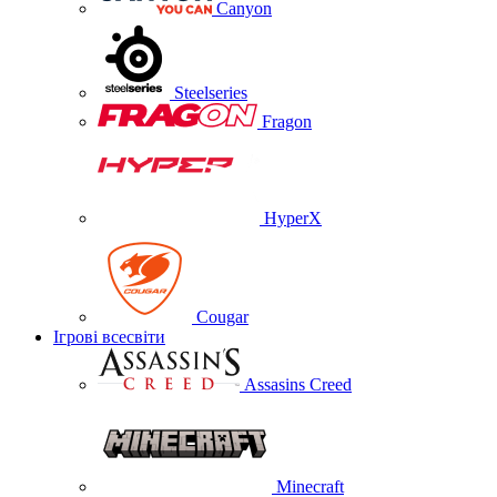
Canyon
Steelseries
Fragon
HyperX
Cougar
Ігрові всесвіти
Assasins Creed
Minecraft