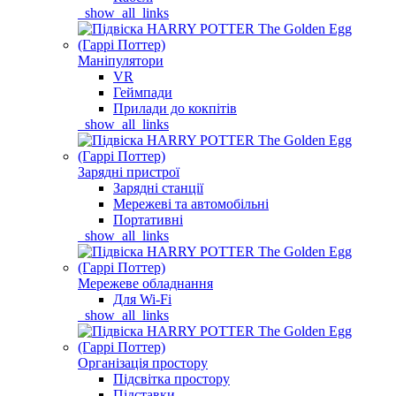
_show_all_links
Маніпулятори
VR
Геймпади
Прилади до кокпітів
_show_all_links
Зарядні пристрої
Зарядні станції
Мережеві та автомобільні
Портативні
_show_all_links
Мережеве обладнання
Для Wi-Fi
_show_all_links
Організація простору
Підсвітка простору
Підставки