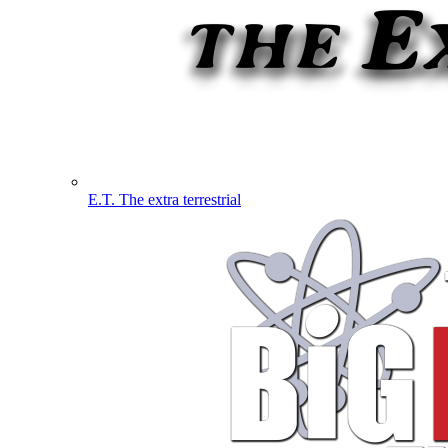
E.T. The extra terrestrial