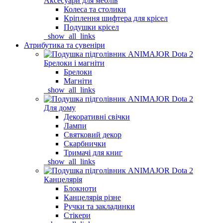
Аксесуари для меблів
Колеса та столики
Кріплення шифтера для крісел
Подушки крісел
_show_all_links
Атрибутика та сувеніри
Брелоки і магніти
Брелоки
Магніти
_show_all_links
Для дому
Декоративні свічки
Лампи
Святковий декор
Скарбнички
Тримачі для книг
_show_all_links
Канцелярія
Блокноти
Канцелярія різне
Ручки та закладинки
Стікери