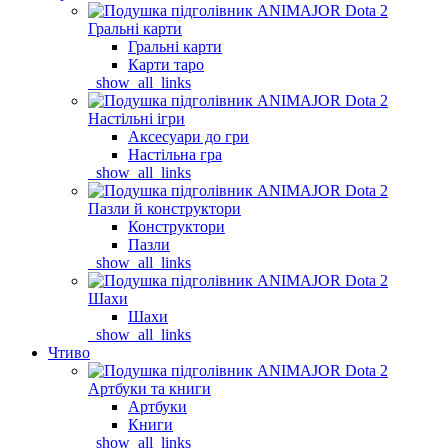
Гральні карти
Гральні карти
Карти таро
_show_all_links
Настільні ігри
Аксесуари до гри
Настільна гра
_show_all_links
Пазли й конструктори
Конструктори
Пазли
_show_all_links
Шахи
Шахи
_show_all_links
Чтиво
Артбуки та книги
Артбуки
Книги
_show_all_links