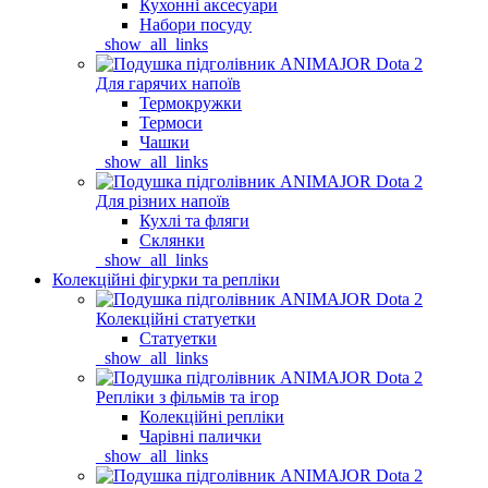
Кухонні аксесуари
Набори посуду
_show_all_links
Для гарячих напоїв
Термокружки
Термоси
Чашки
_show_all_links
Для різних напоїв
Кухлі та фляги
Склянки
_show_all_links
Колекційні фігурки та репліки
Колекційні статуетки
Статуетки
_show_all_links
Репліки з фільмів та ігор
Колекційні репліки
Чарівні палички
_show_all_links