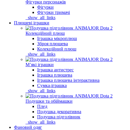
Фігурки персонажів
Фігурки
Фігурки тримачі
_show_all_links
Плюшеві іграшки
Колекційний плюш
Іграшка мікроплюш
Зброя плюшева
Колекційний плюш
_show_all_links
Мʼякі іграшки
Іграшка антистрес
Іграшка плюшева
Іграшка плюшева інтерактивна
Сумка-іграшка
_show_all_links
Подушки та обіймашки
Плед
Подушка декоративна
Подушка підголівник
_show_all_links
Фановий одяг