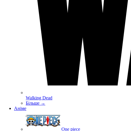
Walking Dead
Більше
→
Аніме
One piece