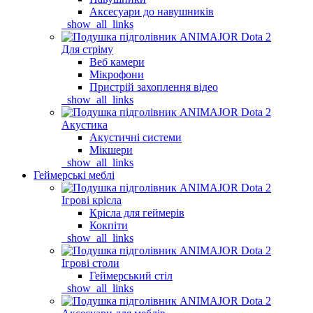
Аксесуари до навушників
_show_all_links
Для стріму
Веб камери
Мікрофони
Пристрій захоплення відео
_show_all_links
Акустика
Акустичні системи
Мікшери
_show_all_links
Геймерські меблі
Ігрові крісла
Крісла для геймерів
Кокпіти
_show_all_links
Ігрові столи
Геймерський стіл
_show_all_links