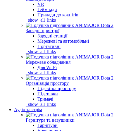
VR
Геймпади
Прилади до кокпітів
_show_all_links
Зарядні пристрої
Зарядні станції
Мережеві та автомобільні
Портативні
_show_all_links
Мережеве обладнання
Для Wi-Fi
_show_all_links
Організація простору
Підсвітка простору
Підставки
Тримачі
_show_all_links
Аудіо та стрім
Гарнітура та навушники
Гарнітури
Навушники