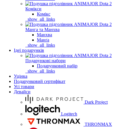
Комікси
Комікс
_show_all_links
Манга та Манхва
Манхва
Манґа
_show_all_links
Ідеї подарунків
Подарункові набори
Подарунковий набір
_show_all_links
Уцінка
Подарунковий сертифікат
Усі товари
Девайси
Dark Project
Logitech
THRONMAX