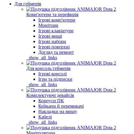
Для геймерів
Комп'ютери та перефирія
Ігрові комп'ютери
Монітори
Ігрові клавіатури
Ігрові миші
Ігрові набори
Ігрові поверхні
Догляд та ремонт
_show_all_links
Для консоль геймерів
Ігрові консолі
Ігри та підписки
_show_all_links
Комплектуючі девайсів
Корпуси ПК
Кейкапи й перемикачі
Накладки на мишу
Кабелі
_show_all_links
Маніпулятори