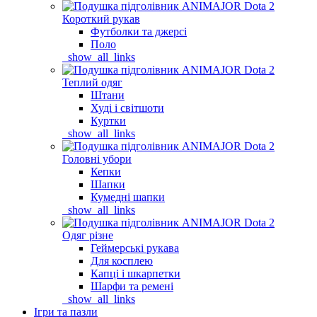
Короткий рукав
Футболки та джерсі
Поло
_show_all_links
Теплий одяг
Штани
Худі і світшоти
Куртки
_show_all_links
Головні убори
Кепки
Шапки
Кумедні шапки
_show_all_links
Одяг різне
Геймерські рукава
Для косплею
Капці і шкарпетки
Шарфи та ремені
_show_all_links
Ігри та пазли