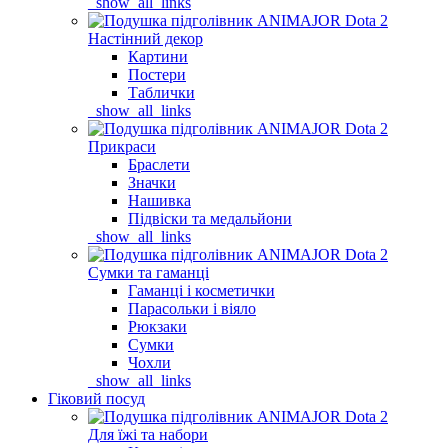
_show_all_links
Настінний декор
Картини
Постери
Таблички
_show_all_links
Прикраси
Браслети
Значки
Нашивка
Підвіски та медальйони
_show_all_links
Сумки та гаманці
Гаманці і косметички
Парасольки і віяло
Рюкзаки
Сумки
Чохли
_show_all_links
Гіковий посуд
Для їжі та набори