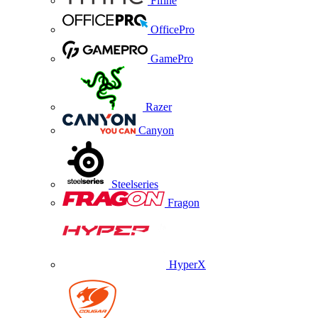
Fifine
OfficePro
GamePro
Razer
Canyon
Steelseries
Fragon
HyperX