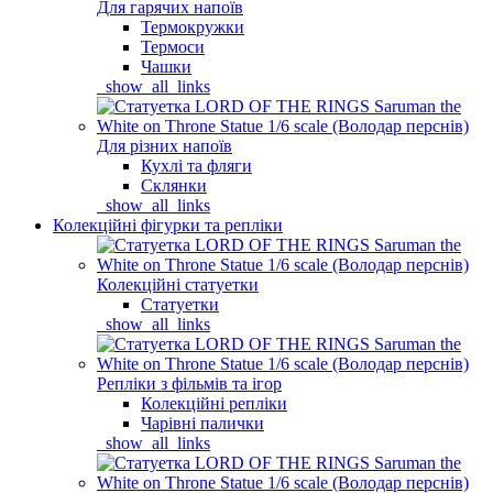
Для гарячих напоїв
Термокружки
Термоси
Чашки
_show_all_links
Для різних напоїв
Кухлі та фляги
Склянки
_show_all_links
Колекційні фігурки та репліки
Колекційні статуетки
Статуетки
_show_all_links
Репліки з фільмів та ігор
Колекційні репліки
Чарівні палички
_show_all_links