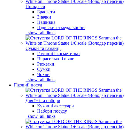
Прикраси
Браслети
Значки
Нашивка
Підвіски та медальйони
_show_all_links
Сумки та гаманці
Гаманці і косметички
Парасольки і віяло
Рюкзаки
Сумки
Чохли
_show_all_links
Гіковий посуд
Для їжі та набори
Кухонні аксесуари
Набори посуду
_show_all_links