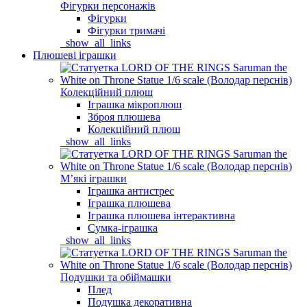
Фігурки персонажів
Фігурки
Фігурки тримачі
_show_all_links
Плюшеві іграшки
Колекційний плюш
Іграшка мікроплюш
Зброя плюшева
Колекційний плюш
_show_all_links
Мʼякі іграшки
Іграшка антистрес
Іграшка плюшева
Іграшка плюшева інтерактивна
Сумка-іграшка
_show_all_links
Подушки та обіймашки
Плед
Подушка декоративна