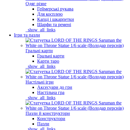
Одяг різне
Геймерські рукава
Для косплею
Капці і шкарпетки
Шарфи та ремені
_show_all_links
Ігри та пазли
Гральні карти
Гральні карти
Карти таро
_show_all_links
Настільні ігри
Аксесуари до гри
Настільна гра
_show_all_links
Пазли й конструктори
Конструктори
Пазли
_show_all_links