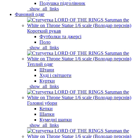
Подушка підголівник
_show_all_links
Фановий одяг
Короткий рукав
Футболки та джерсі
Поло
_show_all_links
Теплий одяг
Штани
Худі і світшоти
Куртки
_show_all_links
Головні убори
Кепки
Шапки
Кумедні шапки
_show_all_links