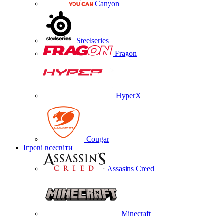
Canyon
Steelseries
Fragon
HyperX
Cougar
Ігрові всесвіти
Assasins Creed
Minecraft