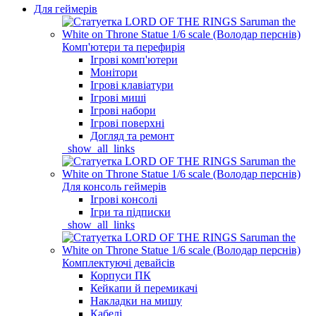
Для геймерів
Комп'ютери та перефирія
Ігрові комп'ютери
Монітори
Ігрові клавіатури
Ігрові миші
Ігрові набори
Ігрові поверхні
Догляд та ремонт
_show_all_links
Для консоль геймерів
Ігрові консолі
Ігри та підписки
_show_all_links
Комплектуючі девайсів
Корпуси ПК
Кейкапи й перемикачі
Накладки на мишу
Кабелі