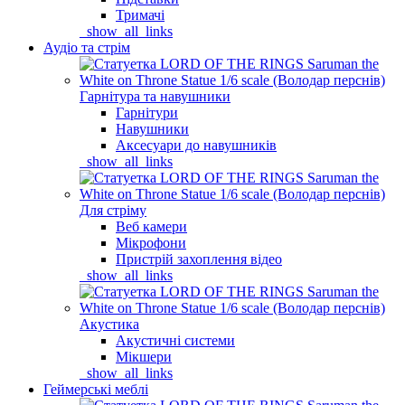
Тримачі
_show_all_links
Аудіо та стрім
Гарнітура та навушники
Гарнітури
Навушники
Аксесуари до навушників
_show_all_links
Для стріму
Веб камери
Мікрофони
Пристрій захоплення відео
_show_all_links
Акустика
Акустичні системи
Мікшери
_show_all_links
Геймерські меблі