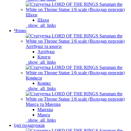
Шахи
Шахи
_show_all_links
Чтиво
Артбуки та книги
Артбуки
Книги
_show_all_links
Комікси
Комікс
_show_all_links
Манга та Манхва
Манхва
Манґа
_show_all_links
Ідеї подарунків