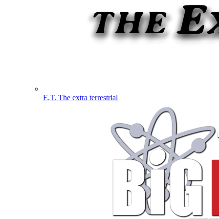
E.T. The extra terrestrial