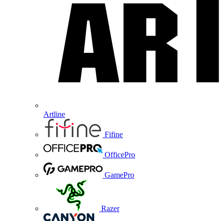
Artline
Fifine
OfficePro
GamePro
Razer