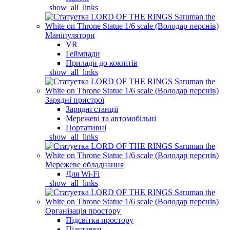
_show_all_links
Маніпулятори
VR
Геймпади
Прилади до кокпітів
_show_all_links
Зарядні пристрої
Зарядні станції
Мережеві та автомобільні
Портативні
_show_all_links
Мережеве обладнання
Для Wi-Fi
_show_all_links
Організація простору
Підсвітка простору
Підставки