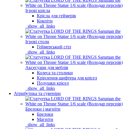
Ігрові крісла
Крісла для геймерів
Кокпіти
_show_all_links
Ігрові столи
Геймерський стіл
_show_all_links
Аксесуари для меблів
Колеса та столики
Кріплення шифтера для крісел
Подушки крісел
_show_all_links
Атрибутика та сувеніри
Брелоки і магніти
Брелоки
Магніти
_show_all_links