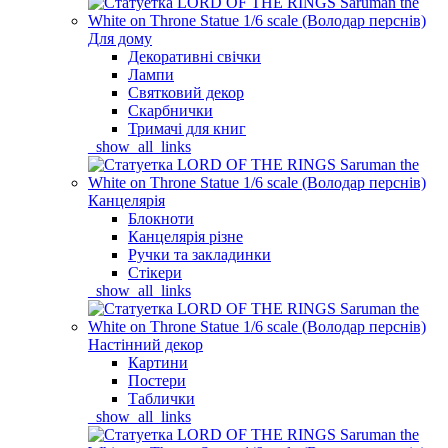
Для дому
Декоративні свічки
Лампи
Святковий декор
Скарбнички
Тримачі для книг
_show_all_links
Канцелярія
Блокноти
Канцелярія різне
Ручки та закладинки
Стікери
_show_all_links
Настінний декор
Картини
Постери
Таблички
_show_all_links