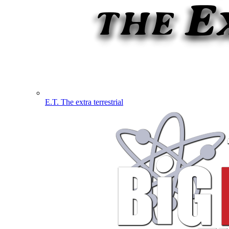
E.T. The extra terrestrial