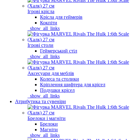
Ігрові крісла
Крісла для геймерів
Кокпіти
_show_all_links
Ігрові столи
Геймерський стіл
_show_all_links
Аксесуари для меблів
Колеса та столики
Кріплення шифтера для крісел
Подушки крісел
_show_all_links
Атрибутика та сувеніри
Брелоки і магніти
Брелоки
Магніти
_show_all_links