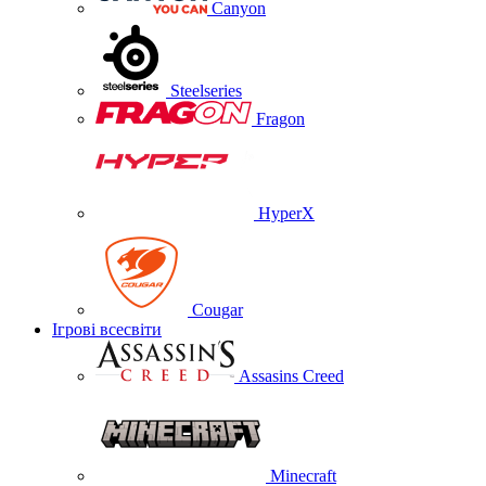
Canyon
Steelseries
Fragon
HyperX
Cougar
Ігрові всесвіти
Assasins Creed
Minecraft