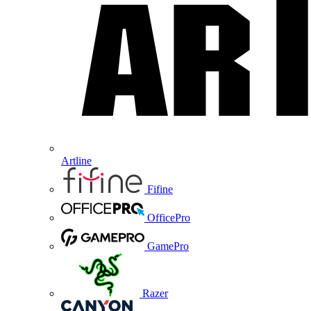
Artline
Fifine
OfficePro
GamePro
Razer