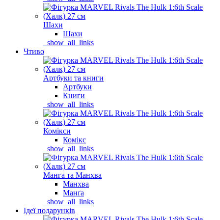
Шахи
Шахи
_show_all_links
Чтиво
Артбуки та книги
Артбуки
Книги
_show_all_links
Комікси
Комікс
_show_all_links
Манга та Манхва
Манхва
Манґа
_show_all_links
Ідеї подарунків