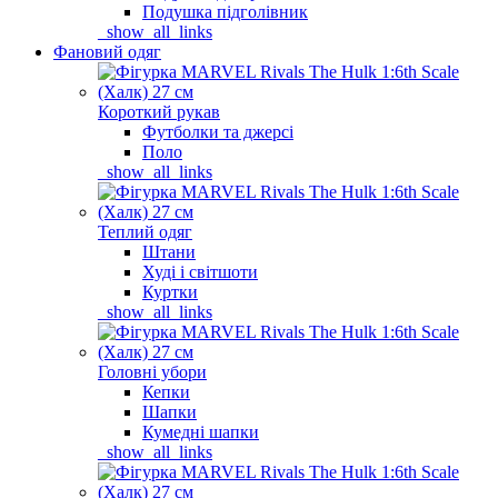
Подушка підголівник
_show_all_links
Фановий одяг
Короткий рукав
Футболки та джерсі
Поло
_show_all_links
Теплий одяг
Штани
Худі і світшоти
Куртки
_show_all_links
Головні убори
Кепки
Шапки
Кумедні шапки
_show_all_links