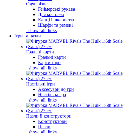
Одяг різне
Геймерські рукава
Для косплею
Капці і шкарпетки
Шарфи та ремені
_show_all_links
Ігри та пазли
Гральні карти
Гральні карти
Карти таро
_show_all_links
Настільні ігри
Аксесуари до гри
Настільна гра
_show_all_links
Пазли й конструктори
Конструктори
Пазли
_show_all_links