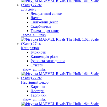
Для дому
Декоративні свічки
Лампи
Святковий декор
Скарбнички
Тримачі для книг
_show_all_links
Канцелярія
Блокноти
Канцелярія різне
Ручки та закладинки
Стікери
_show_all_links
Настінний декор
Картини
Постери
Таблички
_show_all_links