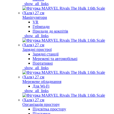
_show_all_links
Маніпулятори
VR
Геймпади
Прилади до кокпітів
_show_all_links
Зарядні пристрої
Зарядні станції
Мережеві та автомобільні
Портативні
_show_all_links
Мережеве обладнання
Для Wi-Fi
_show_all_links
Організація простору
Підсвітка простору
Підставки