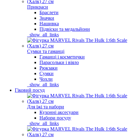
Прикраси
Браслети
Значки
Нашивка
Підвіски та медальйони
_show_all_links
Сумки та гаманці
Гаманці і косметички
Парасольки і віяло
Рюкзаки
Сумки
Чохли
_show_all_links
Гіковий посуд
Для їжі та набори
Кухонні аксесуари
Набори посуду
_show_all_links