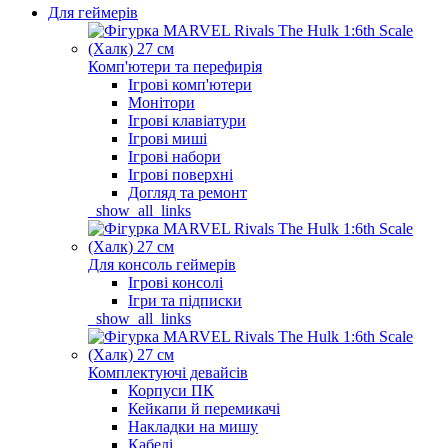
Для геймерів
Комп'ютери та перефирія
Ігрові комп'ютери
Монітори
Ігрові клавіатури
Ігрові миші
Ігрові набори
Ігрові поверхні
Догляд та ремонт
_show_all_links
Для консоль геймерів
Ігрові консолі
Ігри та підписки
_show_all_links
Комплектуючі девайсів
Корпуси ПК
Кейкапи й перемикачі
Накладки на мишу
Кабелі