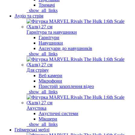
Тримачі
_show_all_links
Аудіо та стрім
Гарнітура та навушники
Гарнітури
Навушники
Аксесуари до навушників
_show_all_links
Для стріму
Веб камери
Мікрофони
Пристрій захоплення відео
_show_all_links
Акустика
Акустичні системи
Мікшери
_show_all_links
Геймерські меблі