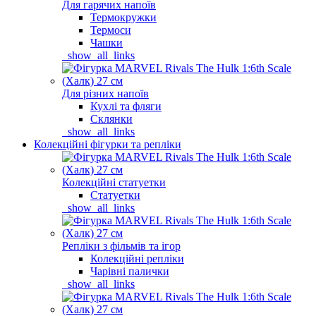
Для гарячих напоїв
Термокружки
Термоси
Чашки
_show_all_links
Для різних напоїв
Кухлі та фляги
Склянки
_show_all_links
Колекційні фігурки та репліки
Колекційні статуетки
Статуетки
_show_all_links
Репліки з фільмів та ігор
Колекційні репліки
Чарівні палички
_show_all_links