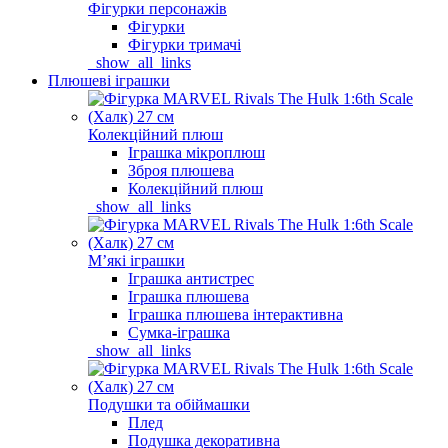
Фігурки персонажів
Фігурки
Фігурки тримачі
_show_all_links
Плюшеві іграшки
Колекційний плюш
Іграшка мікроплюш
Зброя плюшева
Колекційний плюш
_show_all_links
Мʼякі іграшки
Іграшка антистрес
Іграшка плюшева
Іграшка плюшева інтерактивна
Сумка-іграшка
_show_all_links
Подушки та обіймашки
Плед
Подушка декоративна