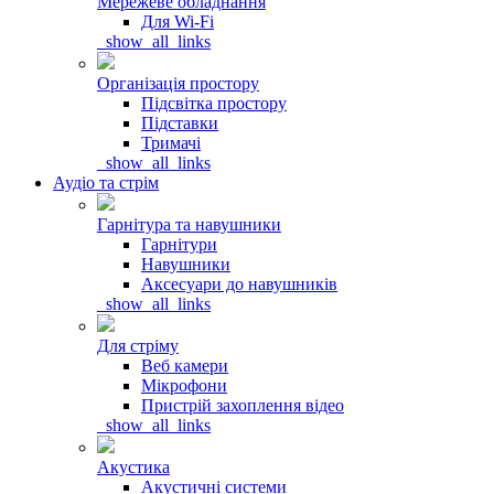
Мережеве обладнання
Для Wi-Fi
_show_all_links
Організація простору
Підсвітка простору
Підставки
Тримачі
_show_all_links
Аудіо та стрім
Гарнітура та навушники
Гарнітури
Навушники
Аксесуари до навушників
_show_all_links
Для стріму
Веб камери
Мікрофони
Пристрій захоплення відео
_show_all_links
Акустика
Акустичні системи