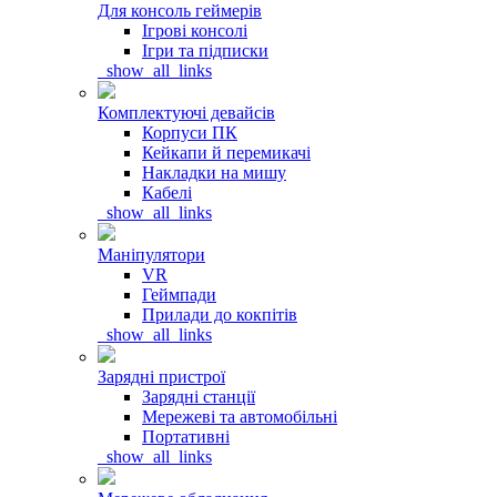
Для консоль геймерів
Ігрові консолі
Ігри та підписки
_show_all_links
Комплектуючі девайсів
Корпуси ПК
Кейкапи й перемикачі
Накладки на мишу
Кабелі
_show_all_links
Маніпулятори
VR
Геймпади
Прилади до кокпітів
_show_all_links
Зарядні пристрої
Зарядні станції
Мережеві та автомобільні
Портативні
_show_all_links