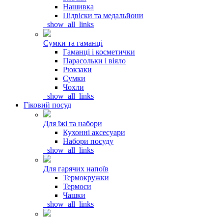
Нашивка
Підвіски та медальйони
_show_all_links
Сумки та гаманці
Гаманці і косметички
Парасольки і віяло
Рюкзаки
Сумки
Чохли
_show_all_links
Гіковий посуд
Для їжі та набори
Кухонні аксесуари
Набори посуду
_show_all_links
Для гарячих напоїв
Термокружки
Термоси
Чашки
_show_all_links