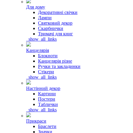
Для дому
Декоративні свічки
Лампи
Святковий декор
Скарбнички
Тримачі для книг
_show_all_links
Канцелярія
Блокноти
Канцелярія різне
Ручки та закладинки
Стікери
_show_all_links
Настінний декор
Картини
Постери
Таблички
_show_all_links
Прикраси
Браслети
Значки