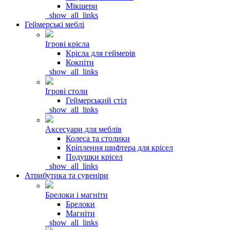
Мікшери
_show_all_links
Геймерські меблі
Ігрові крісла
Крісла для геймерів
Кокпіти
_show_all_links
Ігрові столи
Геймерський стіл
_show_all_links
Аксесуари для меблів
Колеса та столики
Кріплення шифтера для крісел
Подушки крісел
_show_all_links
Атрибутика та сувеніри
Брелоки і магніти
Брелоки
Магніти
_show_all_links