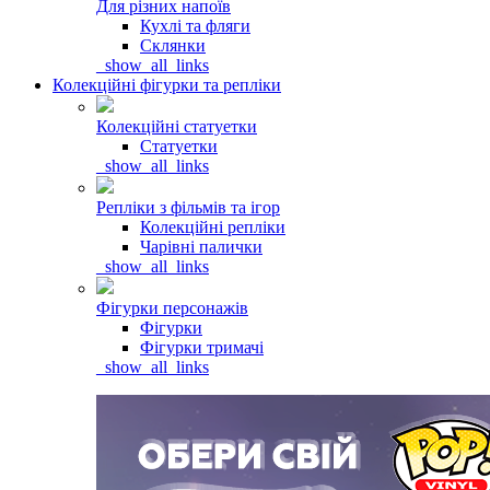
Для різних напоїв
Кухлі та фляги
Склянки
_show_all_links
Колекційні фігурки та репліки
Колекційні статуетки
Статуетки
_show_all_links
Репліки з фільмів та ігор
Колекційні репліки
Чарівні палички
_show_all_links
Фігурки персонажів
Фігурки
Фігурки тримачі
_show_all_links