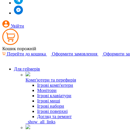
Увійти
Кошик порожній
Перейти до кошика
Оформити замовлення
Оформити за
Для геймерів
Комп'ютери та перефирія
Ігрові комп'ютери
Монітори
Ігрові клавіатури
Ігрові миші
Ігрові набори
Ігрові поверхні
Догляд та ремонт
_show_all_links