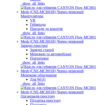
_show_all_links
Маніпулятори
VR
Геймпади
Прилади до кокпітів
_show_all_links
Зарядні пристрої
Зарядні станції
Мережеві та автомобільні
Портативні
_show_all_links
Мережеве обладнання
Для Wi-Fi
_show_all_links
Організація простору
Підсвітка простору
Підставки