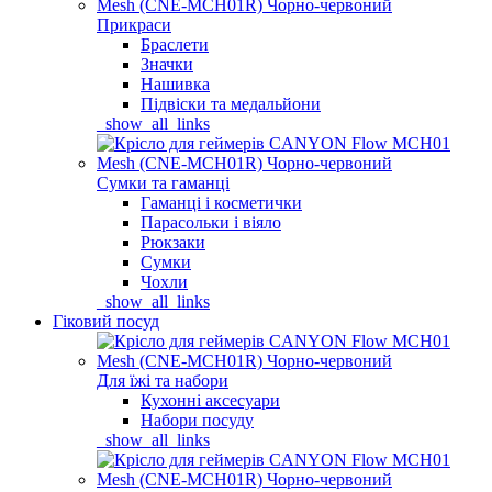
Прикраси
Браслети
Значки
Нашивка
Підвіски та медальйони
_show_all_links
Сумки та гаманці
Гаманці і косметички
Парасольки і віяло
Рюкзаки
Сумки
Чохли
_show_all_links
Гіковий посуд
Для їжі та набори
Кухонні аксесуари
Набори посуду
_show_all_links