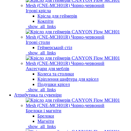
Ігрові крісла
Крісла для геймерів
Кокпіти
_show_all_links
Ігрові столи
Геймерський стіл
_show_all_links
Аксесуари для меблів
Колеса та столики
Кріплення шифтера для крісел
Подушки крісел
_show_all_links
Атрибутика та сувеніри
Брелоки і магніти
Брелоки
Магніти
_show_all_links