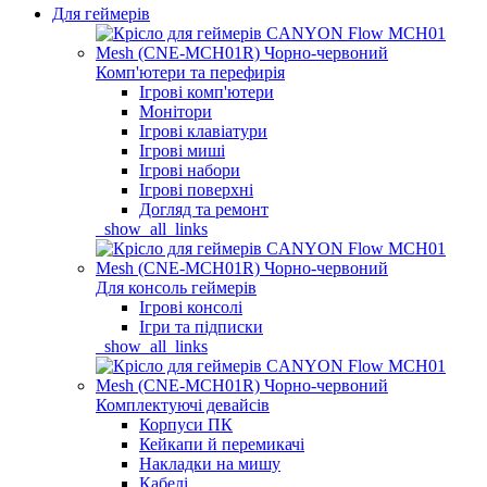
Для геймерів
Комп'ютери та перефирія
Ігрові комп'ютери
Монітори
Ігрові клавіатури
Ігрові миші
Ігрові набори
Ігрові поверхні
Догляд та ремонт
_show_all_links
Для консоль геймерів
Ігрові консолі
Ігри та підписки
_show_all_links
Комплектуючі девайсів
Корпуси ПК
Кейкапи й перемикачі
Накладки на мишу
Кабелі