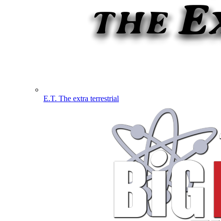
E.T. The extra terrestrial