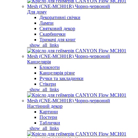
Для дому
Декоративні свічки
Лампи
Святковий декор
Скарбнички
Тримачі для книг
_show_all_links
Канцелярія
Блокноти
Канцелярія різне
Ручки та закладинки
Стікери
_show_all_links
Настінний декор
Картини
Постери
Таблички
_show_all_links