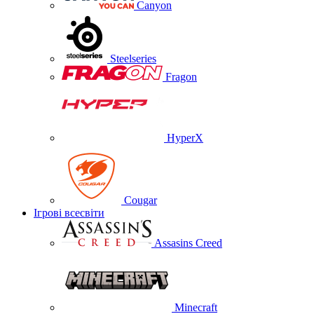
Canyon
Steelseries
Fragon
HyperX
Cougar
Ігрові всесвіти
Assasins Creed
Minecraft