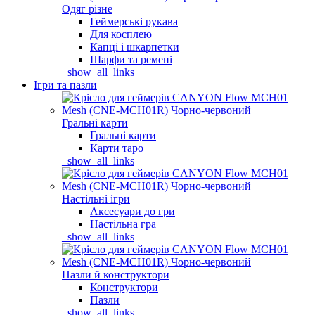
Одяг різне
Геймерські рукава
Для косплею
Капці і шкарпетки
Шарфи та ремені
_show_all_links
Ігри та пазли
Гральні карти
Гральні карти
Карти таро
_show_all_links
Настільні ігри
Аксесуари до гри
Настільна гра
_show_all_links
Пазли й конструктори
Конструктори
Пазли
_show_all_links