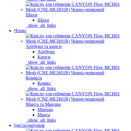
Шахи
Шахи
_show_all_links
Чтиво
Артбуки та книги
Артбуки
Книги
_show_all_links
Комікси
Комікс
_show_all_links
Манга та Манхва
Манхва
Манґа
_show_all_links
Ідеї подарунків