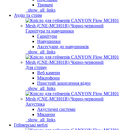
Тримачі
_show_all_links
Аудіо та стрім
Гарнітура та навушники
Гарнітури
Навушники
Аксесуари до навушників
_show_all_links
Для стріму
Веб камери
Мікрофони
Пристрій захоплення відео
_show_all_links
Акустика
Акустичні системи
Мікшери
_show_all_links
Геймерські меблі