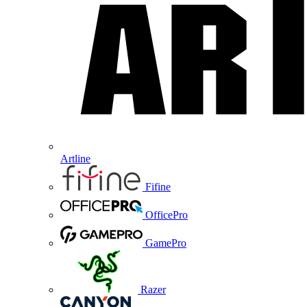
Artline
Fifine
OfficePro
GamePro
Razer