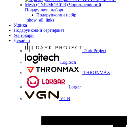
Подарункові набори
Подарунковий набір
_show_all_links
Уцінка
Подарунковий сертифікат
Усі товари
Девайси
Dark Project
Logitech
THRONMAX
Lorgar
VGN