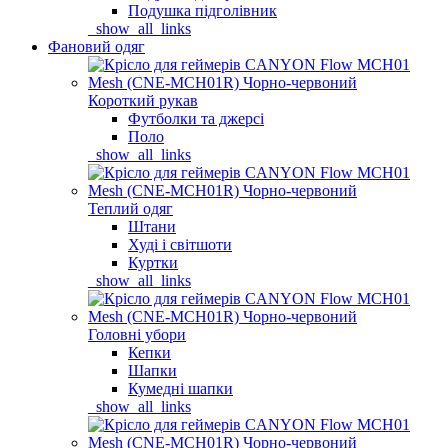
Подушка підголівник
_show_all_links
Фановий одяг
Короткий рукав
Футболки та джерсі
Поло
_show_all_links
Теплий одяг
Штани
Худі і світшоти
Куртки
_show_all_links
Головні убори
Кепки
Шапки
Кумедні шапки
_show_all_links