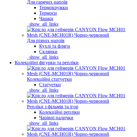
Для гарячих напоїв
Термокружки
Термоси
Чашки
_show_all_links
Для різних напоїв
Кухлі та фляги
Склянки
_show_all_links
Колекційні фігурки та репліки
Колекційні статуетки
Статуетки
_show_all_links
Репліки з фільмів та ігор
Колекційні репліки
Чарівні палички
_show_all_links