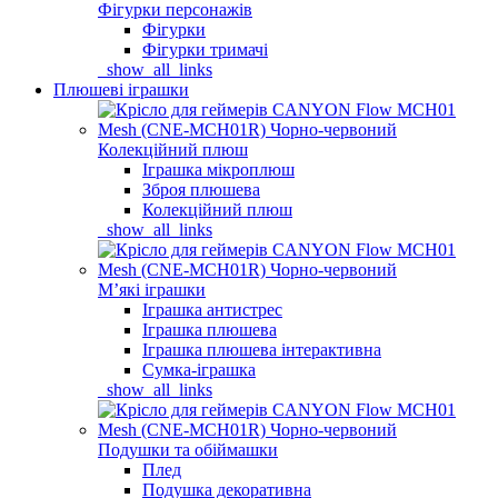
Фігурки персонажів
Фігурки
Фігурки тримачі
_show_all_links
Плюшеві іграшки
Колекційний плюш
Іграшка мікроплюш
Зброя плюшева
Колекційний плюш
_show_all_links
Мʼякі іграшки
Іграшка антистрес
Іграшка плюшева
Іграшка плюшева інтерактивна
Сумка-іграшка
_show_all_links
Подушки та обіймашки
Плед
Подушка декоративна