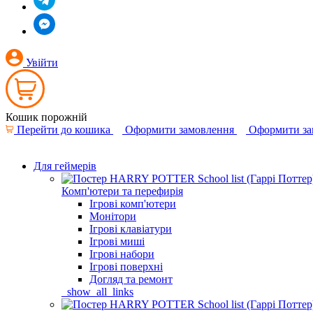
Увійти
Кошик порожній
Перейти до кошика
Оформити замовлення
Оформити за
Для геймерів
Комп'ютери та перефирія
Ігрові комп'ютери
Монітори
Ігрові клавіатури
Ігрові миші
Ігрові набори
Ігрові поверхні
Догляд та ремонт
_show_all_links