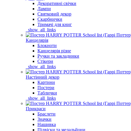
Декоративні свічки
Лампи
Святковий декор
Скарбнички
Тримачі для книг
_show_all_links
Канцелярія
Блокноти
Канцелярія різне
Ручки та закладинки
Стікери
_show_all_links
Настінний декор
Картини
Постери
Таблички
_show_all_links
Прикраси
Браслети
Значки
Нашивка
Підвіски та медальйони