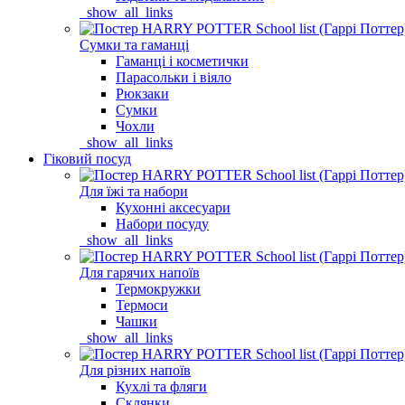
_show_all_links
Сумки та гаманці
Гаманці і косметички
Парасольки і віяло
Рюкзаки
Сумки
Чохли
_show_all_links
Гіковий посуд
Для їжі та набори
Кухонні аксесуари
Набори посуду
_show_all_links
Для гарячих напоїв
Термокружки
Термоси
Чашки
_show_all_links
Для різних напоїв
Кухлі та фляги
Склянки