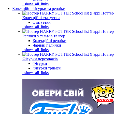
_show_all_links
Колекційні фігурки та репліки
Колекційні статуетки
Статуетки
_show_all_links
Репліки з фільмів та ігор
Колекційні репліки
Чарівні палички
_show_all_links
Фігурки персонажів
Фігурки
Фігурки тримачі
_show_all_links