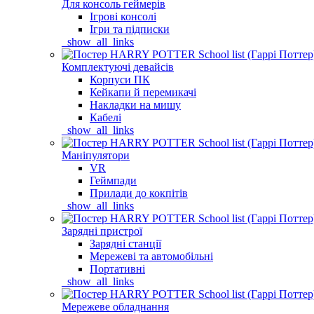
Для консоль геймерів
Ігрові консолі
Ігри та підписки
_show_all_links
Комплектуючі девайсів
Корпуси ПК
Кейкапи й перемикачі
Накладки на мишу
Кабелі
_show_all_links
Маніпулятори
VR
Геймпади
Прилади до кокпітів
_show_all_links
Зарядні пристрої
Зарядні станції
Мережеві та автомобільні
Портативні
_show_all_links
Мережеве обладнання