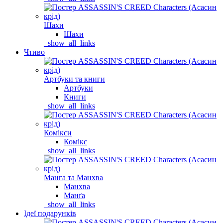
Шахи
Шахи
_show_all_links
Чтиво
Артбуки та книги
Артбуки
Книги
_show_all_links
Комікси
Комікс
_show_all_links
Манга та Манхва
Манхва
Манґа
_show_all_links
Ідеї подарунків