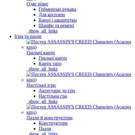
Одяг різне
Геймерські рукава
Для косплею
Капці і шкарпетки
Шарфи та ремені
_show_all_links
Ігри та пазли
Гральні карти
Гральні карти
Карти таро
_show_all_links
Настільні ігри
Аксесуари до гри
Настільна гра
_show_all_links
Пазли й конструктори
Конструктори
Пазли
_show_all_links