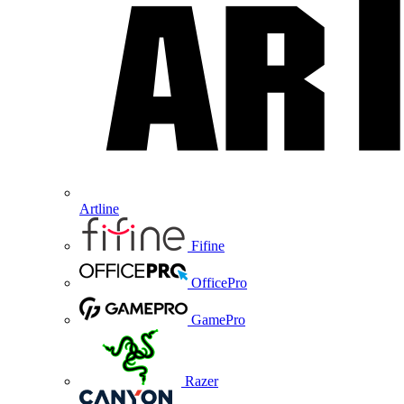
Artline
Fifine
OfficePro
GamePro
Razer