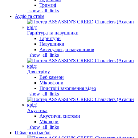
Тримачі
_show_all_links
Аудіо та стрім
Гарнітура та навушники
Гарнітури
Навушники
Аксесуари до навушників
_show_all_links
Для стріму
Веб камери
Мікрофони
Пристрій захоплення відео
_show_all_links
Акустика
Акустичні системи
Мікшери
_show_all_links
Геймерські меблі