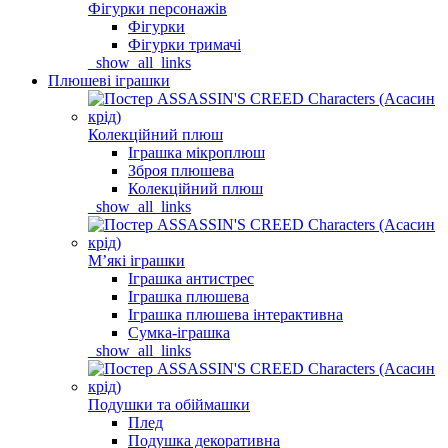
Фігурки персонажів
Фігурки
Фігурки тримачі
_show_all_links
Плюшеві іграшки
Колекційний плюш
Іграшка мікроплюш
Зброя плюшева
Колекційний плюш
_show_all_links
Мʼякі іграшки
Іграшка антистрес
Іграшка плюшева
Іграшка плюшева інтерактивна
Сумка-іграшка
_show_all_links
Подушки та обіймашки
Плед
Подушка декоративна