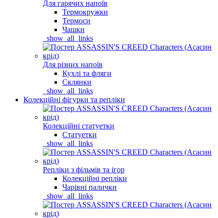
Для гарячих напоїв
Термокружки
Термоси
Чашки
_show_all_links
Для різних напоїв
Кухлі та фляги
Склянки
_show_all_links
Колекційні фігурки та репліки
Колекційні статуетки
Статуетки
_show_all_links
Репліки з фільмів та ігор
Колекційні репліки
Чарівні палички
_show_all_links