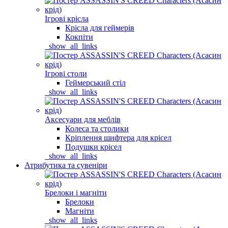
Ігрові крісла
Крісла для геймерів
Кокпіти
_show_all_links
Ігрові столи
Геймерський стіл
_show_all_links
Аксесуари для меблів
Колеса та столики
Кріплення шифтера для крісел
Подушки крісел
_show_all_links
Атрибутика та сувеніри
Брелоки і магніти
Брелоки
Магніти
_show_all_links