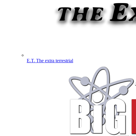
E.T. The extra terrestrial