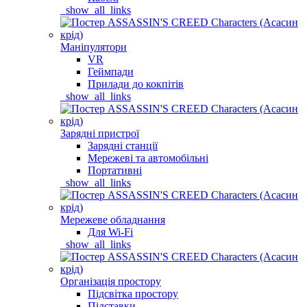
_show_all_links
Маніпулятори
VR
Геймпади
Прилади до кокпітів
_show_all_links
Зарядні пристрої
Зарядні станції
Мережеві та автомобільні
Портативні
_show_all_links
Мережеве обладнання
Для Wi-Fi
_show_all_links
Організація простору
Підсвітка простору
Підставки