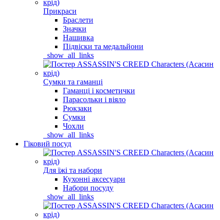
Прикраси
Браслети
Значки
Нашивка
Підвіски та медальйони
_show_all_links
Сумки та гаманці
Гаманці і косметички
Парасольки і віяло
Рюкзаки
Сумки
Чохли
_show_all_links
Гіковий посуд
Для їжі та набори
Кухонні аксесуари
Набори посуду
_show_all_links