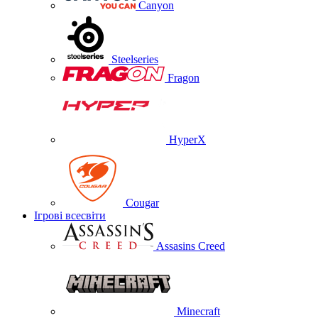
Canyon
Steelseries
Fragon
HyperX
Cougar
Ігрові всесвіти
Assasins Creed
Minecraft