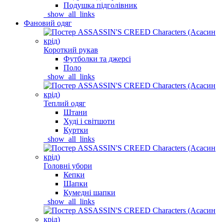
Подушка підголівник
_show_all_links
Фановий одяг
Короткий рукав
Футболки та джерсі
Поло
_show_all_links
Теплий одяг
Штани
Худі і світшоти
Куртки
_show_all_links
Головні убори
Кепки
Шапки
Кумедні шапки
_show_all_links