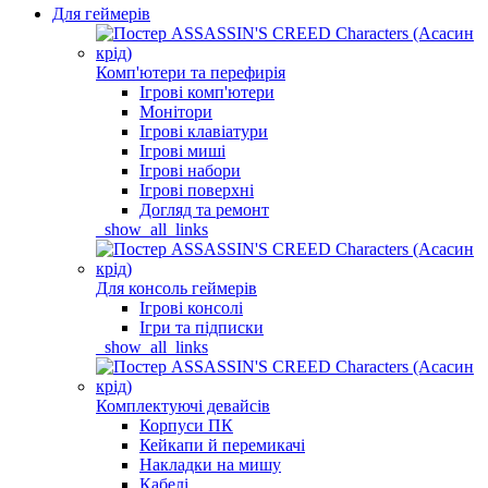
Для геймерів
Комп'ютери та перефирія
Ігрові комп'ютери
Монітори
Ігрові клавіатури
Ігрові миші
Ігрові набори
Ігрові поверхні
Догляд та ремонт
_show_all_links
Для консоль геймерів
Ігрові консолі
Ігри та підписки
_show_all_links
Комплектуючі девайсів
Корпуси ПК
Кейкапи й перемикачі
Накладки на мишу
Кабелі