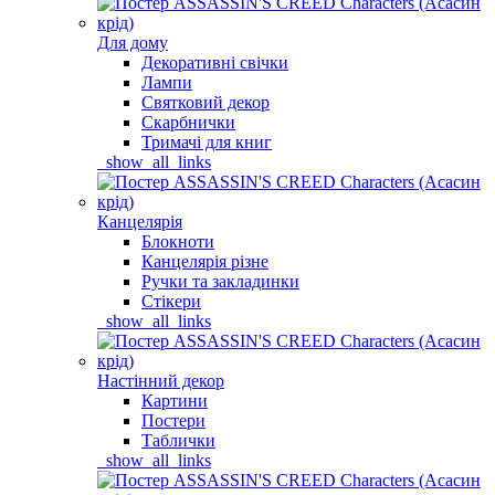
Для дому
Декоративні свічки
Лампи
Святковий декор
Скарбнички
Тримачі для книг
_show_all_links
Канцелярія
Блокноти
Канцелярія різне
Ручки та закладинки
Стікери
_show_all_links
Настінний декор
Картини
Постери
Таблички
_show_all_links