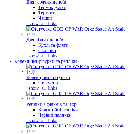
Для гарячих напоїв
Термокружки
Термоси
Чашки
_show_all_links
Для різних напоїв
Кухлі та фляги
Склянки
_show_all_links
Колекційні фігурки та репліки
Колекційні статуетки
Статуетки
_show_all_links
Репліки з фільмів та ігор
Колекційні репліки
Чарівні палички
_show_all_links