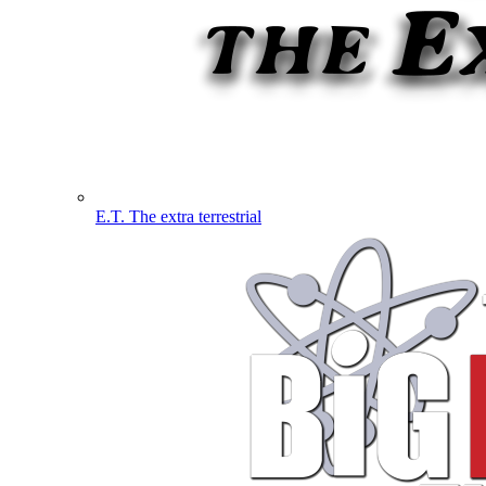
E.T. The extra terrestrial