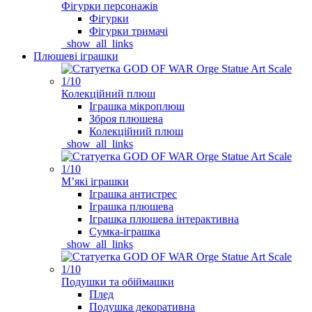
Фігурки персонажів
Фігурки
Фігурки тримачі
_show_all_links
Плюшеві іграшки
Колекційний плюш
Іграшка мікроплюш
Зброя плюшева
Колекційний плюш
_show_all_links
Мʼякі іграшки
Іграшка антистрес
Іграшка плюшева
Іграшка плюшева інтерактивна
Сумка-іграшка
_show_all_links
Подушки та обіймашки
Плед
Подушка декоративна