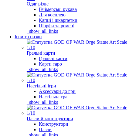
Одяг різне
Геймерські рукава
Для косплею
Капці і шкарпетки
Шарфи та ремені
_show_all_links
Ігри та пазли
Гральні карти
Гральні карти
Карти таро
_show_all_links
Настільні ігри
Аксесуари до гри
Настільна гра
_show_all_links
Пазли й конструктори
Конструктори
Пазли
_show_all_links