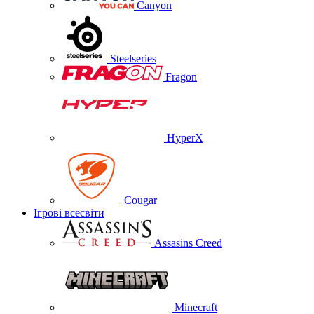
Canyon
Steelseries
Fragon
HyperX
Cougar
Ігрові всесвіти
Assasins Creed
Minecraft