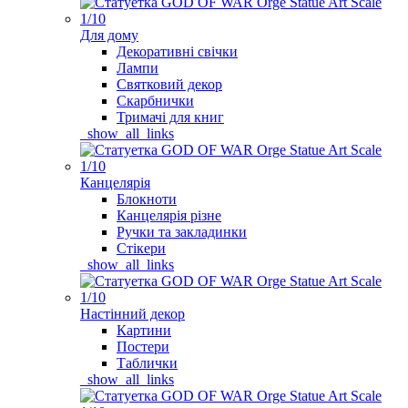
Для дому
Декоративні свічки
Лампи
Святковий декор
Скарбнички
Тримачі для книг
_show_all_links
Канцелярія
Блокноти
Канцелярія різне
Ручки та закладинки
Стікери
_show_all_links
Настінний декор
Картини
Постери
Таблички
_show_all_links