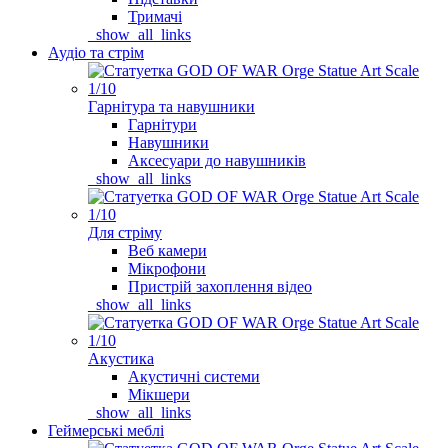
Тримачі
_show_all_links
Аудіо та стрім
Гарнітура та навушники
Гарнітури
Навушники
Аксесуари до навушників
_show_all_links
Для стріму
Веб камери
Мікрофони
Пристрій захоплення відео
_show_all_links
Акустика
Акустичні системи
Мікшери
_show_all_links
Геймерські меблі