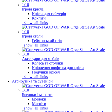
Ігрові крісла
Крісла для геймерів
Кокпіти
_show_all_links
Ігрові столи
Геймерський стіл
_show_all_links
Аксесуари для меблів
Колеса та столики
Кріплення шифтера для крісел
Подушки крісел
_show_all_links
Атрибутика та сувеніри
Брелоки і магніти
Брелоки
Магніти
_show_all_links