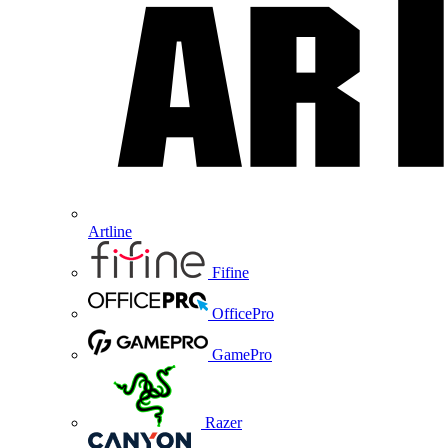
Artline
Fifine
OfficePro
GamePro
Razer