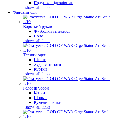
Подушка підголівник
_show_all_links
Фановий одяг
Короткий рукав
Футболки та джерсі
Поло
_show_all_links
Теплий одяг
Штани
Худі і світшоти
Куртки
_show_all_links
Головні убори
Кепки
Шапки
Кумедні шапки
_show_all_links