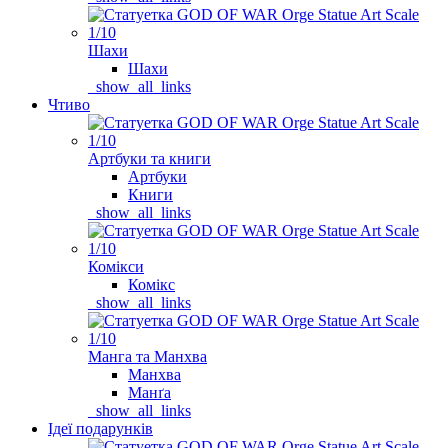
Шахи
Шахи
_show_all_links
Чтиво
Артбуки та книги
Артбуки
Книги
_show_all_links
Комікси
Комікс
_show_all_links
Манга та Манхва
Манхва
Манґа
_show_all_links
Ідеї подарунків