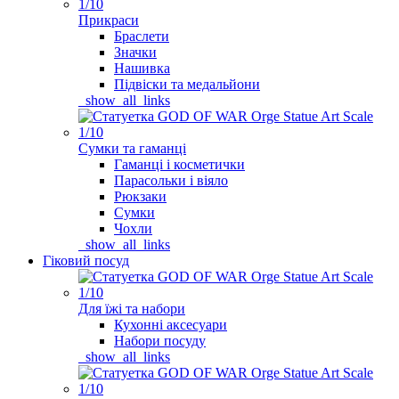
Прикраси
Браслети
Значки
Нашивка
Підвіски та медальйони
_show_all_links
Сумки та гаманці
Гаманці і косметички
Парасольки і віяло
Рюкзаки
Сумки
Чохли
_show_all_links
Гіковий посуд
Для їжі та набори
Кухонні аксесуари
Набори посуду
_show_all_links