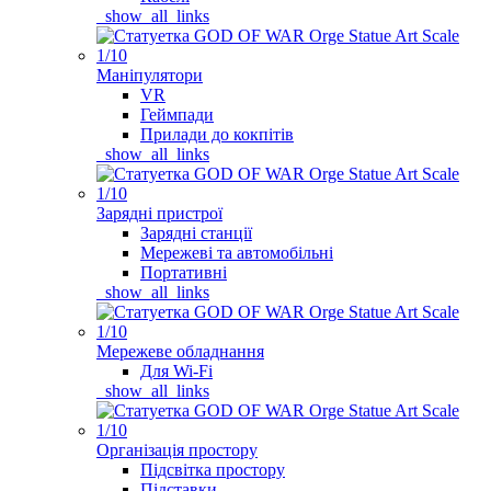
_show_all_links
Маніпулятори
VR
Геймпади
Прилади до кокпітів
_show_all_links
Зарядні пристрої
Зарядні станції
Мережеві та автомобільні
Портативні
_show_all_links
Мережеве обладнання
Для Wi-Fi
_show_all_links
Організація простору
Підсвітка простору
Підставки