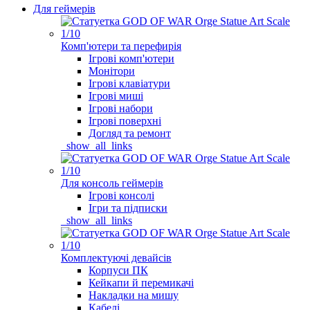
Для геймерів
Комп'ютери та перефирія
Ігрові комп'ютери
Монітори
Ігрові клавіатури
Ігрові миші
Ігрові набори
Ігрові поверхні
Догляд та ремонт
_show_all_links
Для консоль геймерів
Ігрові консолі
Ігри та підписки
_show_all_links
Комплектуючі девайсів
Корпуси ПК
Кейкапи й перемикачі
Накладки на мишу
Кабелі