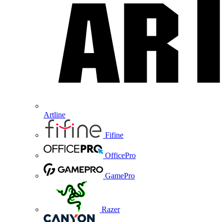
Artline
Fifine
OfficePro
GamePro
Razer