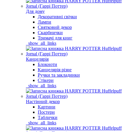
Для дому
Декоративні свічки
Лампи
Святковий декор
Скарбнички
Тримачі для книг
_show_all_links
Канцелярія
Блокноти
Канцелярія різне
Ручки та закладинки
Стікери
_show_all_links
Настінний декор
Картини
Постери
Таблички
_show_all_links