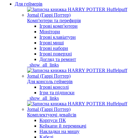
Для геймерів
Комп'ютери та перефирія
Ігрові комп'ютери
Монітори
Ігрові клавіатури
Ігрові миші
Ігрові набори
Ігрові поверхні
Догляд та ремонт
_show_all_links
Для консоль геймерів
Ігрові консолі
Ігри та підписки
_show_all_links
Комплектуючі девайсів
Корпуси ПК
Кейкапи й перемикачі
Накладки на мишу
Кабелі