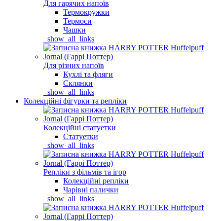
Для гарячих напоїв
Термокружки
Термоси
Чашки
_show_all_links
Для різних напоїв
Кухлі та фляги
Склянки
_show_all_links
Колекційні фігурки та репліки
Колекційні статуетки
Статуетки
_show_all_links
Репліки з фільмів та ігор
Колекційні репліки
Чарівні палички
_show_all_links