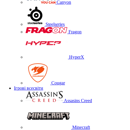
Canyon
Steelseries
Fragon
HyperX
Cougar
Ігрові всесвіти
Assasins Creed
Minecraft