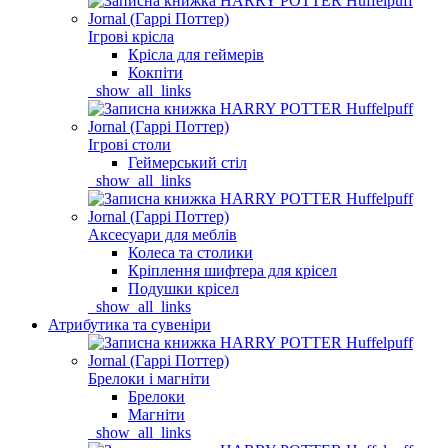
Ігрові крісла
Крісла для геймерів
Кокпіти
_show_all_links
Ігрові столи
Геймерський стіл
_show_all_links
Аксесуари для меблів
Колеса та столики
Кріплення шифтера для крісел
Подушки крісел
_show_all_links
Атрибутика та сувеніри
Брелоки і магніти
Брелоки
Магніти
_show_all_links