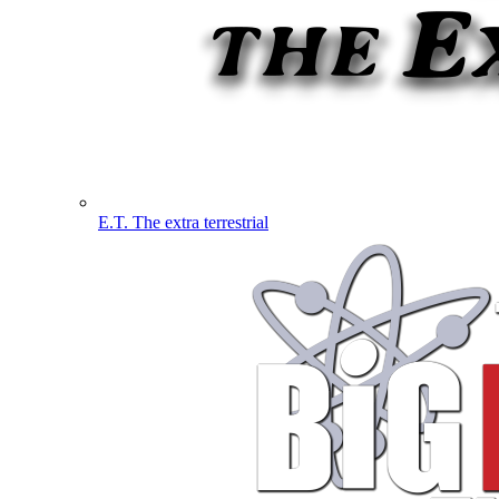
E.T. The extra terrestrial