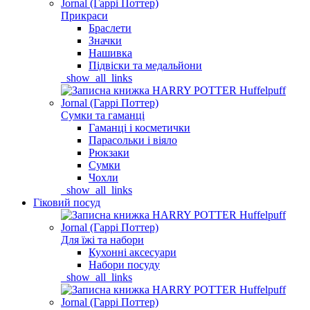
Прикраси
Браслети
Значки
Нашивка
Підвіски та медальйони
_show_all_links
Сумки та гаманці
Гаманці і косметички
Парасольки і віяло
Рюкзаки
Сумки
Чохли
_show_all_links
Гіковий посуд
Для їжі та набори
Кухонні аксесуари
Набори посуду
_show_all_links