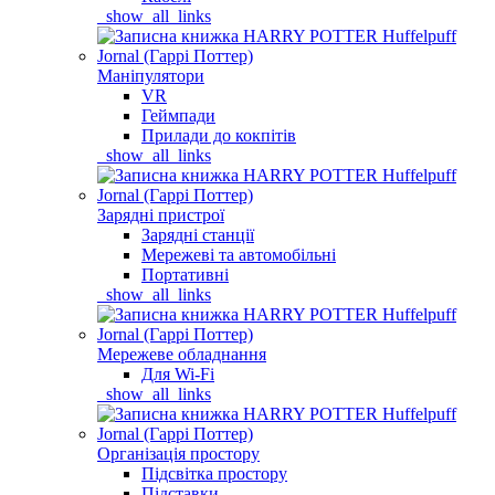
_show_all_links
Маніпулятори
VR
Геймпади
Прилади до кокпітів
_show_all_links
Зарядні пристрої
Зарядні станції
Мережеві та автомобільні
Портативні
_show_all_links
Мережеве обладнання
Для Wi-Fi
_show_all_links
Організація простору
Підсвітка простору
Підставки