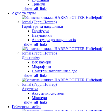
Тримачі
_show_all_links
Аудіо та стрім
Гарнітура та навушники
Гарнітури
Навушники
Аксесуари до навушників
_show_all_links
Для стріму
Веб камери
Мікрофони
Пристрій захоплення відео
_show_all_links
Акустика
Акустичні системи
Мікшери
_show_all_links
Геймерські меблі