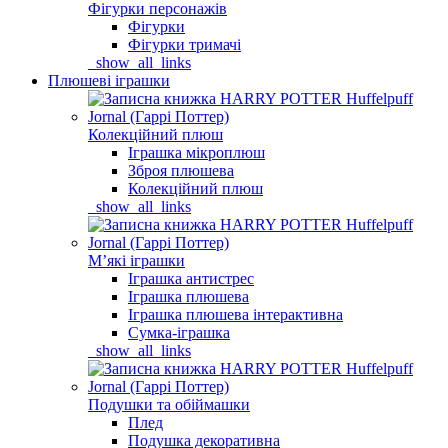
Фігурки персонажів
Фігурки
Фігурки тримачі
_show_all_links
Плюшеві іграшки
Колекційний плюш
Іграшка мікроплюш
Зброя плюшева
Колекційний плюш
_show_all_links
Мʼякі іграшки
Іграшка антистрес
Іграшка плюшева
Іграшка плюшева інтерактивна
Сумка-іграшка
_show_all_links
Подушки та обіймашки
Плед
Подушка декоративна