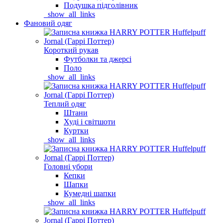
Подушка підголівник
_show_all_links
Фановий одяг
Короткий рукав
Футболки та джерсі
Поло
_show_all_links
Теплий одяг
Штани
Худі і світшоти
Куртки
_show_all_links
Головні убори
Кепки
Шапки
Кумедні шапки
_show_all_links