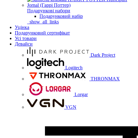
Подарункові набори
Подарунковий набір
_show_all_links
Уцінка
Подарунковий сертифікат
Усі товари
Девайси
Dark Project
Logitech
THRONMAX
Lorgar
VGN