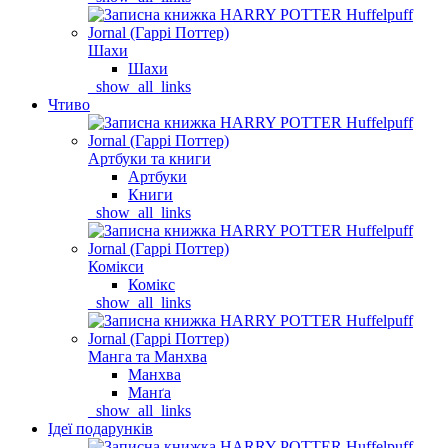
Шахи
Шахи
_show_all_links
Чтиво
Артбуки та книги
Артбуки
Книги
_show_all_links
Комікси
Комікс
_show_all_links
Манга та Манхва
Манхва
Манґа
_show_all_links
Ідеї подарунків