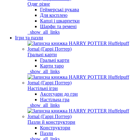
Одяг різне
Геймерські рукава
Для косплею
Капці і шкарпетки
Шарфи та ремені
_show_all_links
Ігри та пазли
Гральні карти
Гральні карти
Карти таро
_show_all_links
Настільні ігри
Аксесуари до гри
Настільна гра
_show_all_links
Пазли й конструктори
Конструктори
Пазли
_show_all_links