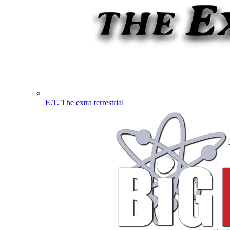
E.T. The extra terrestrial