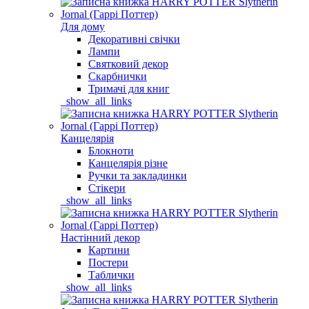
Для дому
Декоративні свічки
Лампи
Святковий декор
Скарбнички
Тримачі для книг
_show_all_links
Канцелярія
Блокноти
Канцелярія різне
Ручки та закладинки
Стікери
_show_all_links
Настінний декор
Картини
Постери
Таблички
_show_all_links