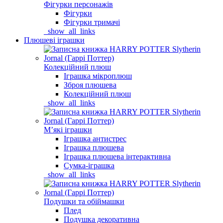
Фігурки персонажів
Фігурки
Фігурки тримачі
_show_all_links
Плюшеві іграшки
Колекційний плюш
Іграшка мікроплюш
Зброя плюшева
Колекційний плюш
_show_all_links
Мʼякі іграшки
Іграшка антистрес
Іграшка плюшева
Іграшка плюшева інтерактивна
Сумка-іграшка
_show_all_links
Подушки та обіймашки
Плед
Подушка декоративна