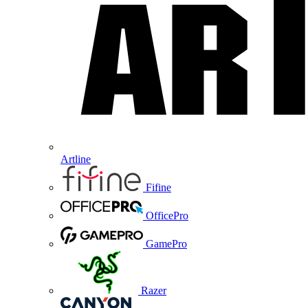
Artline
Fifine
OfficePro
GamePro
Razer