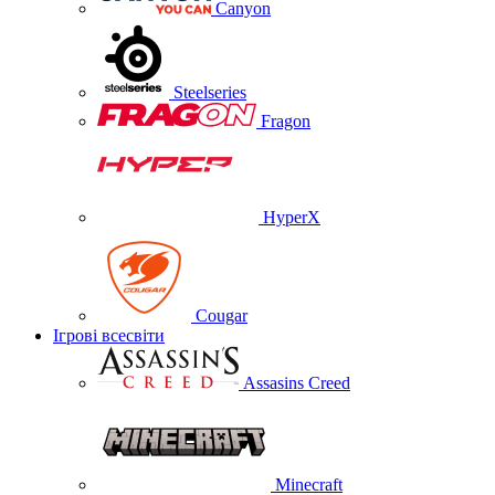
Canyon
Steelseries
Fragon
HyperX
Cougar
Ігрові всесвіти
Assasins Creed
Minecraft