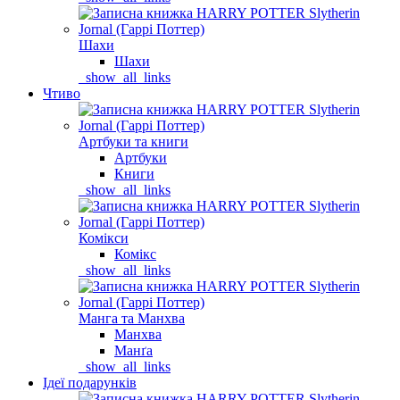
Шахи
Шахи
_show_all_links
Чтиво
Артбуки та книги
Артбуки
Книги
_show_all_links
Комікси
Комікс
_show_all_links
Манга та Манхва
Манхва
Манґа
_show_all_links
Ідеї подарунків