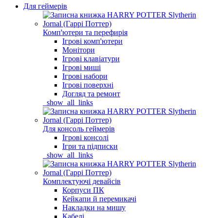
Для геймерів
Комп'ютери та перефирія
Ігрові комп'ютери
Монітори
Ігрові клавіатури
Ігрові миші
Ігрові набори
Ігрові поверхні
Догляд та ремонт
_show_all_links
Для консоль геймерів
Ігрові консолі
Ігри та підписки
_show_all_links
Комплектуючі девайсів
Корпуси ПК
Кейкапи й перемикачі
Накладки на мишу
Кабелі