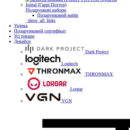
Подарункові набори
Подарунковий набір
_show_all_links
Уцінка
Подарунковий сертифікат
Усі товари
Девайси
Dark Project
Logitech
THRONMAX
Lorgar
VGN