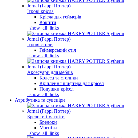
Ігрові крісла
Крісла для геймерів
Кокпіти
_show_all_links
Ігрові столи
Геймерський стіл
_show_all_links
Аксесуари для меблів
Колеса та столики
Кріплення шифтера для крісел
Подушки крісел
_show_all_links
Атрибутика та сувеніри
Брелоки і магніти
Брелоки
Магніти
_show_all_links