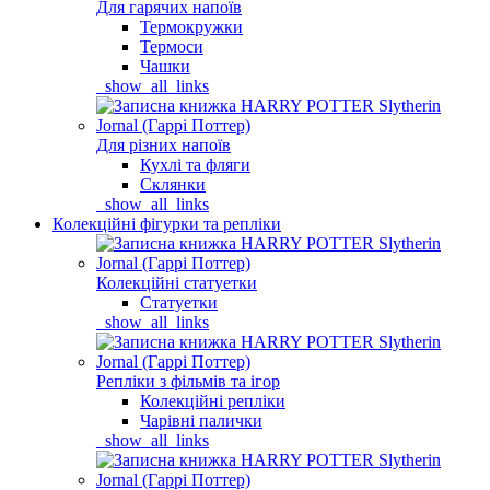
Для гарячих напоїв
Термокружки
Термоси
Чашки
_show_all_links
Для різних напоїв
Кухлі та фляги
Склянки
_show_all_links
Колекційні фігурки та репліки
Колекційні статуетки
Статуетки
_show_all_links
Репліки з фільмів та ігор
Колекційні репліки
Чарівні палички
_show_all_links