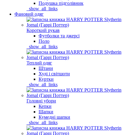
Подушка підголівник
_show_all_links
Фановий одяг
Короткий рукав
Футболки та джерсі
Поло
_show_all_links
Теплий одяг
Штани
Худі і світшоти
Куртки
_show_all_links
Головні убори
Кепки
Шапки
Кумедні шапки
_show_all_links