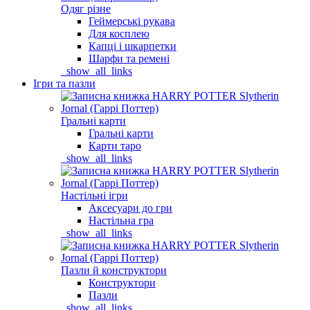
Одяг різне
Геймерські рукава
Для косплею
Капці і шкарпетки
Шарфи та ремені
_show_all_links
Ігри та пазли
Гральні карти
Гральні карти
Карти таро
_show_all_links
Настільні ігри
Аксесуари до гри
Настільна гра
_show_all_links
Пазли й конструктори
Конструктори
Пазли
_show_all_links