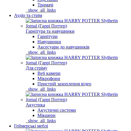
Тримачі
_show_all_links
Аудіо та стрім
Гарнітура та навушники
Гарнітури
Навушники
Аксесуари до навушників
_show_all_links
Для стріму
Веб камери
Мікрофони
Пристрій захоплення відео
_show_all_links
Акустика
Акустичні системи
Мікшери
_show_all_links
Геймерські меблі