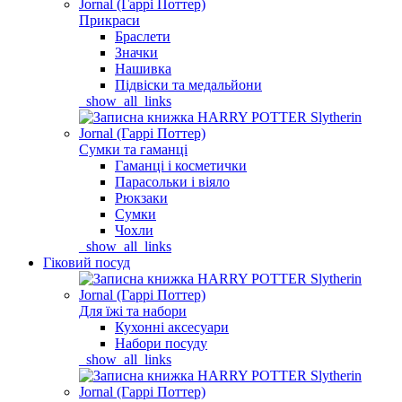
Прикраси
Браслети
Значки
Нашивка
Підвіски та медальйони
_show_all_links
Сумки та гаманці
Гаманці і косметички
Парасольки і віяло
Рюкзаки
Сумки
Чохли
_show_all_links
Гіковий посуд
Для їжі та набори
Кухонні аксесуари
Набори посуду
_show_all_links