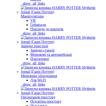
_show_all_links
Маніпулятори
VR
Геймпади
Прилади до кокпітів
_show_all_links
Зарядні пристрої
Зарядні станції
Мережеві та автомобільні
Портативні
_show_all_links
Мережеве обладнання
Для Wi-Fi
_show_all_links
Організація простору
Підсвітка простору
Підставки