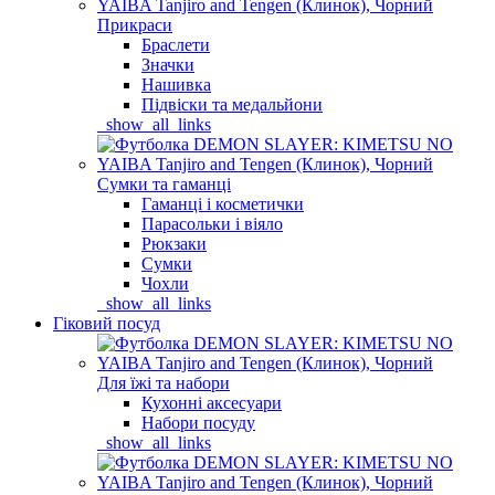
Прикраси
Браслети
Значки
Нашивка
Підвіски та медальйони
_show_all_links
Сумки та гаманці
Гаманці і косметички
Парасольки і віяло
Рюкзаки
Сумки
Чохли
_show_all_links
Гіковий посуд
Для їжі та набори
Кухонні аксесуари
Набори посуду
_show_all_links