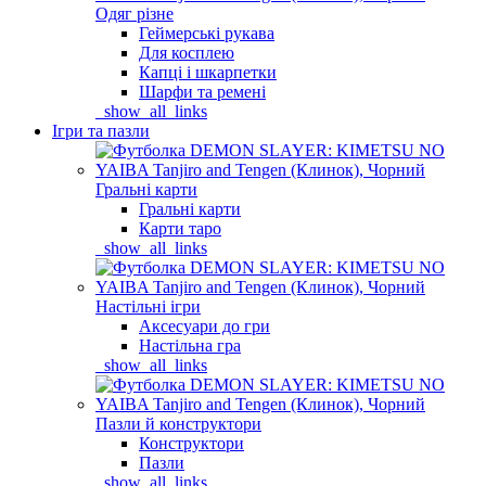
Одяг різне
Геймерські рукава
Для косплею
Капці і шкарпетки
Шарфи та ремені
_show_all_links
Ігри та пазли
Гральні карти
Гральні карти
Карти таро
_show_all_links
Настільні ігри
Аксесуари до гри
Настільна гра
_show_all_links
Пазли й конструктори
Конструктори
Пазли
_show_all_links