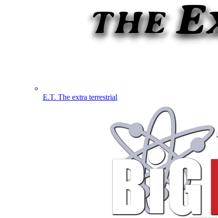
E.T. The extra terrestrial