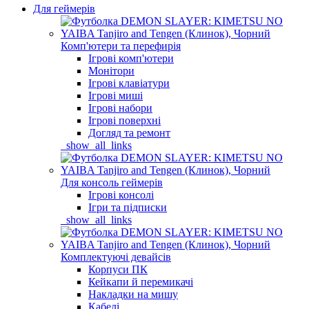
Для геймерів
Комп'ютери та перефирія
Ігрові комп'ютери
Монітори
Ігрові клавіатури
Ігрові миші
Ігрові набори
Ігрові поверхні
Догляд та ремонт
_show_all_links
Для консоль геймерів
Ігрові консолі
Ігри та підписки
_show_all_links
Комплектуючі девайсів
Корпуси ПК
Кейкапи й перемикачі
Накладки на мишу
Кабелі