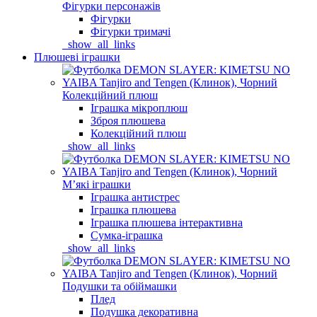
Фігурки персонажів
Фігурки
Фігурки тримачі
_show_all_links
Плюшеві іграшки
Колекційний плюш
Іграшка мікроплюш
Зброя плюшева
Колекційний плюш
_show_all_links
Мʼякі іграшки
Іграшка антистрес
Іграшка плюшева
Іграшка плюшева інтерактивна
Сумка-іграшка
_show_all_links
Подушки та обіймашки
Плед
Подушка декоративна