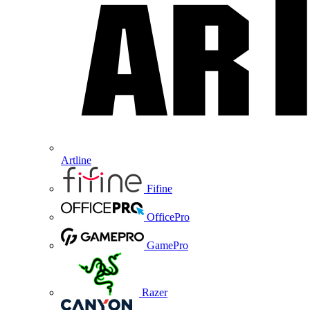
Artline
Fifine
OfficePro
GamePro
Razer