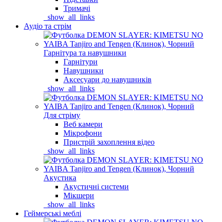
Тримачі
_show_all_links
Аудіо та стрім
Гарнітура та навушники
Гарнітури
Навушники
Аксесуари до навушників
_show_all_links
Для стріму
Веб камери
Мікрофони
Пристрій захоплення відео
_show_all_links
Акустика
Акустичні системи
Мікшери
_show_all_links
Геймерські меблі