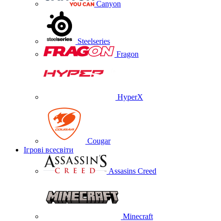
Canyon
Steelseries
Fragon
HyperX
Cougar
Ігрові всесвіти
Assasins Creed
Minecraft