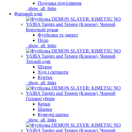
Подушка підголівник
_show_all_links
Фановий одяг
Короткий рукав
Футболки та джерсі
Поло
_show_all_links
Теплий одяг
Штани
Худі і світшоти
Куртки
_show_all_links
Головні убори
Кепки
Шапки
Кумедні шапки
_show_all_links