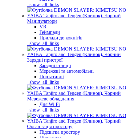
_show_all_links
Маніпулятори
VR
Геймпади
Прилади до кокпітів
_show_all_links
Зарядні пристрої
Зарядні станції
Мережеві та автомобільні
Портативні
_show_all_links
Мережеве обладнання
Для Wi-Fi
_show_all_links
Організація простору
Підсвітка простору
Підставки