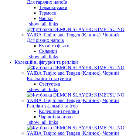
Для гарячих напоїв
Термокружки
Термоси
Чашки
_show_all_links
Для різних напоїв
Кухлі та фляги
Склянки
_show_all_links
Колекційні фігурки та репліки
Колекційні статуетки
Статуетки
_show_all_links
Репліки з фільмів та ігор
Колекційні репліки
Чарівні палички
_show_all_links