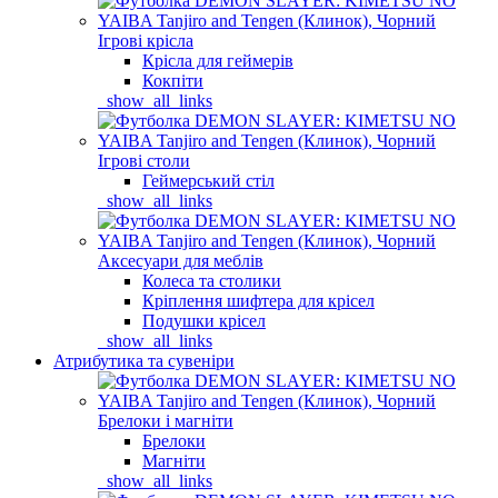
Ігрові крісла
Крісла для геймерів
Кокпіти
_show_all_links
Ігрові столи
Геймерський стіл
_show_all_links
Аксесуари для меблів
Колеса та столики
Кріплення шифтера для крісел
Подушки крісел
_show_all_links
Атрибутика та сувеніри
Брелоки і магніти
Брелоки
Магніти
_show_all_links