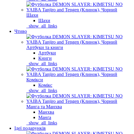
Шахи
Шахи
_show_all_links
Чтиво
Артбуки та книги
Артбуки
Книги
_show_all_links
Комікси
Комікс
_show_all_links
Манга та Манхва
Манхва
Манґа
_show_all_links
Ідеї подарунків