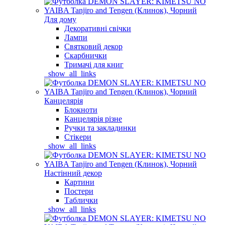
Для дому
Декоративні свічки
Лампи
Святковий декор
Скарбнички
Тримачі для книг
_show_all_links
Канцелярія
Блокноти
Канцелярія різне
Ручки та закладинки
Стікери
_show_all_links
Настінний декор
Картини
Постери
Таблички
_show_all_links