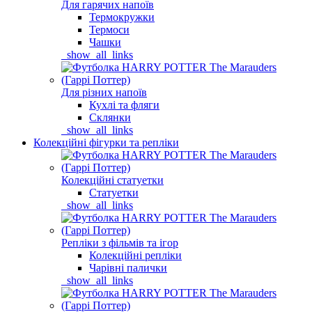
Для гарячих напоїв
Термокружки
Термоси
Чашки
_show_all_links
Для різних напоїв
Кухлі та фляги
Склянки
_show_all_links
Колекційні фігурки та репліки
Колекційні статуетки
Статуетки
_show_all_links
Репліки з фільмів та ігор
Колекційні репліки
Чарівні палички
_show_all_links