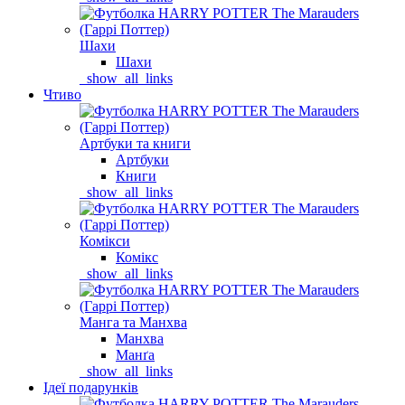
Шахи
Шахи
_show_all_links
Чтиво
Артбуки та книги
Артбуки
Книги
_show_all_links
Комікси
Комікс
_show_all_links
Манга та Манхва
Манхва
Манґа
_show_all_links
Ідеї подарунків