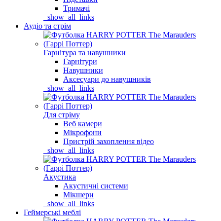
Тримачі
_show_all_links
Аудіо та стрім
Гарнітура та навушники
Гарнітури
Навушники
Аксесуари до навушників
_show_all_links
Для стріму
Веб камери
Мікрофони
Пристрій захоплення відео
_show_all_links
Акустика
Акустичні системи
Мікшери
_show_all_links
Геймерські меблі