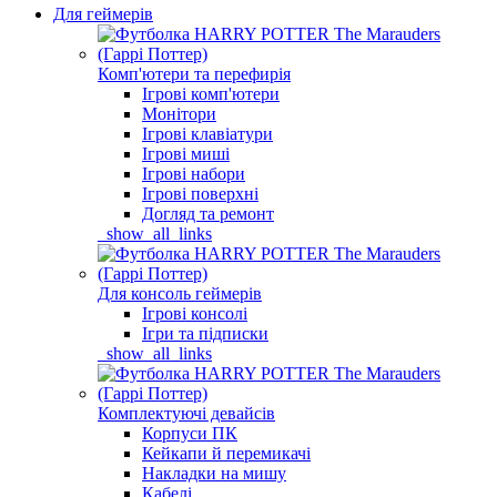
Для геймерів
Комп'ютери та перефирія
Ігрові комп'ютери
Монітори
Ігрові клавіатури
Ігрові миші
Ігрові набори
Ігрові поверхні
Догляд та ремонт
_show_all_links
Для консоль геймерів
Ігрові консолі
Ігри та підписки
_show_all_links
Комплектуючі девайсів
Корпуси ПК
Кейкапи й перемикачі
Накладки на мишу
Кабелі