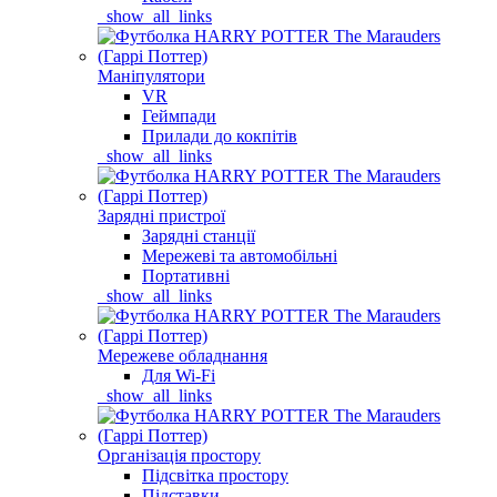
_show_all_links
Маніпулятори
VR
Геймпади
Прилади до кокпітів
_show_all_links
Зарядні пристрої
Зарядні станції
Мережеві та автомобільні
Портативні
_show_all_links
Мережеве обладнання
Для Wi-Fi
_show_all_links
Організація простору
Підсвітка простору
Підставки