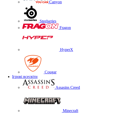
Canyon
Steelseries
Fragon
HyperX
Cougar
Ігрові всесвіти
Assasins Creed
Minecraft