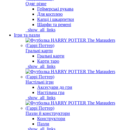
Одяг різне
Геймерські рукава
Для косплею
Капці і шкарпетки
Шарфи та ремені
_show_all_links
Ігри та пазли
Гральні карти
Гральні карти
Карти таро
_show_all_links
Настільні ігри
Аксесуари до гри
Настільна гра
_show_all_links
Пазли й конструктори
Конструктори
Пазли
_show_all_links