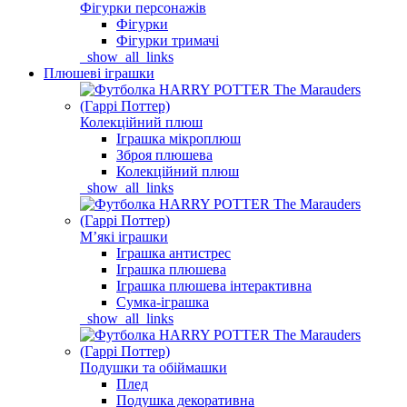
Фігурки персонажів
Фігурки
Фігурки тримачі
_show_all_links
Плюшеві іграшки
Колекційний плюш
Іграшка мікроплюш
Зброя плюшева
Колекційний плюш
_show_all_links
Мʼякі іграшки
Іграшка антистрес
Іграшка плюшева
Іграшка плюшева інтерактивна
Сумка-іграшка
_show_all_links
Подушки та обіймашки
Плед
Подушка декоративна