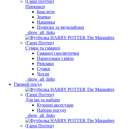
Прикраси
Браслети
Значки
Нашивка
Підвіски та медальйони
_show_all_links
Сумки та гаманці
Гаманці і косметички
Парасольки і віяло
Рюкзаки
Сумки
Чохли
_show_all_links
Гіковий посуд
Для їжі та набори
Кухонні аксесуари
Набори посуду
_show_all_links