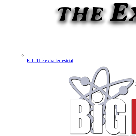
E.T. The extra terrestrial