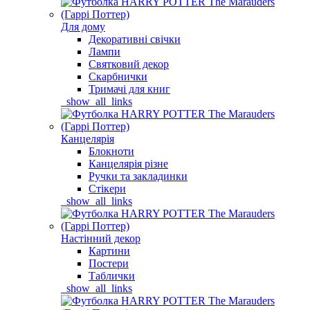
Для дому
Декоративні свічки
Лампи
Святковий декор
Скарбнички
Тримачі для книг
_show_all_links
Канцелярія
Блокноти
Канцелярія різне
Ручки та закладинки
Стікери
_show_all_links
Настінний декор
Картини
Постери
Таблички
_show_all_links