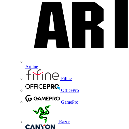
Artline
Fifine
OfficePro
GamePro
Razer