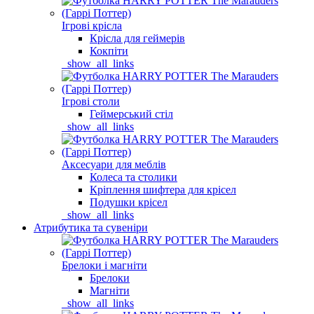
Ігрові крісла
Крісла для геймерів
Кокпіти
_show_all_links
Ігрові столи
Геймерський стіл
_show_all_links
Аксесуари для меблів
Колеса та столики
Кріплення шифтера для крісел
Подушки крісел
_show_all_links
Атрибутика та сувеніри
Брелоки і магніти
Брелоки
Магніти
_show_all_links