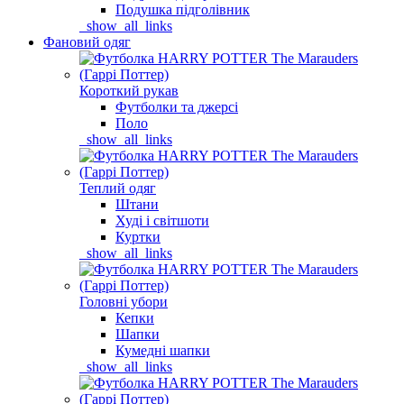
Подушка підголівник
_show_all_links
Фановий одяг
Короткий рукав
Футболки та джерсі
Поло
_show_all_links
Теплий одяг
Штани
Худі і світшоти
Куртки
_show_all_links
Головні убори
Кепки
Шапки
Кумедні шапки
_show_all_links