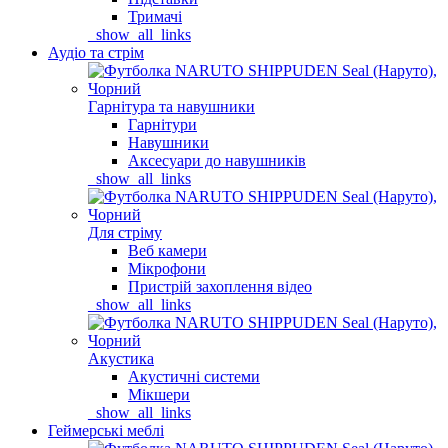
Тримачі
_show_all_links
Аудіо та стрім
Гарнітура та навушники
Гарнітури
Навушники
Аксесуари до навушників
_show_all_links
Для стріму
Веб камери
Мікрофони
Пристрій захоплення відео
_show_all_links
Акустика
Акустичні системи
Мікшери
_show_all_links
Геймерські меблі