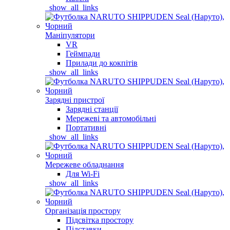
_show_all_links
Маніпулятори
VR
Геймпади
Прилади до кокпітів
_show_all_links
Зарядні пристрої
Зарядні станції
Мережеві та автомобільні
Портативні
_show_all_links
Мережеве обладнання
Для Wi-Fi
_show_all_links
Організація простору
Підсвітка простору
Підставки