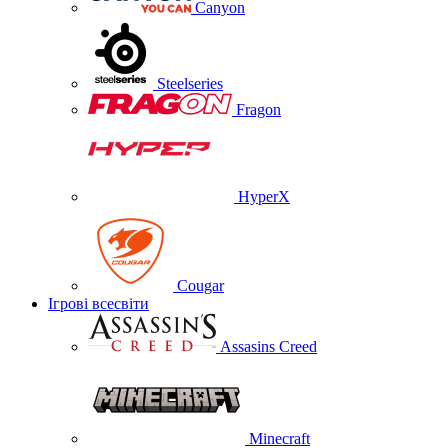
Canyon
Steelseries
Fragon
HyperX
Cougar
Ігрові всесвіти
Assasins Creed
Minecraft