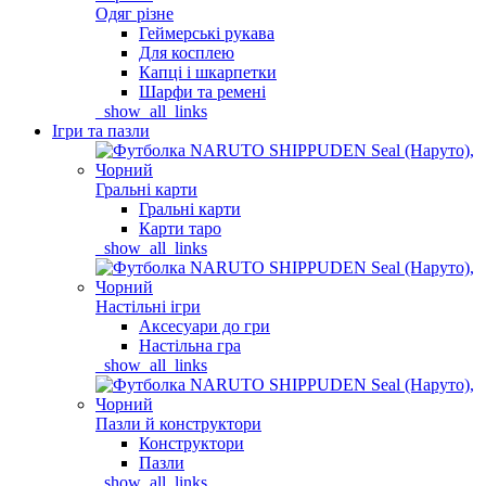
Одяг різне
Геймерські рукава
Для косплею
Капці і шкарпетки
Шарфи та ремені
_show_all_links
Ігри та пазли
Гральні карти
Гральні карти
Карти таро
_show_all_links
Настільні ігри
Аксесуари до гри
Настільна гра
_show_all_links
Пазли й конструктори
Конструктори
Пазли
_show_all_links