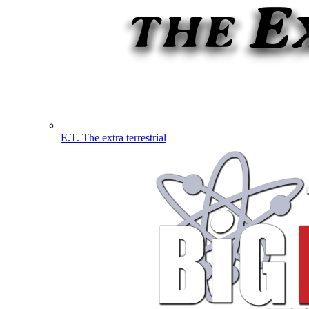
E.T. The extra terrestrial