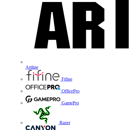
Artline
Fifine
OfficePro
GamePro
Razer