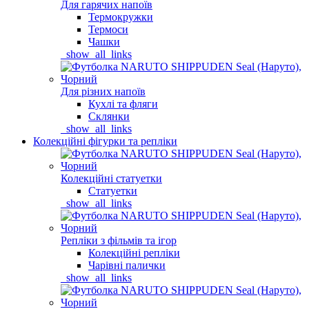
Для гарячих напоїв
Термокружки
Термоси
Чашки
_show_all_links
Для різних напоїв
Кухлі та фляги
Склянки
_show_all_links
Колекційні фігурки та репліки
Колекційні статуетки
Статуетки
_show_all_links
Репліки з фільмів та ігор
Колекційні репліки
Чарівні палички
_show_all_links