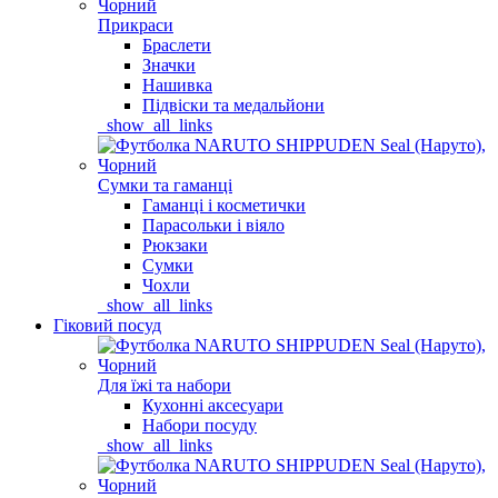
Прикраси
Браслети
Значки
Нашивка
Підвіски та медальйони
_show_all_links
Сумки та гаманці
Гаманці і косметички
Парасольки і віяло
Рюкзаки
Сумки
Чохли
_show_all_links
Гіковий посуд
Для їжі та набори
Кухонні аксесуари
Набори посуду
_show_all_links