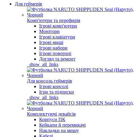
Для геймерів
Комп'ютери та перефирія
Ігрові комп'ютери
Монітори
Ігрові клавіатури
Ігрові миші
Ігрові набори
Ігрові поверхні
Догляд та ремонт
_show_all_links
Для консоль геймерів
Ігрові консолі
Ігри та підписки
_show_all_links
Комплектуючі девайсів
Корпуси ПК
Кейкапи й перемикачі
Накладки на мишу
Кабелі