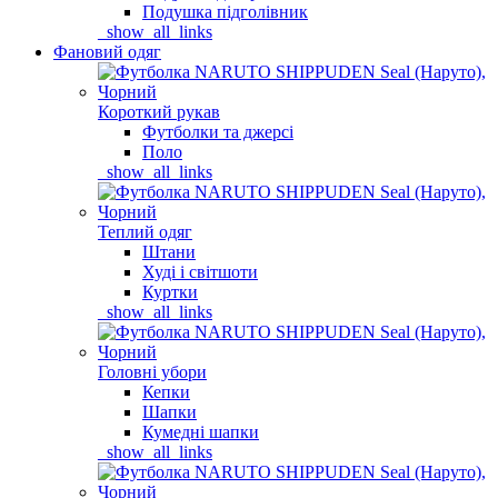
Подушка підголівник
_show_all_links
Фановий одяг
Короткий рукав
Футболки та джерсі
Поло
_show_all_links
Теплий одяг
Штани
Худі і світшоти
Куртки
_show_all_links
Головні убори
Кепки
Шапки
Кумедні шапки
_show_all_links