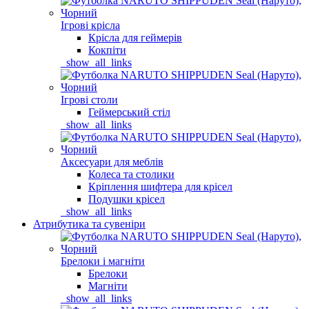
Ігрові крісла
Крісла для геймерів
Кокпіти
_show_all_links
Ігрові столи
Геймерський стіл
_show_all_links
Аксесуари для меблів
Колеса та столики
Кріплення шифтера для крісел
Подушки крісел
_show_all_links
Атрибутика та сувеніри
Брелоки і магніти
Брелоки
Магніти
_show_all_links