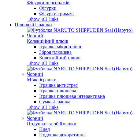
Фігурки персонажів
Фігурки
Фігурки тримачі
_show_all_links
Плюшеві іграшки
Колекційний плюш
Іграшка мікроплюш
Зброя плюшева
Колекційний плюш
_show_all_links
Мʼякі іграшки
Іграшка антистрес
Іграшка плюшева
Іграшка плюшева інтерактивна
Сумка-іграшка
_show_all_links
Подушки та обіймашки
Плед
Подушка декоративна