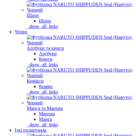
Шахи
Шахи
_show_all_links
Чтиво
Артбуки та книги
Артбуки
Книги
_show_all_links
Комікси
Комікс
_show_all_links
Манга та Манхва
Манхва
Манґа
_show_all_links
Ідеї подарунків