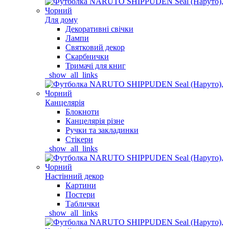
Для дому
Декоративні свічки
Лампи
Святковий декор
Скарбнички
Тримачі для книг
_show_all_links
Канцелярія
Блокноти
Канцелярія різне
Ручки та закладинки
Стікери
_show_all_links
Настінний декор
Картини
Постери
Таблички
_show_all_links