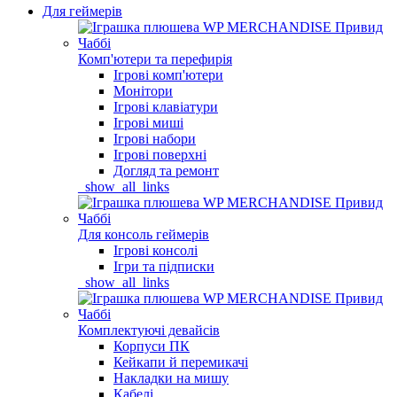
Для геймерів
Комп'ютери та перефирія
Ігрові комп'ютери
Монітори
Ігрові клавіатури
Ігрові миші
Ігрові набори
Ігрові поверхні
Догляд та ремонт
_show_all_links
Для консоль геймерів
Ігрові консолі
Ігри та підписки
_show_all_links
Комплектуючі девайсів
Корпуси ПК
Кейкапи й перемикачі
Накладки на мишу
Кабелі