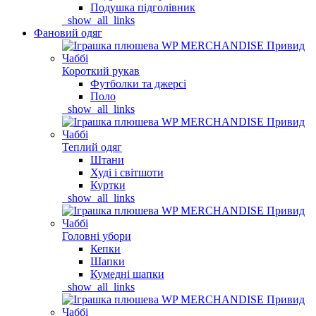
Подушка підголівник
_show_all_links
Фановий одяг
Короткий рукав
Футболки та джерсі
Поло
_show_all_links
Теплий одяг
Штани
Худі і світшоти
Куртки
_show_all_links
Головні убори
Кепки
Шапки
Кумедні шапки
_show_all_links