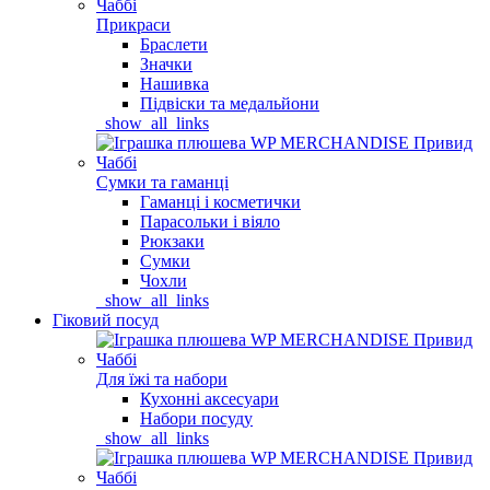
Прикраси
Браслети
Значки
Нашивка
Підвіски та медальйони
_show_all_links
Сумки та гаманці
Гаманці і косметички
Парасольки і віяло
Рюкзаки
Сумки
Чохли
_show_all_links
Гіковий посуд
Для їжі та набори
Кухонні аксесуари
Набори посуду
_show_all_links