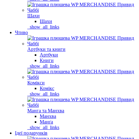
Шахи
Шахи
_show_all_links
Чтиво
Артбуки та книги
Артбуки
Книги
_show_all_links
Комікси
Комікс
_show_all_links
Манга та Манхва
Манхва
Манґа
_show_all_links
Ідеї подарунків