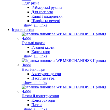
Одяг різне
Геймерські рукава
Для косплею
Капці і шкарпетки
Шарфи та ремені
_show_all_links
Ігри та пазли
Гральні карти
Гральні карти
Карти таро
_show_all_links
Настільні ігри
Аксесуари до гри
Настільна гра
_show_all_links
Пазли й конструктори
Конструктори
Пазли
_show_all_links