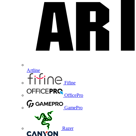
Artline
Fifine
OfficePro
GamePro
Razer