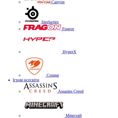
Canyon
Steelseries
Fragon
HyperX
Cougar
Ігрові всесвіти
Assasins Creed
Minecraft