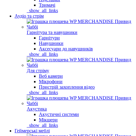
Тримачі
_show_all_links
Аудіо та стрім
Гарнітура та навушники
Гарнітури
Навушники
Аксесуари до навушників
_show_all_links
Для стріму
Веб камери
Мікрофони
Пристрій захоплення відео
_show_all_links
Акустика
Акустичні системи
Мікшери
_show_all_links
Геймерські меблі