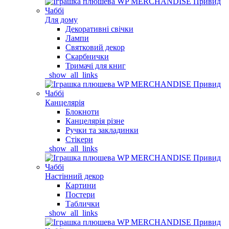
Для дому
Декоративні свічки
Лампи
Святковий декор
Скарбнички
Тримачі для книг
_show_all_links
Канцелярія
Блокноти
Канцелярія різне
Ручки та закладинки
Стікери
_show_all_links
Настінний декор
Картини
Постери
Таблички
_show_all_links