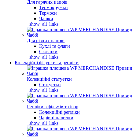
Для гарячих напоїв
Термокружки
Термоси
Чашки
_show_all_links
Для різних напоїв
Кухлі та фляги
Склянки
_show_all_links
Колекційні фігурки та репліки
Колекційні статуетки
Статуетки
_show_all_links
Репліки з фільмів та ігор
Колекційні репліки
Чарівні палички
_show_all_links