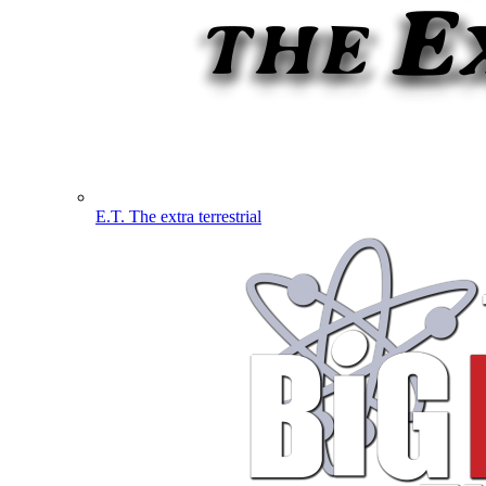
E.T. The extra terrestrial