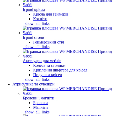
Ігрові крісла
Крісла для геймерів
Кокпіти
_show_all_links
Ігрові столи
Геймерський стіл
_show_all_links
Аксесуари для меблів
Колеса та столики
Кріплення шифтера для крісел
Подушки крісел
_show_all_links
Атрибутика та сувеніри
Брелоки і магніти
Брелоки
Магніти
_show_all_links