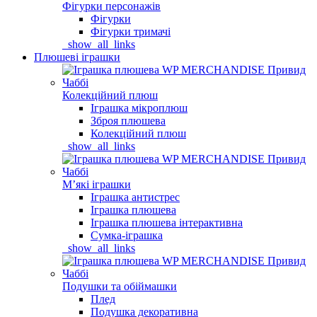
Фігурки персонажів
Фігурки
Фігурки тримачі
_show_all_links
Плюшеві іграшки
Колекційний плюш
Іграшка мікроплюш
Зброя плюшева
Колекційний плюш
_show_all_links
Мʼякі іграшки
Іграшка антистрес
Іграшка плюшева
Іграшка плюшева інтерактивна
Сумка-іграшка
_show_all_links
Подушки та обіймашки
Плед
Подушка декоративна