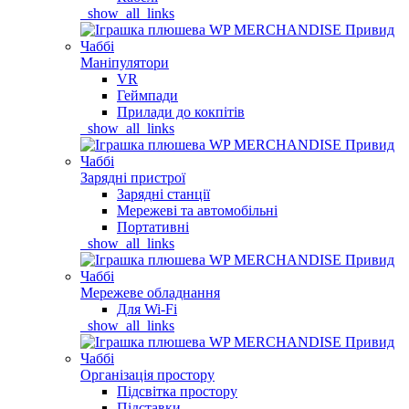
_show_all_links
Маніпулятори
VR
Геймпади
Прилади до кокпітів
_show_all_links
Зарядні пристрої
Зарядні станції
Мережеві та автомобільні
Портативні
_show_all_links
Мережеве обладнання
Для Wi-Fi
_show_all_links
Організація простору
Підсвітка простору
Підставки