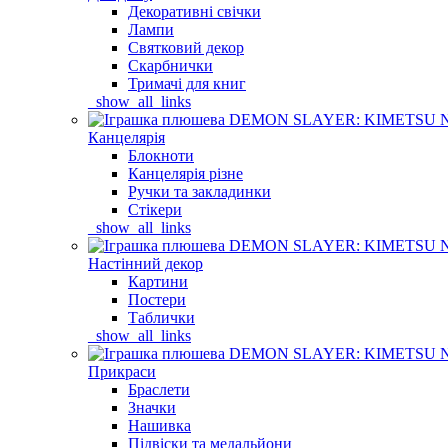
Декоративні свічки
Лампи
Святковий декор
Скарбнички
Тримачі для книг
_show_all_links
Канцелярія
Блокноти
Канцелярія різне
Ручки та закладинки
Стікери
_show_all_links
Настінний декор
Картини
Постери
Таблички
_show_all_links
Прикраси
Браслети
Значки
Нашивка
Підвіски та медальйони