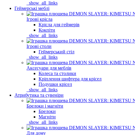
_show_all_links
Геймерські меблі
Ігрові крісла
Крісла для геймерів
Кокпіти
_show_all_links
Ігрові столи
Геймерський стіл
_show_all_links
Аксесуари для меблів
Колеса та столики
Кріплення шифтера для крісел
Подушки крісел
_show_all_links
Атрибутика та сувеніри
Брелоки і магніти
Брелоки
Магніти
_show_all_links
Для дому