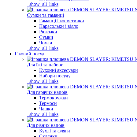
_show_all_links
Сумки та гаманці
Гаманці і косметички
Парасольки і віяло
Рюкзаки
Сумки
Чохли
_show_all_links
Гіковий посуд
Для їжі та набори
Кухонні аксесуари
Набори посуду
_show_all_links
Для гарячих напоїв
Термокружки
Термоси
Чашки
_show_all_links
Для різних напоїв
Кухлі та фляги
Склянки