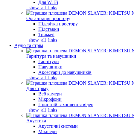
Для Wi-Fi
_show_all_links
Організація простору
Підсвітка простору
Підставки
Тримачі
_show_all_links
Аудіо та стрім
Гарнітура та навушники
Гарнітури
Навушники
Аксесуари до навушників
_show_all_links
Для стріму
Веб камери
Мікрофони
Пристрій захоплення відео
_show_all_links
Акустика
Акустичні системи
Мікшери