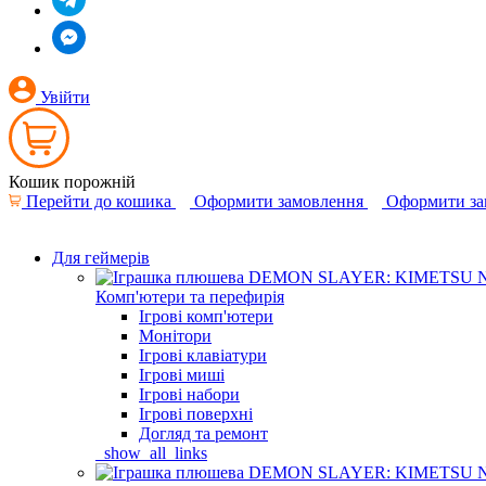
Увійти
Кошик порожній
Перейти до кошика
Оформити замовлення
Оформити за
Для геймерів
Комп'ютери та перефирія
Ігрові комп'ютери
Монітори
Ігрові клавіатури
Ігрові миші
Ігрові набори
Ігрові поверхні
Догляд та ремонт
_show_all_links