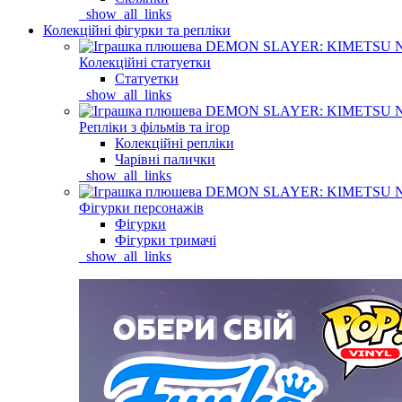
_show_all_links
Колекційні фігурки та репліки
Колекційні статуетки
Статуетки
_show_all_links
Репліки з фільмів та ігор
Колекційні репліки
Чарівні палички
_show_all_links
Фігурки персонажів
Фігурки
Фігурки тримачі
_show_all_links