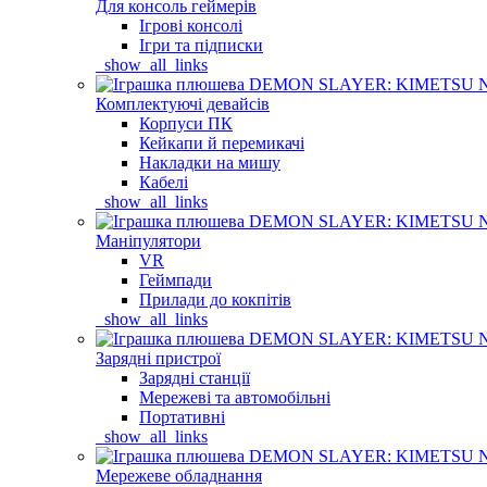
Для консоль геймерів
Ігрові консолі
Ігри та підписки
_show_all_links
Комплектуючі девайсів
Корпуси ПК
Кейкапи й перемикачі
Накладки на мишу
Кабелі
_show_all_links
Маніпулятори
VR
Геймпади
Прилади до кокпітів
_show_all_links
Зарядні пристрої
Зарядні станції
Мережеві та автомобільні
Портативні
_show_all_links
Мережеве обладнання