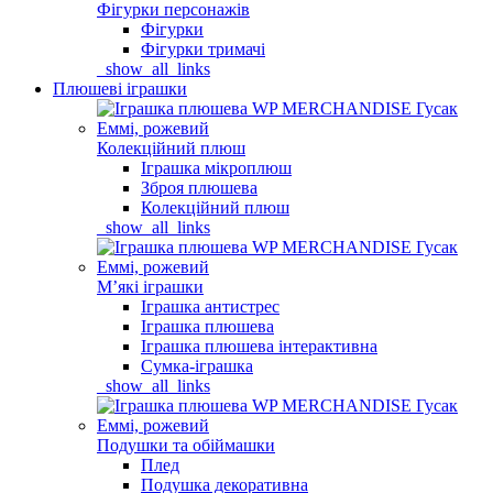
Фігурки персонажів
Фігурки
Фігурки тримачі
_show_all_links
Плюшеві іграшки
Колекційний плюш
Іграшка мікроплюш
Зброя плюшева
Колекційний плюш
_show_all_links
Мʼякі іграшки
Іграшка антистрес
Іграшка плюшева
Іграшка плюшева інтерактивна
Сумка-іграшка
_show_all_links
Подушки та обіймашки
Плед
Подушка декоративна