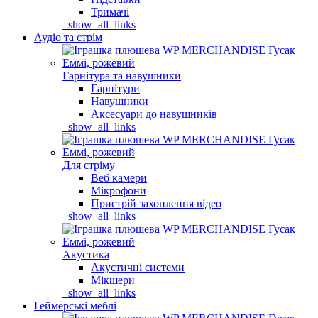
Тримачі
_show_all_links
Аудіо та стрім
Гарнітура та навушники
Гарнітури
Навушники
Аксесуари до навушників
_show_all_links
Для стріму
Веб камери
Мікрофони
Пристрій захоплення відео
_show_all_links
Акустика
Акустичні системи
Мікшери
_show_all_links
Геймерські меблі