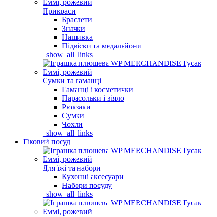
Прикраси
Браслети
Значки
Нашивка
Підвіски та медальйони
_show_all_links
Сумки та гаманці
Гаманці і косметички
Парасольки і віяло
Рюкзаки
Сумки
Чохли
_show_all_links
Гіковий посуд
Для їжі та набори
Кухонні аксесуари
Набори посуду
_show_all_links