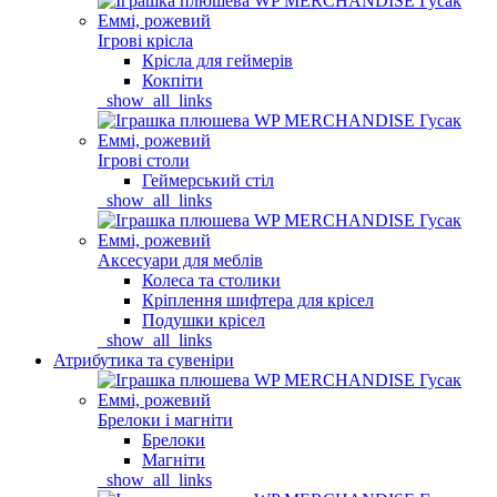
Ігрові крісла
Крісла для геймерів
Кокпіти
_show_all_links
Ігрові столи
Геймерський стіл
_show_all_links
Аксесуари для меблів
Колеса та столики
Кріплення шифтера для крісел
Подушки крісел
_show_all_links
Атрибутика та сувеніри
Брелоки і магніти
Брелоки
Магніти
_show_all_links