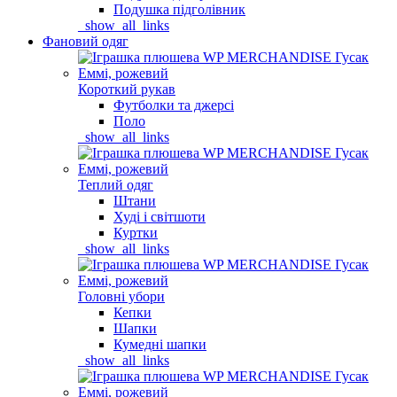
Подушка підголівник
_show_all_links
Фановий одяг
Короткий рукав
Футболки та джерсі
Поло
_show_all_links
Теплий одяг
Штани
Худі і світшоти
Куртки
_show_all_links
Головні убори
Кепки
Шапки
Кумедні шапки
_show_all_links