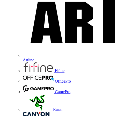
Artline
Fifine
OfficePro
GamePro
Razer