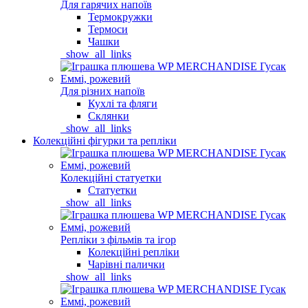
Для гарячих напоїв
Термокружки
Термоси
Чашки
_show_all_links
Для різних напоїв
Кухлі та фляги
Склянки
_show_all_links
Колекційні фігурки та репліки
Колекційні статуетки
Статуетки
_show_all_links
Репліки з фільмів та ігор
Колекційні репліки
Чарівні палички
_show_all_links