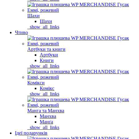
Шахи
Шахи
_show_all_links
Чтиво
Артбуки та книги
Артбуки
Книги
_show_all_links
Комікси
Комікс
_show_all_links
Манга та Манхва
Манхва
Манґа
_show_all_links
Ідеї подарунків