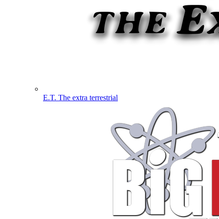
E.T. The extra terrestrial