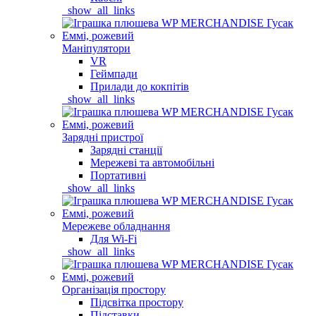
_show_all_links
Маніпулятори
VR
Геймпади
Прилади до кокпітів
_show_all_links
Зарядні пристрої
Зарядні станції
Мережеві та автомобільні
Портативні
_show_all_links
Мережеве обладнання
Для Wi-Fi
_show_all_links
Організація простору
Підсвітка простору
Підставки