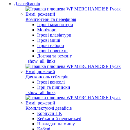
Для геймерів
Комп'ютери та перефирія
Ігрові комп'ютери
Монітори
Ігрові клавіатури
Ігрові миші
Ігрові набори
Ігрові поверхні
Догляд та ремонт
_show_all_links
Для консоль геймерів
Ігрові консолі
Ігри та підписки
_show_all_links
Комплектуючі девайсів
Корпуси ПК
Кейкапи й перемикачі
Накладки на мишу
Кабелі