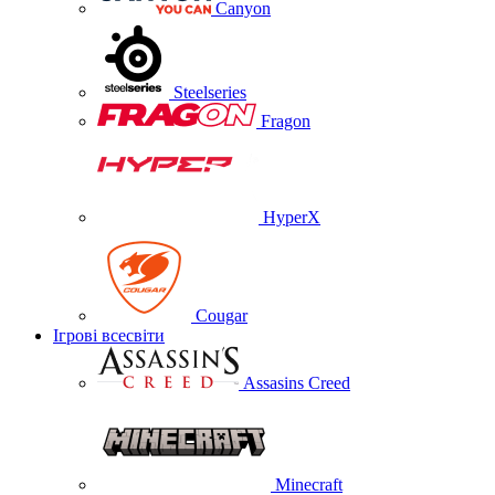
Canyon
Steelseries
Fragon
HyperX
Cougar
Ігрові всесвіти
Assasins Creed
Minecraft