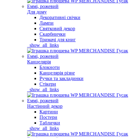
Для дому
Декоративні свічки
Лампи
Святковий декор
Скарбнички
Тримачі для книг
_show_all_links
Канцелярія
Блокноти
Канцелярія різне
Ручки та закладинки
Стікери
_show_all_links
Настінний декор
Картини
Постери
Таблички
_show_all_links