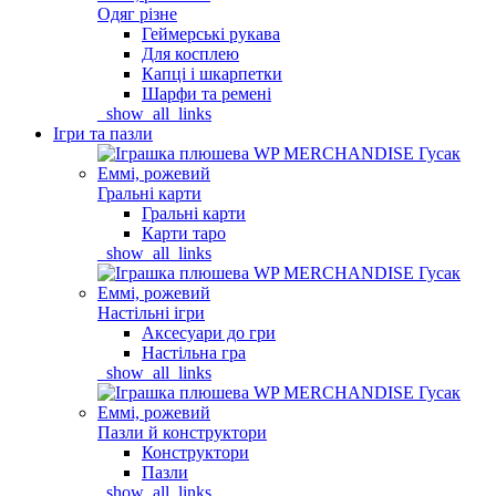
Одяг різне
Геймерські рукава
Для косплею
Капці і шкарпетки
Шарфи та ремені
_show_all_links
Ігри та пазли
Гральні карти
Гральні карти
Карти таро
_show_all_links
Настільні ігри
Аксесуари до гри
Настільна гра
_show_all_links
Пазли й конструктори
Конструктори
Пазли
_show_all_links