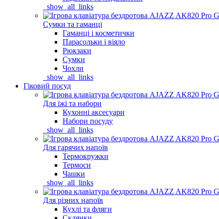
_show_all_links
Сумки та гаманці
Гаманці і косметички
Парасольки і віяло
Рюкзаки
Сумки
Чохли
_show_all_links
Гіковий посуд
Для їжі та набори
Кухонні аксесуари
Набори посуду
_show_all_links
Для гарячих напоїв
Термокружки
Термоси
Чашки
_show_all_links
Для різних напоїв
Кухлі та фляги
Склянки