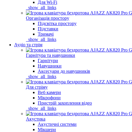
Для Wi-Fi
_show_all_links
Організація простору
Підсвітка простору
Підставки
Тримачі
_show_all_links
Аудіо та стрім
Гарнітура та навушники
Гарнітури
Навушники
Аксесуари до навушників
_show_all_links
Для стріму
Веб камери
Мікрофони
Пристрій захоплення відео
_show_all_links
Акустика
Акустичні системи
Мікшери