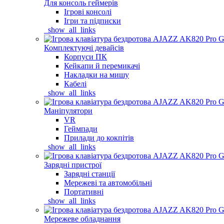
Для консоль геймерів
Ігрові консолі
Ігри та підписки
_show_all_links
Комплектуючі девайсів
Корпуси ПК
Кейкапи й перемикачі
Накладки на мишу
Кабелі
_show_all_links
Маніпулятори
VR
Геймпади
Прилади до кокпітів
_show_all_links
Зарядні пристрої
Зарядні станції
Мережеві та автомобільні
Портативні
_show_all_links
Мережеве обладнання