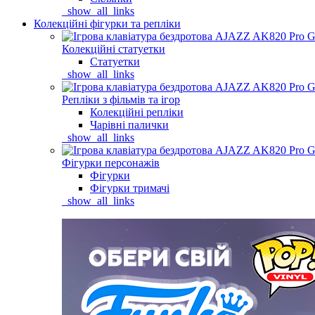
_show_all_links
Колекційні фігурки та репліки
Колекційні статуетки
Статуетки
_show_all_links
Репліки з фільмів та ігор
Колекційні репліки
Чарівні палички
_show_all_links
Фігурки персонажів
Фігурки
Фігурки тримачі
_show_all_links