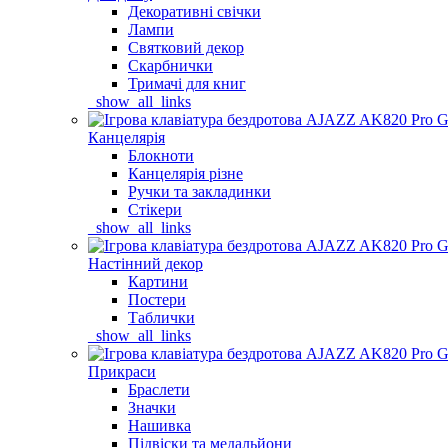
Декоративні свічки
Лампи
Святковий декор
Скарбнички
Тримачі для книг
_show_all_links
Канцелярія
Блокноти
Канцелярія різне
Ручки та закладинки
Стікери
_show_all_links
Настінний декор
Картини
Постери
Таблички
_show_all_links
Прикраси
Браслети
Значки
Нашивка
Підвіски та медальйони