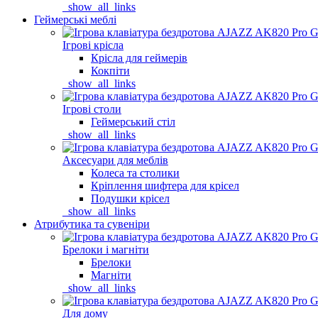
_show_all_links
Геймерські меблі
Ігрові крісла
Крісла для геймерів
Кокпіти
_show_all_links
Ігрові столи
Геймерський стіл
_show_all_links
Аксесуари для меблів
Колеса та столики
Кріплення шифтера для крісел
Подушки крісел
_show_all_links
Атрибутика та сувеніри
Брелоки і магніти
Брелоки
Магніти
_show_all_links
Для дому