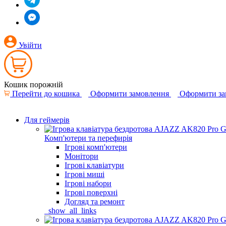
Увійти
Кошик порожній
Перейти до кошика
Оформити замовлення
Оформити за
Для геймерів
Комп'ютери та перефирія
Ігрові комп'ютери
Монітори
Ігрові клавіатури
Ігрові миші
Ігрові набори
Ігрові поверхні
Догляд та ремонт
_show_all_links