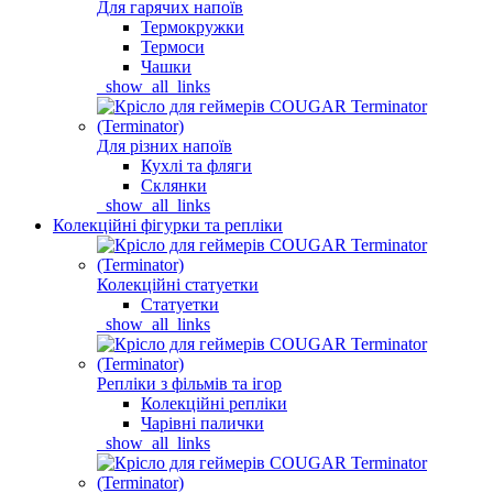
Для гарячих напоїв
Термокружки
Термоси
Чашки
_show_all_links
Для різних напоїв
Кухлі та фляги
Склянки
_show_all_links
Колекційні фігурки та репліки
Колекційні статуетки
Статуетки
_show_all_links
Репліки з фільмів та ігор
Колекційні репліки
Чарівні палички
_show_all_links