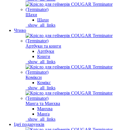
Шахи
Шахи
_show_all_links
Чтиво
Артбуки та книги
Артбуки
Книги
_show_all_links
Комікси
Комікс
_show_all_links
Манга та Манхва
Манхва
Манґа
_show_all_links
Ідеї подарунків