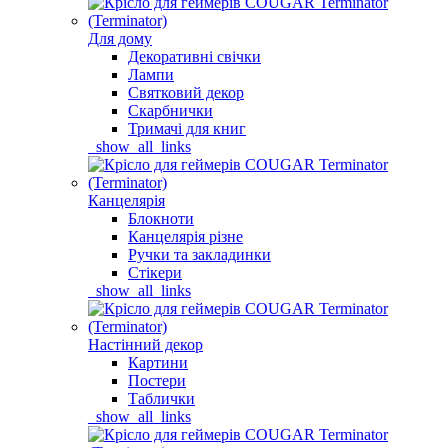
Для дому
Декоративні свічки
Лампи
Святковий декор
Скарбнички
Тримачі для книг
_show_all_links
Канцелярія
Блокноти
Канцелярія різне
Ручки та закладинки
Стікери
_show_all_links
Настінний декор
Картини
Постери
Таблички
_show_all_links