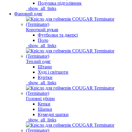
Подушка підголівник
_show_all_links
Фановий одяг
Короткий рукав
Футболки та джерсі
Поло
_show_all_links
Теплий одяг
Штани
Худі і світшоти
Куртки
_show_all_links
Головні убори
Кепки
Шапки
Кумедні шапки
_show_all_links