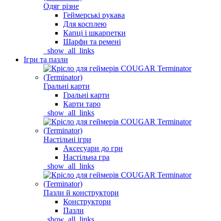
Одяг різне
Геймерські рукава
Для косплею
Капці і шкарпетки
Шарфи та ремені
_show_all_links
Ігри та пазли
Гральні карти
Гральні карти
Карти таро
_show_all_links
Настільні ігри
Аксесуари до гри
Настільна гра
_show_all_links
Пазли й конструктори
Конструктори
Пазли
_show_all_links