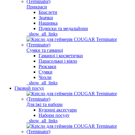
Прикраси
Браслети
Значки
Нашивка
Підвіски та медальйони
_show_all_links
Сумки та гаманці
Гаманці і косметички
Парасольки і віяло
Рюкзаки
Сумки
Чохли
_show_all_links
Гіковий посуд
Для їжі та набори
Кухонні аксесуари
Набори посуду
_show_all_links