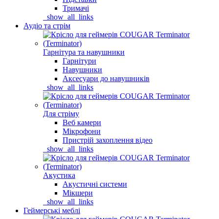
Тримачі
_show_all_links
Аудіо та стрім
Гарнітура та навушники
Гарнітури
Навушники
Аксесуари до навушників
_show_all_links
Для стріму
Веб камери
Мікрофони
Пристрій захоплення відео
_show_all_links
Акустика
Акустичні системи
Мікшери
_show_all_links
Геймерські меблі