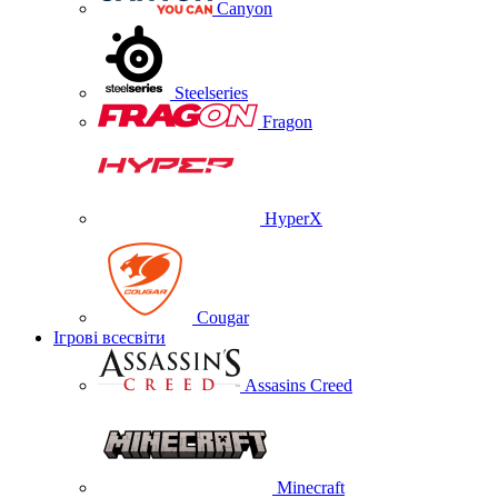
Canyon
Steelseries
Fragon
HyperX
Cougar
Ігрові всесвіти
Assasins Creed
Minecraft