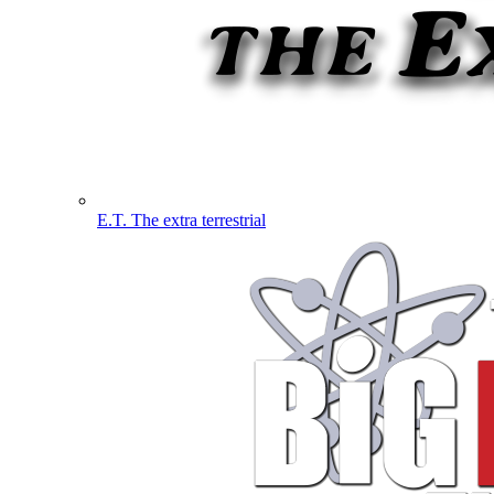
E.T. The extra terrestrial