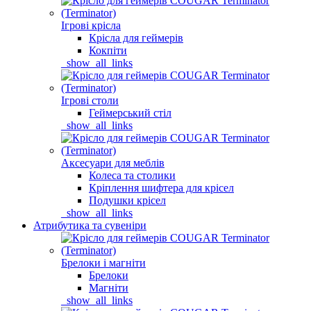
Ігрові крісла
Крісла для геймерів
Кокпіти
_show_all_links
Ігрові столи
Геймерський стіл
_show_all_links
Аксесуари для меблів
Колеса та столики
Кріплення шифтера для крісел
Подушки крісел
_show_all_links
Атрибутика та сувеніри
Брелоки і магніти
Брелоки
Магніти
_show_all_links