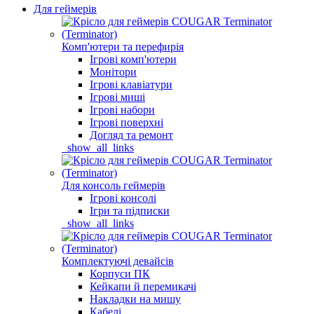
Для геймерів
Комп'ютери та перефирія
Ігрові комп'ютери
Монітори
Ігрові клавіатури
Ігрові миші
Ігрові набори
Ігрові поверхні
Догляд та ремонт
_show_all_links
Для консоль геймерів
Ігрові консолі
Ігри та підписки
_show_all_links
Комплектуючі девайсів
Корпуси ПК
Кейкапи й перемикачі
Накладки на мишу
Кабелі