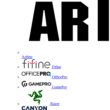
Artline
Fifine
OfficePro
GamePro
Razer