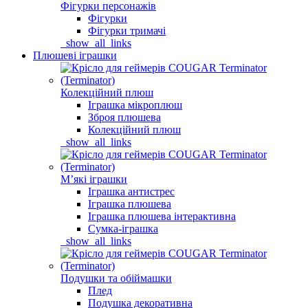
Фігурки персонажів
Фігурки
Фігурки тримачі
_show_all_links
Плюшеві іграшки
Колекційний плюш
Іграшка мікроплюш
Зброя плюшева
Колекційний плюш
_show_all_links
Мʼякі іграшки
Іграшка антистрес
Іграшка плюшева
Іграшка плюшева інтерактивна
Сумка-іграшка
_show_all_links
Подушки та обіймашки
Плед
Подушка декоративна