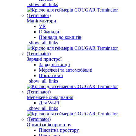
_show_all_links
Маніпулятори
VR
Геймпади
Прилади до кокпітів
_show_all_links
Зарядні пристрої
Зарядні станції
Мережеві та автомобільні
Портативні
_show_all_links
Мережеве обладнання
Для Wi-Fi
_show_all_links
Організація простору
Підсвітка простору
Підставки