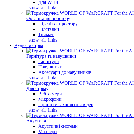
Для Wi-Fi
_show_all_links
Організація простору
Підсвітка простору
Підставки
Тримачі
_show_all_links
Аудіо та стрім
Гарнітура та навушники
Гарнітури
Навушники
Аксесуари до навушників
_show_all_links
Для стріму
Веб камери
Мікрофони
Пристрій захоплення відео
_show_all_links
Акустика
Акустичні системи
Мікшери