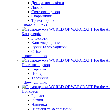
Декоративні свічки
Лампи
Святковий декор
Скарбнички
Тримачі для книг
_show_all_links
Канцелярія
Блокноти
Канцелярія різне
Ручки та закладинки
Стікери
_show_all_links
Настінний декор
Картини
Постери
Таблички
_show_all_links
Прикраси
Браслети
Значки
Нашивка
Підвіски та медальйони