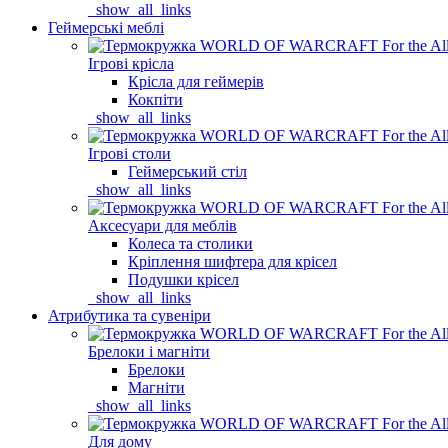
_show_all_links
Геймерські меблі
Ігрові крісла
Крісла для геймерів
Кокпіти
_show_all_links
Ігрові столи
Геймерський стіл
_show_all_links
Аксесуари для меблів
Колеса та столики
Кріплення шифтера для крісел
Подушки крісел
_show_all_links
Атрибутика та сувеніри
Брелоки і магніти
Брелоки
Магніти
_show_all_links
Для дому