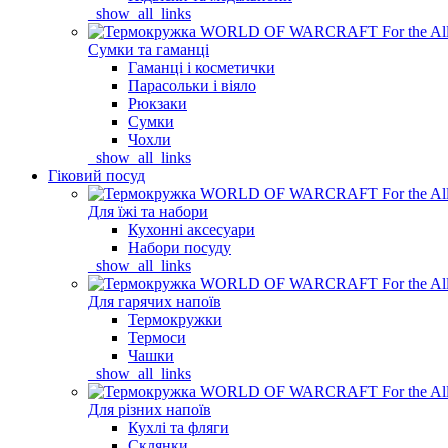
_show_all_links
Сумки та гаманці
Гаманці і косметички
Парасольки і віяло
Рюкзаки
Сумки
Чохли
_show_all_links
Гіковий посуд
Для їжі та набори
Кухонні аксесуари
Набори посуду
_show_all_links
Для гарячих напоїв
Термокружки
Термоси
Чашки
_show_all_links
Для різних напоїв
Кухлі та фляги
Склянки