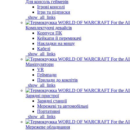
Для консоль геймерів
Ігрові консолі
Ігри та підписки
_show_all_links
Комплектуючі девайсів
Корпуси ПК
Кейкапи й перемикачі
Накладки на мишу
Кабелі
_show_all_links
Маніпулятори
VR
Геймпади
Прилади до кокпітів
_show_all_links
Зарядні пристрої
Зарядні станції
Мережеві та автомобільні
Портативні
_show_all_links
Мережеве обладнання