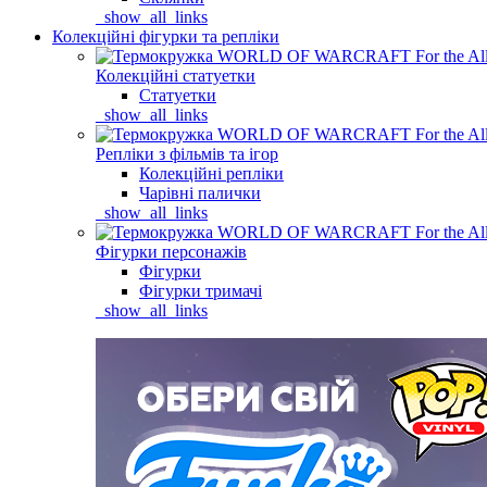
_show_all_links
Колекційні фігурки та репліки
Колекційні статуетки
Статуетки
_show_all_links
Репліки з фільмів та ігор
Колекційні репліки
Чарівні палички
_show_all_links
Фігурки персонажів
Фігурки
Фігурки тримачі
_show_all_links