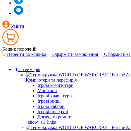
Увійти
Кошик порожній
Перейти до кошика
Оформити замовлення
Оформити за
Для геймерів
Комп'ютери та перефирія
Ігрові комп'ютери
Монітори
Ігрові клавіатури
Ігрові миші
Ігрові набори
Ігрові поверхні
Догляд та ремонт
_show_all_links