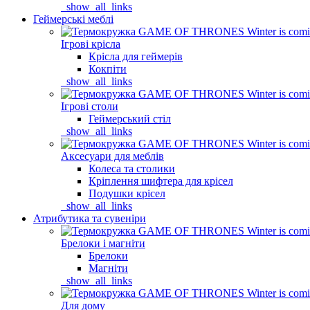
_show_all_links
Геймерські меблі
Ігрові крісла
Крісла для геймерів
Кокпіти
_show_all_links
Ігрові столи
Геймерський стіл
_show_all_links
Аксесуари для меблів
Колеса та столики
Кріплення шифтера для крісел
Подушки крісел
_show_all_links
Атрибутика та сувеніри
Брелоки і магніти
Брелоки
Магніти
_show_all_links
Для дому