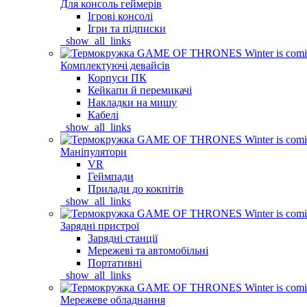
Для консоль геймерів
Ігрові консолі
Ігри та підписки
_show_all_links
Комплектуючі девайсів
Корпуси ПК
Кейкапи й перемикачі
Накладки на мишу
Кабелі
_show_all_links
Маніпулятори
VR
Геймпади
Прилади до кокпітів
_show_all_links
Зарядні пристрої
Зарядні станції
Мережеві та автомобільні
Портативні
_show_all_links
Мережеве обладнання