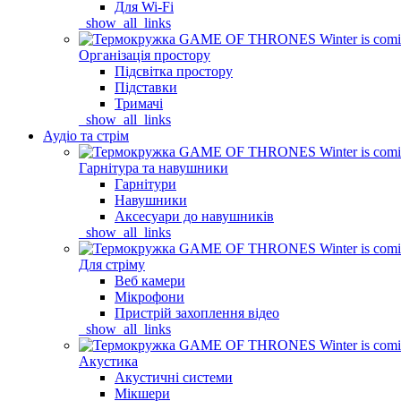
Для Wi-Fi
_show_all_links
Організація простору
Підсвітка простору
Підставки
Тримачі
_show_all_links
Аудіо та стрім
Гарнітура та навушники
Гарнітури
Навушники
Аксесуари до навушників
_show_all_links
Для стріму
Веб камери
Мікрофони
Пристрій захоплення відео
_show_all_links
Акустика
Акустичні системи
Мікшери