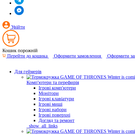
Увійти
Кошик порожній
Перейти до кошика
Оформити замовлення
Оформити за
Для геймерів
Комп'ютери та перефирія
Ігрові комп'ютери
Монітори
Ігрові клавіатури
Ігрові миші
Ігрові набори
Ігрові поверхні
Догляд та ремонт
_show_all_links