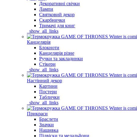
Декоративні свічки
Лампи
Святковий декор
Скарбнички
Тримачі для книг
_show_all_links
Канцелярія
Блокноти
Канцелярія різне
Ручки та закладинки
Стікери
_show_all_links
Настінний декор
Картини
Постери
Таблички
_show_all_links
Прикраси
Браслети
Значки
Нашивка
Підвіски та медальйони