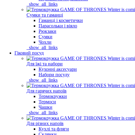
_show_all_links
Сумки та гаманці
Гаманці і косметички
Парасольки і віяло
Рюкзаки
Сумки
Чохли
_show_all_links
Гіковий посуд
Для їжі та набори
Кухонні аксесуари
Набори посуду
_show_all_links
Для гарячих напоїв
Термокружки
Термоси
Чашки
_show_all_links
Для різних напоїв
Кухлі та фляги
Склянки