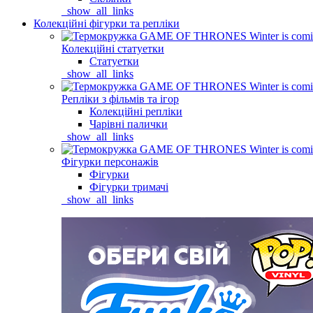
_show_all_links
Колекційні фігурки та репліки
Колекційні статуетки
Статуетки
_show_all_links
Репліки з фільмів та ігор
Колекційні репліки
Чарівні палички
_show_all_links
Фігурки персонажів
Фігурки
Фігурки тримачі
_show_all_links