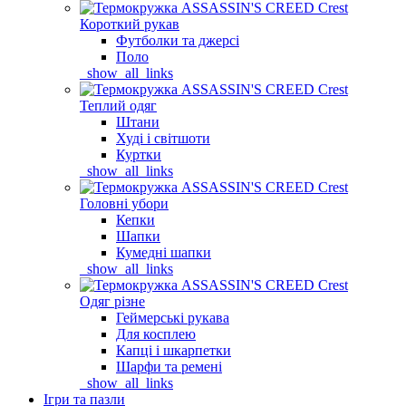
Короткий рукав
Футболки та джерсі
Поло
_show_all_links
Теплий одяг
Штани
Худі і світшоти
Куртки
_show_all_links
Головні убори
Кепки
Шапки
Кумедні шапки
_show_all_links
Одяг різне
Геймерські рукава
Для косплею
Капці і шкарпетки
Шарфи та ремені
_show_all_links
Ігри та пазли