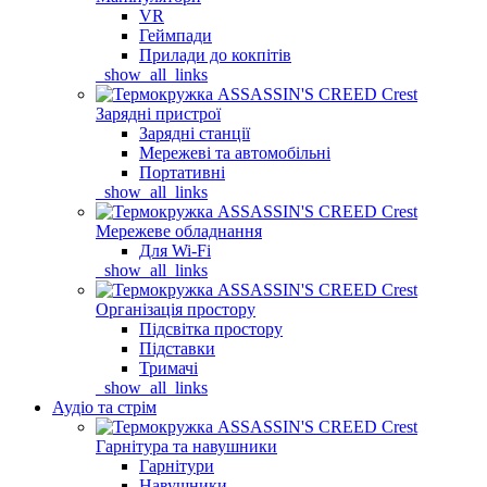
VR
Геймпади
Прилади до кокпітів
_show_all_links
Зарядні пристрої
Зарядні станції
Мережеві та автомобільні
Портативні
_show_all_links
Мережеве обладнання
Для Wi-Fi
_show_all_links
Організація простору
Підсвітка простору
Підставки
Тримачі
_show_all_links
Аудіо та стрім
Гарнітура та навушники
Гарнітури
Навушники