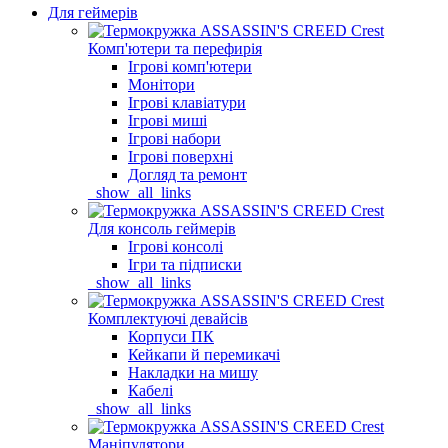
Для геймерів
Комп'ютери та перефирія
Ігрові комп'ютери
Монітори
Ігрові клавіатури
Ігрові миші
Ігрові набори
Ігрові поверхні
Догляд та ремонт
_show_all_links
Для консоль геймерів
Ігрові консолі
Ігри та підписки
_show_all_links
Комплектуючі девайсів
Корпуси ПК
Кейкапи й перемикачі
Накладки на мишу
Кабелі
_show_all_links
Маніпулятори