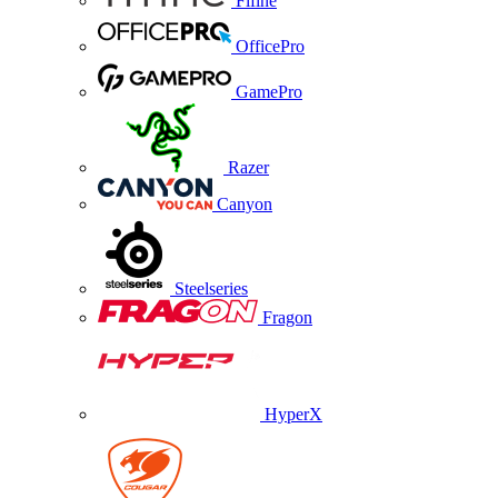
Fifine
OfficePro
GamePro
Razer
Canyon
Steelseries
Fragon
HyperX