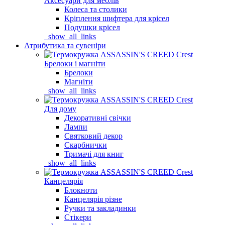
Аксесуари для меблів
Колеса та столики
Кріплення шифтера для крісел
Подушки крісел
_show_all_links
Атрибутика та сувеніри
Брелоки і магніти
Брелоки
Магніти
_show_all_links
Для дому
Декоративні свічки
Лампи
Святковий декор
Скарбнички
Тримачі для книг
_show_all_links
Канцелярія
Блокноти
Канцелярія різне
Ручки та закладинки
Стікери