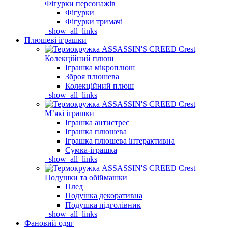
Фігурки персонажів
Фігурки
Фігурки тримачі
_show_all_links
Плюшеві іграшки
Колекційний плюш
Іграшка мікроплюш
Зброя плюшева
Колекційний плюш
_show_all_links
Мʼякі іграшки
Іграшка антистрес
Іграшка плюшева
Іграшка плюшева інтерактивна
Сумка-іграшка
_show_all_links
Подушки та обіймашки
Плед
Подушка декоративна
Подушка підголівник
_show_all_links
Фановий одяг