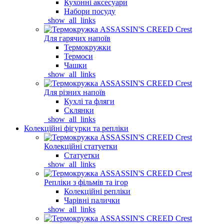
Кухонні аксесуари
Набори посуду
_show_all_links
Для гарячих напоїв
Термокружки
Термоси
Чашки
_show_all_links
Для різних напоїв
Кухлі та фляги
Склянки
_show_all_links
Колекційні фігурки та репліки
Колекційні статуетки
Статуетки
_show_all_links
Репліки з фільмів та ігор
Колекційні репліки
Чарівні палички
_show_all_links