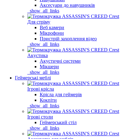
Аксесуари до навушників
_show_all_links
Для стріму
Веб камери
Мікрофони
Пристрій захоплення відео
_show_all_links
Акустика
Акустичні системи
Мікшери
_show_all_links
Геймерські меблі
Ігрові крісла
Крісла для геймерів
Кокпіти
_show_all_links
Ігрові столи
Геймерський стіл
_show_all_links