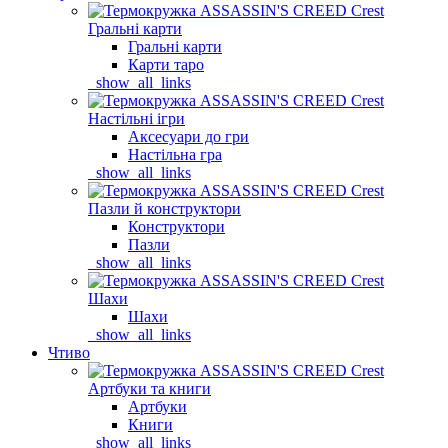
Гральні карти
Гральні карти
Карти таро
_show_all_links
Настільні ігри
Аксесуари до гри
Настільна гра
_show_all_links
Пазли й конструктори
Конструктори
Пазли
_show_all_links
Шахи
Шахи
_show_all_links
Чтиво
Артбуки та книги
Артбуки
Книги
_show_all_links