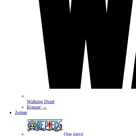
Walking Dead
Більше
→
Аніме
One piece