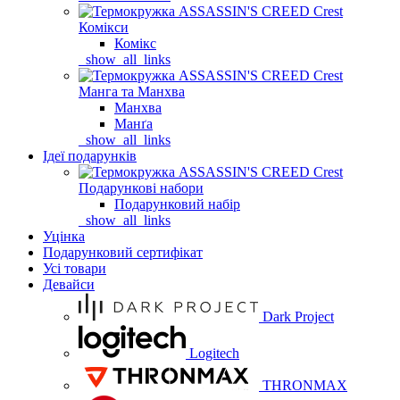
Комікси
Комікс
_show_all_links
Манга та Манхва
Манхва
Манґа
_show_all_links
Ідеї подарунків
Подарункові набори
Подарунковий набір
_show_all_links
Уцінка
Подарунковий сертифікат
Усі товари
Девайси
Dark Project
Logitech
THRONMAX