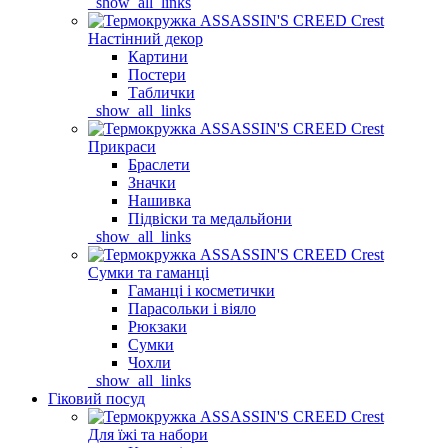
_show_all_links
Настінний декор
Картини
Постери
Таблички
_show_all_links
Прикраси
Браслети
Значки
Нашивка
Підвіски та медальйони
_show_all_links
Сумки та гаманці
Гаманці і косметички
Парасольки і віяло
Рюкзаки
Сумки
Чохли
_show_all_links
Гіковий посуд
Для їжі та набори