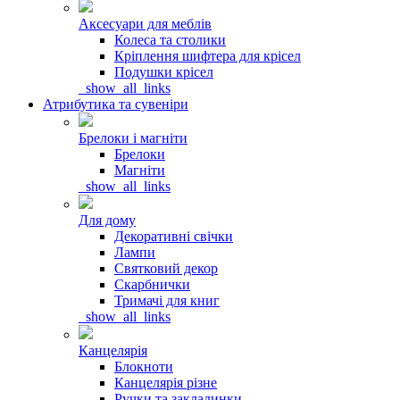
Аксесуари для меблів
Колеса та столики
Кріплення шифтера для крісел
Подушки крісел
_show_all_links
Атрибутика та сувеніри
Брелоки і магніти
Брелоки
Магніти
_show_all_links
Для дому
Декоративні свічки
Лампи
Святковий декор
Скарбнички
Тримачі для книг
_show_all_links
Канцелярія
Блокноти
Канцелярія різне
Ручки та закладинки