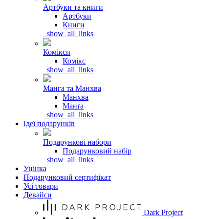
Артбуки та книги
Артбуки
Книги
_show_all_links
Комікси
Комікс
_show_all_links
Манга та Манхва
Манхва
Манґа
_show_all_links
Ідеї подарунків
Подарункові набори
Подарунковий набір
_show_all_links
Уцінка
Подарунковий сертифікат
Усі товари
Девайси
Dark Project