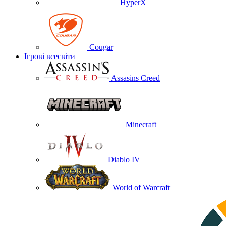
HyperX
Cougar
Ігрові всесвіти
Assasins Creed
Minecraft
Diablo IV
World of Warcraft