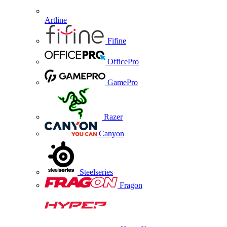
Artline
Fifine
OfficePro
GamePro
Razer
Canyon
Steelseries
Fragon