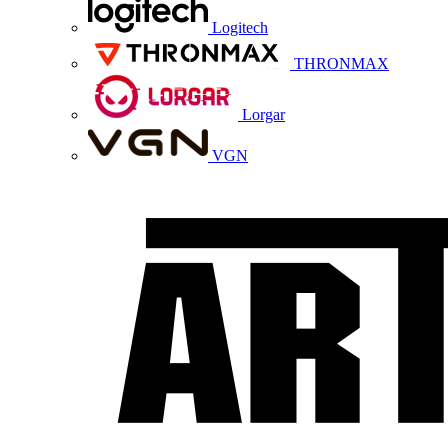
Logitech
THRONMAX
Lorgar
VGN