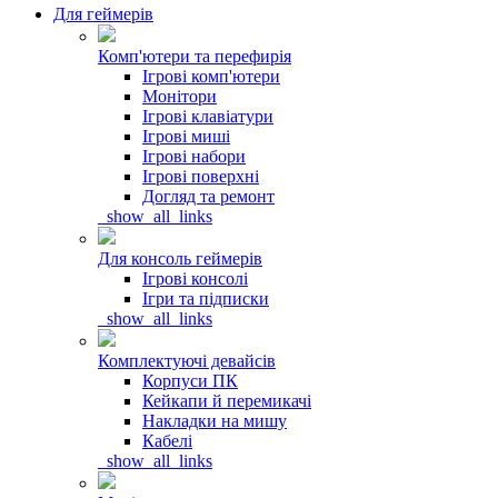
Для геймерів
Комп'ютери та перефирія
Ігрові комп'ютери
Монітори
Ігрові клавіатури
Ігрові миші
Ігрові набори
Ігрові поверхні
Догляд та ремонт
_show_all_links
Для консоль геймерів
Ігрові консолі
Ігри та підписки
_show_all_links
Комплектуючі девайсів
Корпуси ПК
Кейкапи й перемикачі
Накладки на мишу
Кабелі
_show_all_links