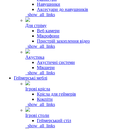
Навушники
Аксесуари до навушників
_show_all_links
Для стріму
Веб камери
Мікрофони
Пристрій захоплення відео
_show_all_links
Акустика
Акустичні системи
Мікшери
_show_all_links
Геймерські меблі
Ігрові крісла
Крісла для геймерів
Кокпіти
_show_all_links
Ігрові столи
Геймерський стіл
_show_all_links