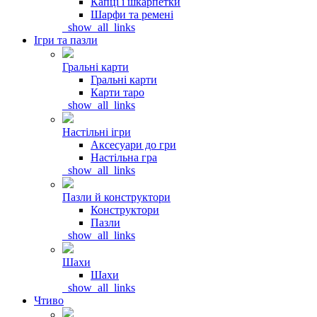
Капці і шкарпетки
Шарфи та ремені
_show_all_links
Ігри та пазли
Гральні карти
Гральні карти
Карти таро
_show_all_links
Настільні ігри
Аксесуари до гри
Настільна гра
_show_all_links
Пазли й конструктори
Конструктори
Пазли
_show_all_links
Шахи
Шахи
_show_all_links
Чтиво