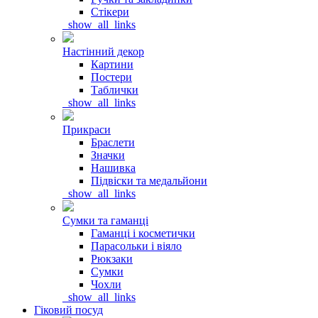
Стікери
_show_all_links
Настінний декор
Картини
Постери
Таблички
_show_all_links
Прикраси
Браслети
Значки
Нашивка
Підвіски та медальйони
_show_all_links
Сумки та гаманці
Гаманці і косметички
Парасольки і віяло
Рюкзаки
Сумки
Чохли
_show_all_links
Гіковий посуд