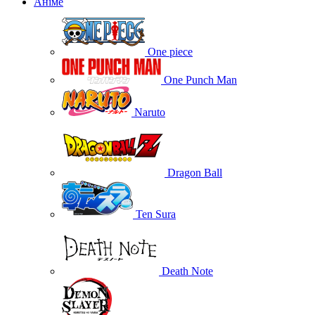
Аніме
One piece
One Punch Man
Naruto
Dragon Ball
Ten Sura
Death Note