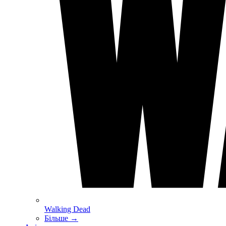
Walking Dead
Більше
→