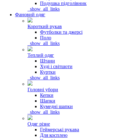
Подушка підголівник
_show_all_links
Фановий одяг
Короткий рукав
Футболки та джерсі
Поло
_show_all_links
Теплий одяг
Штани
Худі і світшоти
Куртки
_show_all_links
Головні убори
Кепки
Шапки
Кумедні шапки
_show_all_links
Одяг різне
Геймерські рукава
Для косплею