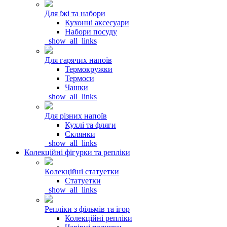
Для їжі та набори
Кухонні аксесуари
Набори посуду
_show_all_links
Для гарячих напоїв
Термокружки
Термоси
Чашки
_show_all_links
Для різних напоїв
Кухлі та фляги
Склянки
_show_all_links
Колекційні фігурки та репліки
Колекційні статуетки
Статуетки
_show_all_links
Репліки з фільмів та ігор
Колекційні репліки