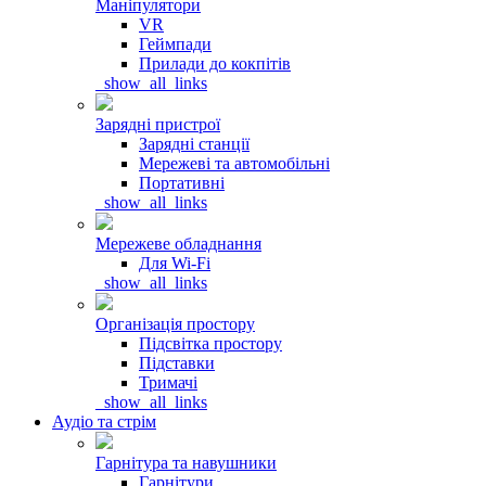
Маніпулятори
VR
Геймпади
Прилади до кокпітів
_show_all_links
Зарядні пристрої
Зарядні станції
Мережеві та автомобільні
Портативні
_show_all_links
Мережеве обладнання
Для Wi-Fi
_show_all_links
Організація простору
Підсвітка простору
Підставки
Тримачі
_show_all_links
Аудіо та стрім
Гарнітура та навушники
Гарнітури