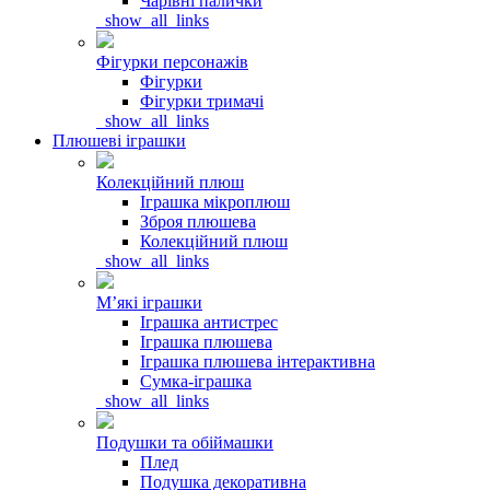
Чарівні палички
_show_all_links
Фігурки персонажів
Фігурки
Фігурки тримачі
_show_all_links
Плюшеві іграшки
Колекційний плюш
Іграшка мікроплюш
Зброя плюшева
Колекційний плюш
_show_all_links
Мʼякі іграшки
Іграшка антистрес
Іграшка плюшева
Іграшка плюшева інтерактивна
Сумка-іграшка
_show_all_links
Подушки та обіймашки
Плед
Подушка декоративна