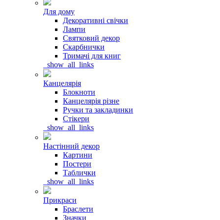
Для дому
Декоративні свічки
Лампи
Святковий декор
Скарбнички
Тримачі для книг
_show_all_links
Канцелярія
Блокноти
Канцелярія різне
Ручки та закладинки
Стікери
_show_all_links
Настінний декор
Картини
Постери
Таблички
_show_all_links
Прикраси
Браслети
Значки