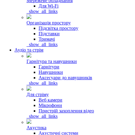
Мережеве обладнання
Для Wi-Fi
_show_all_links
Організація простору
Підсвітка простору
Підставки
Тримачі
_show_all_links
Аудіо та стрім
Гарнітура та навушники
Гарнітури
Навушники
Аксесуари до навушників
_show_all_links
Для стріму
Веб камери
Мікрофони
Пристрій захоплення відео
_show_all_links
Акустика
Акустичні системи