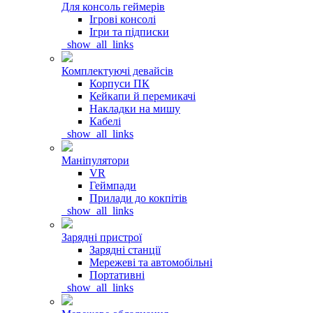
Для консоль геймерів
Ігрові консолі
Ігри та підписки
_show_all_links
Комплектуючі девайсів
Корпуси ПК
Кейкапи й перемикачі
Накладки на мишу
Кабелі
_show_all_links
Маніпулятори
VR
Геймпади
Прилади до кокпітів
_show_all_links
Зарядні пристрої
Зарядні станції
Мережеві та автомобільні
Портативні
_show_all_links