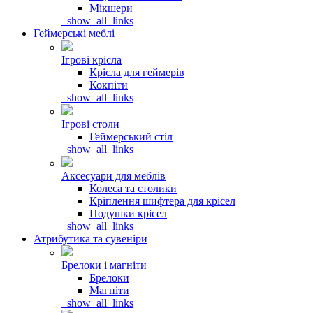
Мікшери
_show_all_links
Геймерські меблі
Ігрові крісла
Крісла для геймерів
Кокпіти
_show_all_links
Ігрові столи
Геймерський стіл
_show_all_links
Аксесуари для меблів
Колеса та столики
Кріплення шифтера для крісел
Подушки крісел
_show_all_links
Атрибутика та сувеніри
Брелоки і магніти
Брелоки
Магніти
_show_all_links