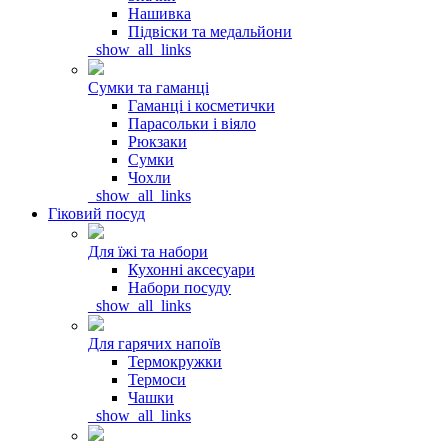
Нашивка
Підвіски та медальйони
_show_all_links
Сумки та гаманці
Гаманці і косметички
Парасольки і віяло
Рюкзаки
Сумки
Чохли
_show_all_links
Гіковий посуд
Для їжі та набори
Кухонні аксесуари
Набори посуду
_show_all_links
Для гарячих напоїв
Термокружки
Термоси
Чашки
_show_all_links