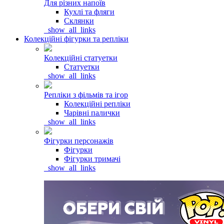
Для різних напоїв
Кухлі та фляги
Склянки
_show_all_links
Колекційні фігурки та репліки
Колекційні статуетки
Статуетки
_show_all_links
Репліки з фільмів та ігор
Колекційні репліки
Чарівні палички
_show_all_links
Фігурки персонажів
Фігурки
Фігурки тримачі
_show_all_links