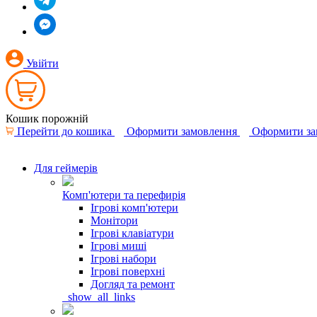
Увійти
Кошик порожній
Перейти до кошика
Оформити замовлення
Оформити за
Для геймерів
Комп'ютери та перефирія
Ігрові комп'ютери
Монітори
Ігрові клавіатури
Ігрові миші
Ігрові набори
Ігрові поверхні
Догляд та ремонт
_show_all_links